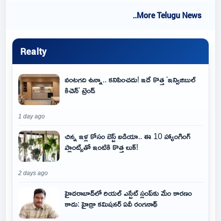
..More Telugu News
Realty
వంటగది ఉన్నా.. కనిపించదు! ఇదే కొత్త 'ఇన్విజిబుల్
కిచెన్' ట్రెండ్
1 day ago
చిన్న ఇళ్ల కోసం బెస్ట్ ఐడియా.. ఈ 10 హ్యాంగింగ్
ప్లాంట్స్‌తో ఇంటికి కొత్త లుక్!
2 days ago
హైదరాబాద్‌లో రియల్ ఎస్టేట్ స్లంప్‌కు మేం కారణం
కాదు: హైడ్రా కమిషనర్ ఏవీ రంగనాథ్