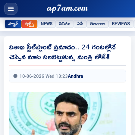
న్యూస్
షార్ట్స్
NEWS
సినిమా
ఏపీ
తెలంగాణ
REVIEWS
విశాఖ స్టీల్‌ప్లాంట్ ప్రమాదం.. 24 గంటల్లోనే
చెప్పిన మాట నిలబెట్టుకున్న మంత్రి లోకేశ్‌
10-06-2026 Wed 13:23
Andhra