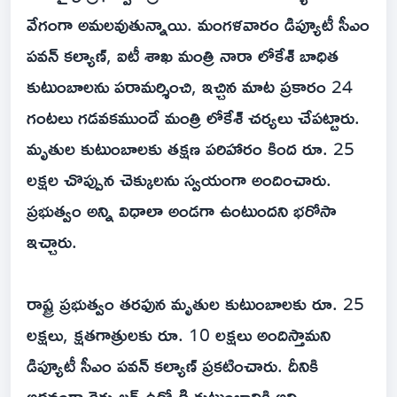
వేగంగా అమలవుతున్నాయి. మంగళవారం డిప్యూటీ సీఎం
పవన్ కల్యాణ్, ఐటీ శాఖ మంత్రి నారా లోకేశ్‌ బాధిత
కుటుంబాలను పరామర్శించి, ఇచ్చిన మాట ప్రకారం 24
గంటలు గడవకముందే మంత్రి లోకేశ్‌ చర్యలు చేపట్టారు.
మృతుల కుటుంబాలకు తక్షణ పరిహారం కింద రూ. 25
లక్షల చొప్పున చెక్కులను స్వయంగా అందించారు.
ప్రభుత్వం అన్ని విధాలా అండగా ఉంటుందని భరోసా
ఇచ్చారు.
రాష్ట్ర ప్రభుత్వం తరఫున మృతుల కుటుంబాలకు రూ. 25
లక్షలు, క్షతగాత్రులకు రూ. 10 లక్షలు అందిస్తామని
డిప్యూటీ సీఎం పవన్ కల్యాణ్ ప్రకటించారు. దీనికి
అదనంగా రెగ్యులర్ ఉద్యోగి కుటుంబానికి అన్ని