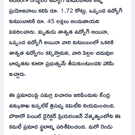
ప్రయోజనాలు కలిపి రూ. 1.72 కోట్లు, ఒప్పంద ఉద్యోగి
కుటుంబానికి రూ. 45 లక్షలు అందుతాయని
వివరించారు. మృతుడు శాశ్వత ఉద్యోగి అయినా,
ఒప్పంద ఉద్యోగి అయినా వారి కుటుంబంలో ఒకరికి
శాశ్వత ఉద్యోగం కల్పిస్తామని, వారి పిల్లల చదువుల
బాధ్యతను కూడా ప్రభుత్వమే తీసుకుంటుందని హామీ
ఇచ్చారు.
ఈ ప్రమాదంపై సమగ్ర విచారణ జరిపేందుకు కేంద్ర
ఉక్కుశాఖ ఇప్పటికే త్రిసభ్య కమిటీని నియమించింది.
బొకారో సెయిల్ డైరెక్టర్ ప్రియరంజన్ నేతృత్వంలోని ఈ
కమిటీ ప్రమాద స్థలాన్ని పరిశీలించింది. మరో రెండు