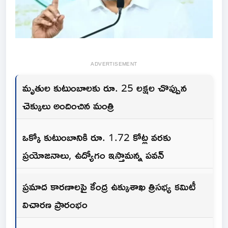
ADVERTISEMENT
మృతుల కుటుంబాలకు రూ. 25 లక్షల చొప్పున
చెక్కులు అందించిన మంత్రి
ఒక్కో కుటుంబానికి రూ. 1.72 కోట్ల వరకు
ప్రయోజనాలు, ఉద్యోగం ఇస్తామన్న పవన్
ప్రమాద కారణాలపై కేంద్ర ఉక్కుశాఖ త్రిసభ్య కమిటీ
విచారణ ప్రారంభం