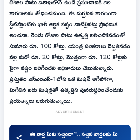
రోజుల పాటు విశాఖలోనే ఉండి ప్రమాదానికి గల
కారణాలను శోధించనుంది. ఈ దుర్ఘటన కారణంగా
స్టీల్‌ప్లాంట్‌కు భారీ ఆర్థిక నష్టం వాటిల్లినట్లు ప్రాథమిక
అంచనా. రెండు రోజుల పాటు ఉత్పత్తి నిలిచిపోవడంతో
సుమారు రూ. 100 కోట్లు, యంత్ర పరికరాలు దెబ్బతినడం
వల్ల మరో రూ. 20 కోట్లు, మొత్తంగా రూ. 120 కోట్లకు
పైగా నష్టం జరిగిందని అధికారులు చెబుతున్నారు.
ప్రస్తుతం ఎస్‌ఎంఎస్‌-1లోని ఒక మిషన్ ఆగిపోగా,
మిగిలిన ఐదు మిషన్లతో ఉత్పత్తిని పునరుద్ధరించేందుకు
ప్రయత్నాలు జరుగుతున్నాయి.
ADVERTISEMENT
ఈ వార్త మీకు నచ్చిందా?.. నచ్చిన వార్తలను మీ