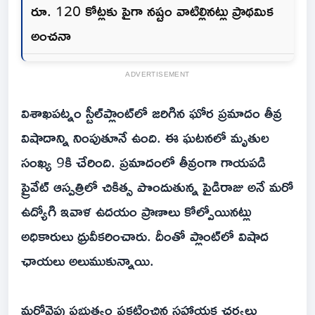
రూ. 120 కోట్లకు పైగా నష్టం వాటిల్లినట్లు ప్రాథమిక
అంచనా
ADVERTISEMENT
విశాఖపట్నం స్టీల్‌ప్లాంట్‌లో జరిగిన ఘోర ప్రమాదం తీవ్ర
విషాదాన్ని నింపుతూనే ఉంది. ఈ ఘటనలో మృతుల
సంఖ్య 9కి చేరింది. ప్రమాదంలో తీవ్రంగా గాయపడి
ప్రైవేట్ ఆస్పత్రిలో చికిత్స పొందుతున్న పైడిరాజు అనే మరో
ఉద్యోగి ఇవాళ‌ ఉదయం ప్రాణాలు కోల్పోయినట్లు
అధికారులు ధ్రువీకరించారు. దీంతో ప్లాంట్‌లో విషాద
ఛాయలు అలుముకున్నాయి.
మరోవైపు ప్రభుత్వం ప్రకటించిన సహాయక చర్యలు