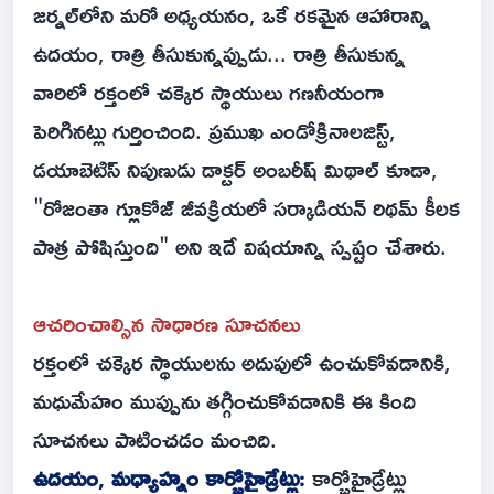
జర్నల్‌లోని మరో అధ్యయనం, ఒకే రకమైన ఆహారాన్ని
ఉదయం, రాత్రి తీసుకున్నప్పుడు... రాత్రి తీసుకున్న
వారిలో రక్తంలో చక్కెర స్థాయులు గణనీయంగా
పెరిగినట్లు గుర్తించింది. ప్రముఖ ఎండోక్రినాలజిస్ట్,
డయాబెటిస్ నిపుణుడు డాక్టర్ అంబరీష్ మిథాల్ కూడా,
"రోజంతా గ్లూకోజ్ జీవక్రియలో సర్కాడియన్ రిథమ్ కీలక
పాత్ర పోషిస్తుంది" అని ఇదే విషయాన్ని స్పష్టం చేశారు.
ఆచరించాల్సిన సాధారణ సూచనలు
రక్తంలో చక్కెర స్థాయులను అదుపులో ఉంచుకోవడానికి,
మధుమేహం ముప్పును తగ్గించుకోవడానికి ఈ కింది
సూచనలు పాటించడం మంచిది.
ఉదయం, మధ్యాహ్నం కార్బోహైడ్రేట్లు:
కార్బోహైడ్రేట్లు