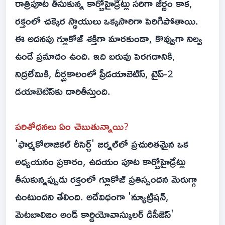
రాత్రిపూట తీసుకున్న కార్బోహైడ్రేట్లు సరిగా జీర్ణం కాక,
రక్తంలో చక్కెర స్థాయులు ఒక్కసారిగా పెరిగిపోతాయి.
ఈ అదనపు గ్లూకోజ్ శక్తిగా మారకుండా, కొవ్వుగా నిల్వ
ఉండే ప్రమాదం ఉంది. ఇది బరువు పెరగడానికి,
నిద్రలేమికి, దీర్ఘకాలంలో ప్రీడయాబెటిస్, టైప్-2
డయాబెటిస్‌కు దారితీస్తుంది.
పరిశోధనలు ఏం చెబుతున్నాయి?
'ఫార్మకోలాజికల్ రీసెర్చ్' జర్నల్‌లో ప్రచురితమైన ఒక
అధ్యయనం ప్రకారం, ఉదయం పూట కార్బోహైడ్రేట్లు
తీసుకున్నప్పుడు రక్తంలో గ్లూకోజ్ ప్రతిస్పందన మెరుగ్గా
ఉంటుందని తేలింది. అదేవిధంగా 'న్యూట్రిషన్,
మెటబాలిజం అండ్ కార్డియోవాస్కులర్ డిసీజెస్'