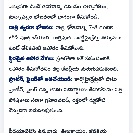
ఎక్కువగా ఉండే ఆహారాన్ని ఉదయం అల్పాహారం,
మధ్యాహ్నం భోజనంలో భాగంగా తీసుకోండి.
రాత్రి త్వరగా భోజనం:
రాత్రి భోజనాన్ని 7-8 గంటల
లోపే పూర్తి చేయాలి. రాత్రిపూట కార్బోహైడ్రేట్లు తక్కువగా
ఉండే తేలికపాటి ఆహారం తీసుకోవాలి.
స్థిరమైన ఆహార వేళలు:
ప్రతిరోజూ ఒకే సమయానికి
ఆహారం తీసుకోవడం వల్ల జీవక్రియ మెరుగుపడుతుంది.
ప్రొటీన్, ఫైబర్‌తో జతచేయండి:
కార్బోహైడ్రేట్లతో పాటు
ప్రొటీన్, ఫైబర్ ఉన్న ఆహార పదార్థాలను తీసుకోవడం వల్ల
పోషకాలు సరిగా గ్రహించబడి, రక్తంలో గ్లూకోజ్
నెమ్మదిగా విడుదలవుతుంది.
ప్రీడయాబెటిస్ ఉన్నవారు, ఊబకాయం, జీవక్రియ