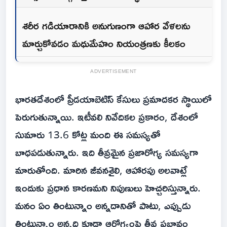
శరీర గడియారానికి అనుగుణంగా ఆహార వేళలను
మార్చుకోవడం మధుమేహం నియంత్రణకు కీలకం
ADVERTISEMENT
భారతదేశంలో ప్రీడయాబెటిస్ కేసులు ప్రమాదకర స్థాయిలో
పెరుగుతున్నాయి. ఇటీవలి నివేదికల ప్రకారం, దేశంలో
సుమారు 13.6 కోట్ల మంది ఈ సమస్యతో
బాధపడుతున్నారు. ఇది తీవ్రమైన ప్రజారోగ్య సమస్యగా
మారుతోంది. మారిన జీవనశైలి, ఆహారపు అలవాట్లే
ఇందుకు ప్రధాన కారణమని నిపుణులు హెచ్చరిస్తున్నారు.
మనం ఏం తింటున్నాం అన్నదానితో పాటు, ఎప్పుడు
తింటున్నాం అన్నది కూడా ఆరోగ్యంపై తీవ్ర ప్రభావం