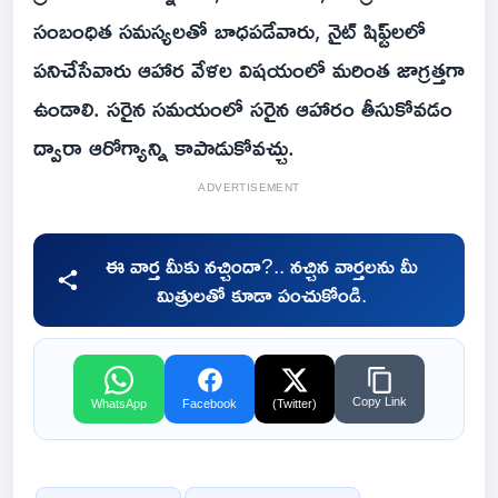
సంబంధిత సమస్యలతో బాధపడేవారు, నైట్ షిఫ్ట్‌లలో
పనిచేసేవారు ఆహార వేళల విషయంలో మరింత జాగ్రత్తగా
ఉండాలి. సరైన సమయంలో సరైన ఆహారం తీసుకోవడం
ద్వారా ఆరోగ్యాన్ని కాపాడుకోవచ్చు.
ADVERTISEMENT
ఈ వార్త మీకు నచ్చిందా?.. నచ్చిన వార్తలను మీ
మిత్రులతో కూడా పంచుకోండి.
Copy Link
WhatsApp
Facebook
(Twitter)