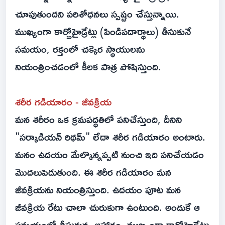
చూపుతుందని పరిశోధనలు స్పష్టం చేస్తున్నాయి.
ముఖ్యంగా కార్బోహైడ్రేట్లు (పిండిపదార్థాలు) తీసుకునే
సమయం, రక్తంలో చక్కెర స్థాయులను
నియంత్రించడంలో కీలక పాత్ర పోషిస్తుంది.
శరీర గడియారం - జీవక్రియ
మన శరీరం ఒక క్రమపద్ధతిలో పనిచేస్తుంది, దీనిని
"సర్కాడియన్ రిథమ్" లేదా శరీర గడియారం అంటారు.
మనం ఉదయం మేల్కొన్నప్పటి నుంచి ఇది పనిచేయడం
మొదలుపెడుతుంది. ఈ శరీర గడియారం మన
జీవక్రియను నియంత్రిస్తుంది. ఉదయం పూట మన
జీవక్రియ రేటు చాలా చురుకుగా ఉంటుంది. అందుకే ఆ
సమయంలో తీసుకున్న ఆహారం, ముఖ్యంగా కార్బోహైడ్రేట్లు