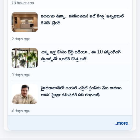
10 hours ago
వంటగది ఉన్నా.. కనిపించదు! ఇదే కొత్త 'ఇన్విజిబుల్
కిచెన్' ట్రెండ్
2 days ago
చిన్న ఇళ్ల కోసం బెస్ట్ ఐడియా.. ఈ 10 హ్యాంగింగ్
ప్లాంట్స్‌తో ఇంటికి కొత్త లుక్!
3 days ago
హైదరాబాద్‌లో రియల్ ఎస్టేట్ స్లంప్‌కు మేం కారణం
కాదు: హైడ్రా కమిషనర్ ఏవీ రంగనాథ్
4 days ago
..more