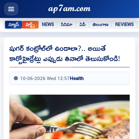
న్యూస్
షార్ట్స్
NEWS
సినిమా
ఏపీ
తెలంగాణ
REVIEWS
షుగర్ కంట్రోల్‌లో ఉండాలా?.. అయితే
కార్బోహైడ్రేట్లు ఎప్పుడు తినాలో తెలుసుకోండి!
10-06-2026 Wed 12:57
Health