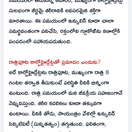
సులభంగా జీర్ణమై శరీరానికి అవసరమైన శక్తిగా
మారతాయి. ఈ సమయంలో ఇన్సులిన్ కూడా చాలా
సమర్థవంతంగా పనిచేసి, రక్తంలోని గ్లూకోజ్‌ను కణాల్లోకి
పంపడంలో సహాయపడుతుంది.
రాత్రిపూట కార్బోహైడ్రేట్లతో ప్రమాదం ఎందుకు?
అదే కార్బోహైడ్రేట్లను రాత్రిపూట, ముఖ్యంగా రాత్రి 8
గంటల తర్వాత తీసుకుంటే పరిస్థితి దీనికి భిన్నంగా
ఉంటుంది. రాత్రి సమయంలో మన జీవక్రియ సహజంగానే
నెమ్మదిస్తుంది. శరీర కదలికలు కూడా తక్కువగా
ఉంటాయి. దీనికి తోడు, సాయంత్రం వేళల్లో ఇన్సులిన్
సెన్సిటివిటీ (సున్నితత్వం) తగ్గుతుంది. ఫలితంగా,