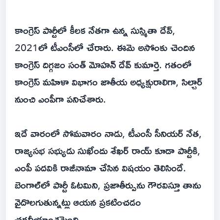
కాంగ్రెస్ పార్టీలో కీలక నేతగా ఉన్న సుస్మితా దేవ్,
2021లో టీఎంసీలో చేరారు. ఈమె అసోంకు చెందిన
కాంగ్రెస్ దిగ్గజం సంత్ మోహన్ దేవ్ కుమార్తె. గతంలో
కాంగ్రెస్ మహిళా విభాగం జాతీయ అధ్యక్షురాలిగా, సిల్చార్
నుంచి ఎంపీగా పనిచేశారు.
ఇదే వారంలో సోమవారం నాడు, టీఎంసీ సీనియర్ నేత,
రాజ్యసభ సభ్యుడు సుఖేందు శేఖర్ రాయ్ కూడా పార్టీకి,
ఎంపీ పదవికి రాజీనామా చేసిన విషయం తెలిసిందే.
బెంగాల్‌లో పార్టీ ఓటమిని, ప్రజాతీర్పును గౌరవిస్తూ తాను
వైదొలగుతున్నట్లు ఆయన ప్రకటించడం
చర్చనీయాంశమైంది.