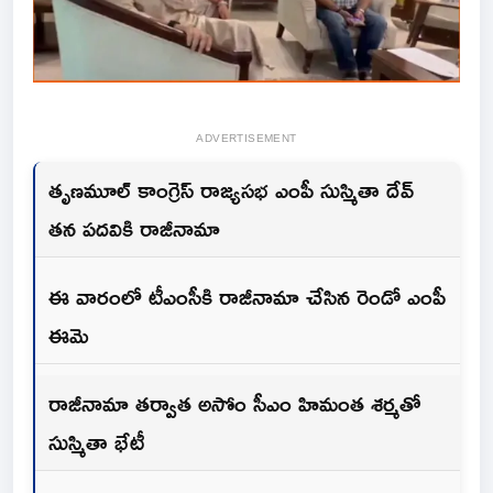
ADVERTISEMENT
తృణమూల్ కాంగ్రెస్ రాజ్యసభ ఎంపీ సుస్మితా దేవ్
తన పదవికి రాజీనామా
ఈ వారంలో టీఎంసీకి రాజీనామా చేసిన రెండో ఎంపీ
ఈమె
రాజీనామా తర్వాత అసోం సీఎం హిమంత శర్మతో
సుస్మితా భేటీ