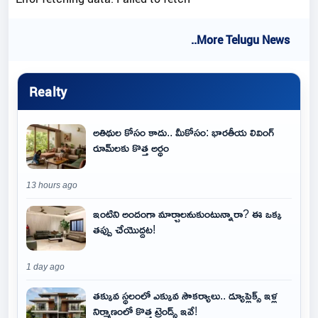
..More Telugu News
Realty
అతిథుల కోసం కాదు.. మీకోసం: భారతీయ లివింగ్
రూమ్‌లకు కొత్త అర్థం
13 hours ago
ఇంటిని అందంగా మార్చాలనుకుంటున్నారా? ఈ ఒక్క
తప్పు చేయొద్దట!
1 day ago
తక్కువ స్థలంలో ఎక్కువ సౌకర్యాలు.. డ్యూప్లెక్స్ ఇళ్ల
నిర్మాణంలో కొత్త ట్రెండ్స్ ఇవే!