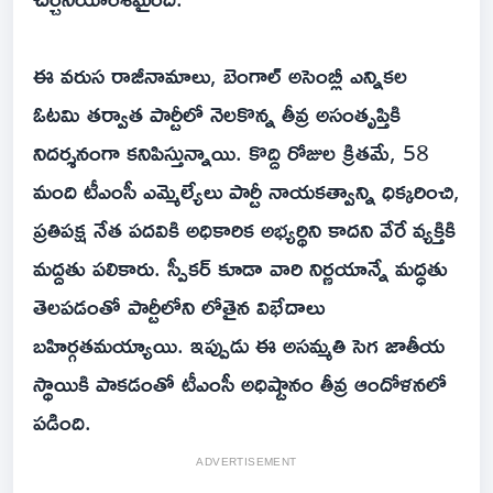
ఈ వరుస రాజీనామాలు, బెంగాల్ అసెంబ్లీ ఎన్నికల
ఓటమి తర్వాత పార్టీలో నెలకొన్న తీవ్ర అసంతృప్తికి
నిదర్శనంగా కనిపిస్తున్నాయి. కొద్ది రోజుల క్రితమే, 58
మంది టీఎంసీ ఎమ్మెల్యేలు పార్టీ నాయకత్వాన్ని ధిక్కరించి,
ప్రతిపక్ష నేత పదవికి అధికారిక అభ్యర్థిని కాదని వేరే వ్యక్తికి
మద్దతు పలికారు. స్పీకర్ కూడా వారి నిర్ణయాన్నే మ‌ద్ధ‌తు
తెల‌ప‌డంతో పార్టీలోని లోతైన విభేదాలు
బహిర్గతమయ్యాయి. ఇప్పుడు ఈ అసమ్మతి సెగ జాతీయ
స్థాయికి పాకడంతో టీఎంసీ అధిష్టానం తీవ్ర ఆందోళనలో
పడింది.
ADVERTISEMENT