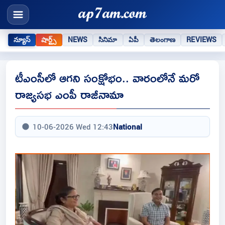
న్యూస్
షార్ట్స్
NEWS
సినిమా
ఏపీ
తెలంగాణ
REVIEWS
టీఎంసీలో ఆగని సంక్షోభం.. వారంలోనే మరో
రాజ్యసభ ఎంపీ రాజీనామా
10-06-2026 Wed 12:43
National