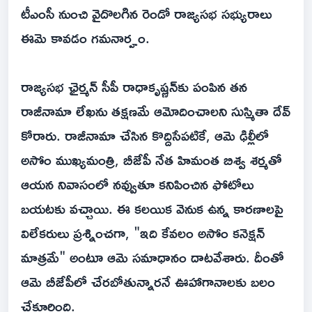
టీఎంసీ నుంచి వైదొలగిన రెండో రాజ్యసభ సభ్యురాలు
ఈమె కావడం గమనార్హం.
రాజ్యసభ ఛైర్మన్ సీపీ రాధాకృష్ణన్‌కు పంపిన తన
రాజీనామా లేఖను తక్షణమే ఆమోదించాలని సుస్మితా దేవ్
కోరారు. రాజీనామా చేసిన కొద్దిసేపటికే, ఆమె ఢిల్లీలో
అసోం ముఖ్యమంత్రి, బీజేపీ నేత హిమంత బిశ్వ శర్మతో
ఆయన నివాసంలో నవ్వుతూ కనిపించిన ఫోటోలు
బయటకు వచ్చాయి. ఈ కలయిక వెనుక ఉన్న కారణాలపై
విలేకరులు ప్రశ్నించగా, "ఇది కేవలం అసోం కనెక్షన్
మాత్రమే" అంటూ ఆమె సమాధానం దాటవేశారు. దీంతో
ఆమె బీజేపీలో చేరబోతున్నారనే ఊహాగానాలకు బలం
చేకూరింది.