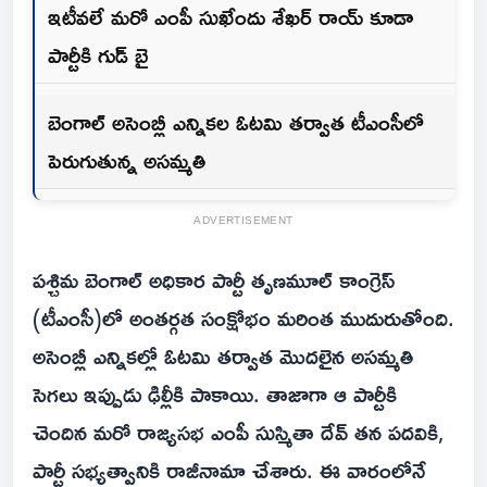
ఇటీవ‌లే మరో ఎంపీ సుఖేందు శేఖర్ రాయ్ కూడా
పార్టీకి గుడ్ బై
బెంగాల్ అసెంబ్లీ ఎన్నికల ఓటమి తర్వాత టీఎంసీలో
పెరుగుతున్న అసమ్మతి
ADVERTISEMENT
పశ్చిమ బెంగాల్ అధికార పార్టీ తృణమూల్ కాంగ్రెస్
(టీఎంసీ)లో అంతర్గత సంక్షోభం మరింత ముదురుతోంది.
అసెంబ్లీ ఎన్నికల్లో ఓటమి తర్వాత మొదలైన అసమ్మతి
సెగలు ఇప్పుడు ఢిల్లీకి పాకాయి. తాజాగా ఆ పార్టీకి
చెందిన మరో రాజ్యసభ ఎంపీ సుస్మితా దేవ్ తన పదవికి,
పార్టీ సభ్యత్వానికి రాజీనామా చేశారు. ఈ వారంలోనే