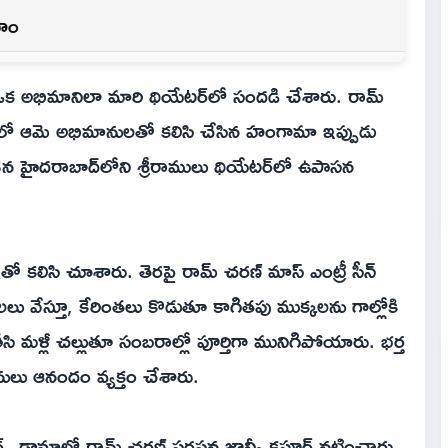
ాహం
ల ఒక అభిమానిలా మారి థియేటర్‌లో సందడి చేశారు. రామ్
్ షోలో ఆమె అభిమానులతో కలిసి చేసిన హంగామా ఇప్పుడు
3న హైదరాబాద్‌లోని శ్రీరాములు థియేటర్‌లో ఉపాసన
ితో కలిసి చూశారు. తెరపై రామ్ చరణ్ మాస్ ఎంట్రీ సీన్
ేస్తూ, కేరింతలు కొడుతూ కాగితపు ముక్కలను గాల్లోకి
ి మళ్లీ చల్లుతూ సంబరాల్లో పూర్తిగా మునిగిపోయారు. భర్త
లు ఆనందం వ్యక్తం చేశారు.
ర్ట్స్ డ్రామాలో రామ్ చరణ్ సరసన జాన్వీ కపూర్ నటించారు.