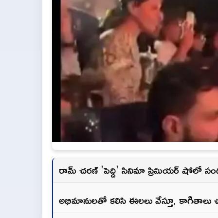
రామ్ చరణ్ 'పెద్ది' సినిమా ప్రిమియర్ షోలో 
అభిమానులతో కలిసి ఈలలు వేస్తూ, కాగితాలు 