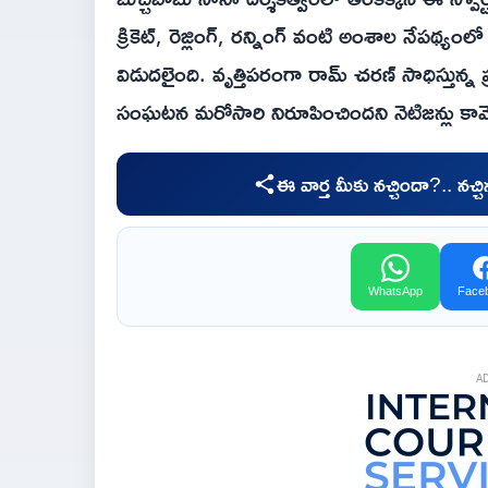
క్రికెట్, రెజ్లింగ్, రన్నింగ్ వంటి అంశాల నేపథ్య
విడుదలైంది. వృత్తిపరంగా రామ్ చరణ్ సాధిస్తు
సంఘటన మరోసారి నిరూపించిందని నెటిజన్లు కామెంట
ఈ వార్త మీకు నచ్చిందా?.. నచ్
WhatsApp
Face
A