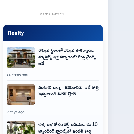
ADVERTISEMENT
Realty
తక్కువ స్థలంలో ఎక్కువ సౌకర్యాలు..
డ్యూప్లెక్స్ ఇళ్ల నిర్మాణంలో కొత్త ట్రెండ్స్
ఇవే!
14 hours ago
వంటగది ఉన్నా.. కనిపించదు! ఇదే కొత్త
'ఇన్విజిబుల్ కిచెన్' ట్రెండ్
2 days ago
చిన్న ఇళ్ల కోసం బెస్ట్ ఐడియా.. ఈ 10
హ్యాంగింగ్ ప్లాంట్స్‌తో ఇంటికి కొత్త