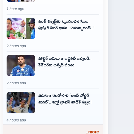
1 hour ago
పంత్ రిక్వెస్ట్‌కు స్పందించిన సీఎం
పుష్కర్ సింగ్ ధామి.. ఏమ‌న్నారంటే..!
2 hours ago
హార్దిక్ బదులు ఆ ఇద్దరినీ ఇవ్వండి..
కేకేఆర్‌కు అశ్విన్ షరతు
2 hours ago
వరుసగా రెండోసారి 'అలన్ బోర్డర్
మెడల్'.. మళ్లీ ట్రావిస్ హెడ్‌కే పట్టం!
4 hours ago
..more