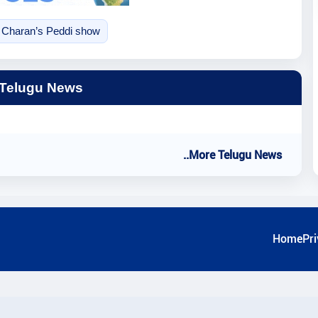
Charan’s Peddi show
 Telugu News
..More Telugu News
Home
Pri