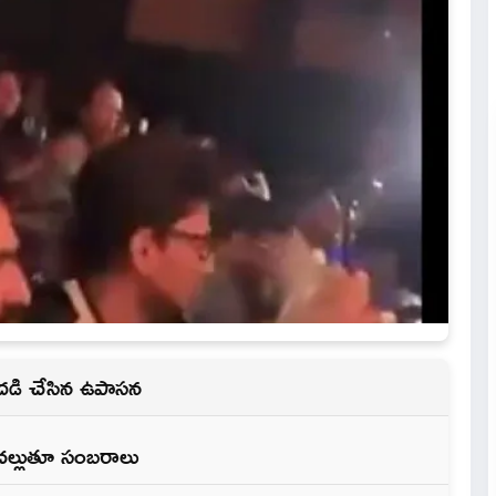
సందడి చేసిన ఉపాసన
చల్లుతూ సంబరాలు