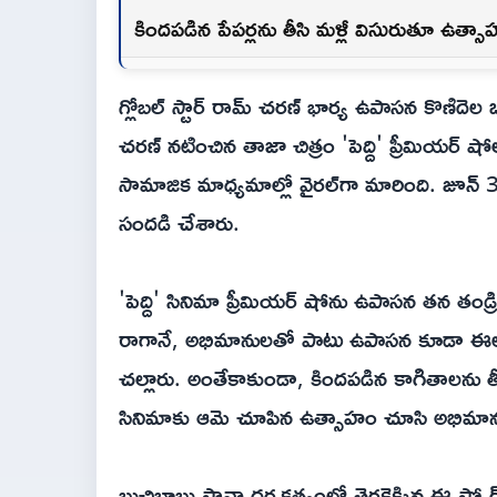
కిందపడిన పేపర్లను తీసి మళ్లీ విసురుతూ ఉత్స
గ్లోబల్ స్టార్ రామ్ చరణ్ భార్య ఉపాసన కొణిదె
చరణ్ నటించిన తాజా చిత్రం 'పెద్ది' ప్రీమియర
సామాజిక మాధ్యమాల్లో వైరల్‌గా మారింది. జూన్ 
సందడి చేశారు.
'పెద్ది' సినిమా ప్రీమియర్ షోను ఉపాసన తన తండ్ర
రాగానే, అభిమానులతో పాటు ఉపాసన కూడా ఈలలు వ
చల్లారు. అంతేకాకుండా, కిందపడిన కాగితాలను తీస
సినిమాకు ఆమె చూపిన ఉత్సాహం చూసి అభిమాను
బుచ్చిబాబు సానా దర్శకత్వంలో తెరకెక్కిన ఈ స్పో