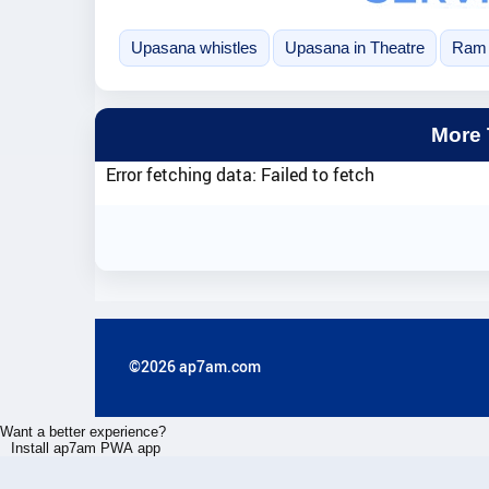
Upasana whistles
Upasana in Theatre
Ram 
More
Error fetching data: Failed to fetch
©2026 ap7am.com
Want a better experience?
Install ap7am PWA app