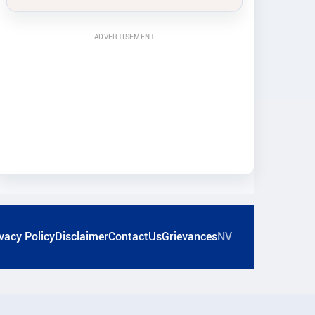
ADVERTISEMENT
vacy Policy
Disclaimer
ContactUs
Grievances
NV