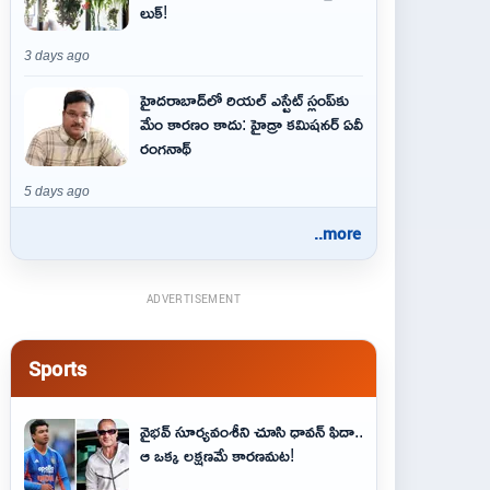
లుక్!
3 days ago
హైదరాబాద్‌లో రియల్ ఎస్టేట్ స్లంప్‌కు
మేం కారణం కాదు: హైడ్రా కమిషనర్ ఏవీ
రంగనాథ్
5 days ago
..more
ADVERTISEMENT
Sports
వైభవ్‌ సూర్యవంశీని చూసి ధావన్‌ ఫిదా..
ఆ ఒక్క లక్షణమే కారణమట!