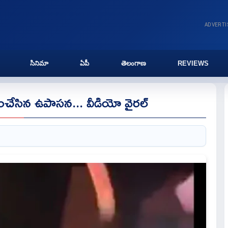
ADVERT
సినిమా
ఏపీ
తెలంగాణ
REVIEWS
 చించేసిన ఉపాసన... వీడియో వైరల్