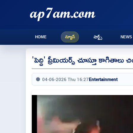
HOME
న్యూస్
షార్ట్స్
NEWS
'పెద్ది' ప్రీమియర్స్ చూస్తూ కాగితాలు
04-06-2026 Thu 16:27
Entertainment