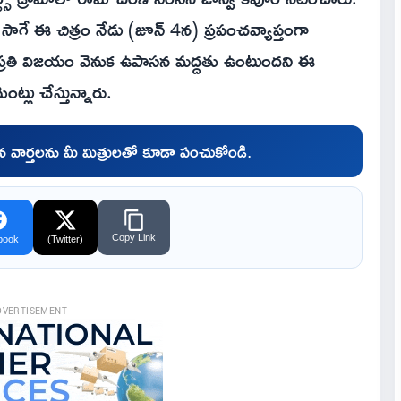
ంలో సాగే ఈ చిత్రం నేడు (జూన్ 4న) ప్రపంచవ్యాప్తంగా
న్న ప్రతి విజయం వెనుక ఉపాసన మద్దతు ఉంటుందని ఈ
్లు చేస్తున్నారు.
చిన వార్తలను మీ మిత్రులతో కూడా పంచుకోండి.
Copy Link
book
(Twitter)
DVERTISEMENT