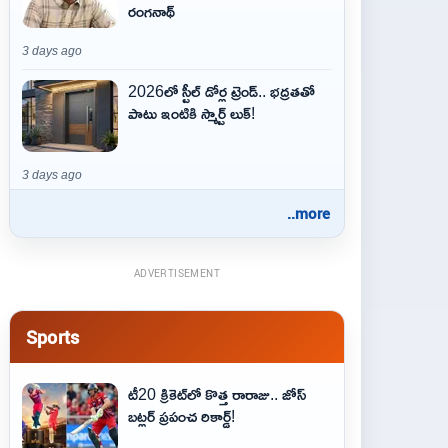
రంగనాథ్
3 days ago
2026లో స్టీల్ డోర్ల ట్రెండ్.. భద్రతతో
పాటు ఇంటికి స్మార్ట్ లుక్!
3 days ago
..more
ADVERTISEMENT
Sports
టీ20 క్రికెట్‌లో కొత్త రారాజు.. జోస్
బట్లర్ ప్ర‌పంచ రికార్డ్‌!