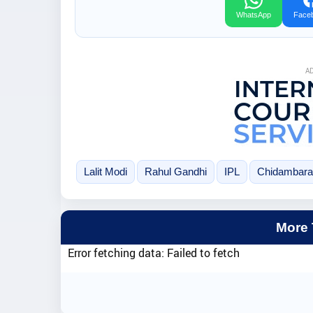
WhatsApp
Face
A
Lalit Modi
Rahul Gandhi
IPL
Chidambar
More
Error fetching data: Failed to fetch