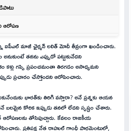
ండిపాటు
ని ఆరోపణ
్ని ఐపీఎల్ మాజీ ఛైర్మన్ లలిత్ మోదీ తీవ్రంగా ఖండించారు.
్వం అనుకుంటే తనను ఎప్పుడో పట్టుకునేదని
ేశం కళ్లు గప్పి ప్రపంచమంతా తిరగడం అసాధ్యమని
్పుడు ప్రచారం చేస్తోందని ఆరోపించారు.
ుకునేందుకు భారత్‌కు తిరిగి వస్తారా? అనే ప్రశ్నకు ఆయన
నే బలమైన కోరిక ఇప్పుడు తనలో లేదని స్పష్టం చేశారు.
ంగ్ ఆరోపణలను తోసిపుచ్చారు. కేవలం రాజకీయ
పించారు. ప్రతిపక్ష నేత రాహుల్ గాంధీ పార్లమెంటులో,