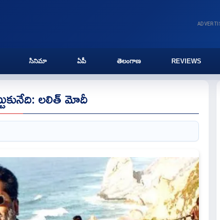
ADVERT
సినిమా
ఏపీ
తెలంగాణ
REVIEWS
ుకునేది: లలిత్‌ మోదీ