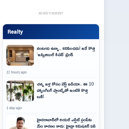
ADVERTISEMENT
Realty
వంటగది ఉన్నా.. కనిపించదు! ఇదే కొత్త
'ఇన్విజిబుల్ కిచెన్' ట్రెండ్
11 hours ago
చిన్న ఇళ్ల కోసం బెస్ట్ ఐడియా.. ఈ 10
హ్యాంగింగ్ ప్లాంట్స్‌తో ఇంటికి కొత్త
లుక్!
1 day ago
హైదరాబాద్‌లో రియల్ ఎస్టేట్ స్లంప్‌కు
మేం కారణం కాదు: హైడ్రా కమిషనర్ ఏవీ