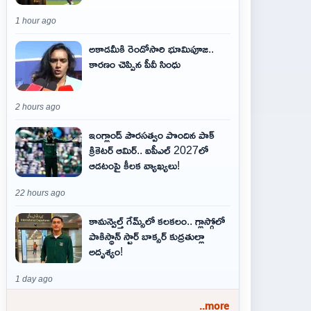
1 hour ago
అకాడమీకి రెండోసారి భూమిపూజ..
కారణం చెప్పిన పీవీ సింధు
2 hours ago
ఇంగ్లాండ్ పౌరసత్వం పొందిన పాక్
క్రికెటర్ ఆమిర్.. ఐపీఎల్ 2027లో
ఆడటంపై కీలక వ్యాఖ్యలు!
22 hours ago
కామన్వెల్త్ గేమ్స్‌లో కలకలం.. గ్లాస్గోలో
పాకిస్థాన్ స్టార్ బాక్సర్ కుద్రతుల్లా
అదృశ్యం!
1 day ago
..more