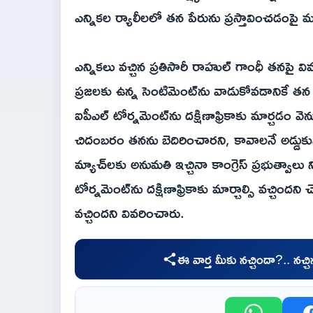
ఎన్నికల ర్యాలీలలో తన పేరును ప్రస్తావించడంపై మ
ఎన్నికలు వచ్చిన ప్రతిసారీ రాహుల్ గాంధీ తనపై విమర్
ప్రజలకు ఉన్న సెంటిమెంట్‌ను వాడుకోవడానికే తన 
ఐపీఎల్ టోర్నమెంట్‌ను దక్షిణాఫ్రికాకు మార్చడం 
చిదంబరం తనను బెదిరించారని, కావాలనే అడ్డుకున్న
మ్యాచ్‌లకు అనుమతి ఇచ్చినా కాంగ్రెస్ ప్రభుత్వా
టోర్నమెంట్‌ను దక్షిణాఫ్రికాకు మార్చాల్సి వచ్చిందన
వచ్చిందని వివరించారు.
ఈ వార్త మీకు నచ్చిందా?.. నచ్