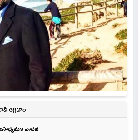
 మోదీ ఆగ్రహం
ం అసాధ్యమని వాదన