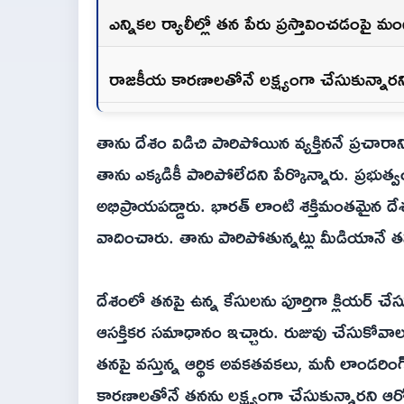
ఎన్నికల ర్యాలీల్లో తన పేరు ప్రస్తావించడంపై మ
రాజకీయ కారణాలతోనే లక్ష్యంగా చేసుకున్నార
తాను దేశం విడిచి పారిపోయిన వ్యక్తిననే ప్రచారాన
తాను ఎక్కడికీ పారిపోలేదని పేర్కొన్నారు. ప్రభుత
అభిప్రాయపడ్డారు. భారత్‌ లాంటి శక్తిమంతమైన ద
వాదించారు. తాను పారిపోతున్నట్లు మీడియానే తప
దేశంలో తనపై ఉన్న కేసులను పూర్తిగా క్లియర్ చేస
ఆసక్తికర సమాధానం ఇచ్చారు. రుజువు చేసుకోవాల
తనపై వస్తున్న ఆర్థిక అవకతవకలు, మనీ లాండరి
కారణాలతోనే తనను లక్ష్యంగా చేసుకున్నారని ఆరో