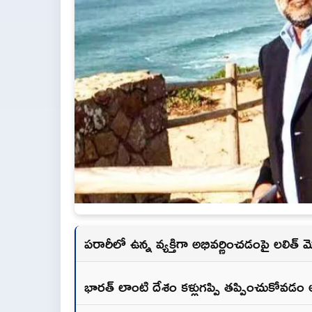
పరారీలో ఉన్న వ్యక్తిగా అభివర్ణించడంపై లలిత్‌
భారత్‌ లాంటి దేశం కళ్లుగప్పి తప్పించుకోవడ