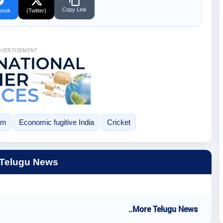
Copy Link
book
(Twitter)
DVERTISEMENT
am
Economic fugitive India
Cricket
 Telugu News
..More Telugu News