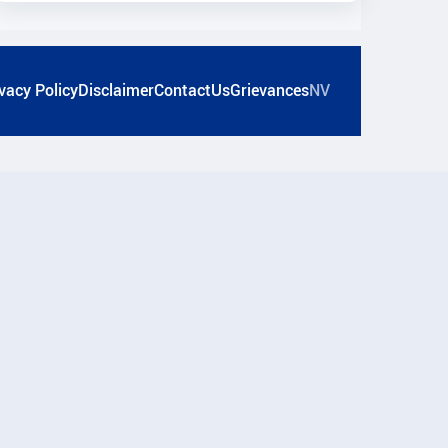
vacy Policy
Disclaimer
ContactUs
Grievances
NV