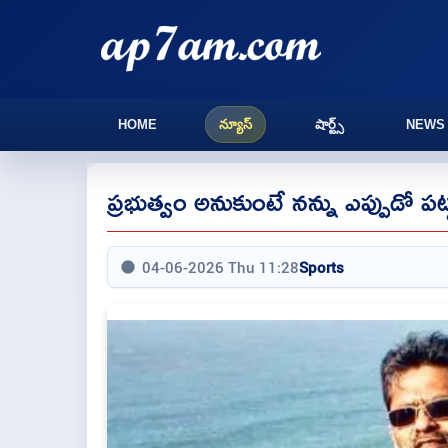
HOME
న్యూస్
షార్ట్స్
NEWS
ప్రభుత్వం అనుకుంటే నన్ను ఎప్పుడో పట్ట
04-06-2026 Thu 11:28
Sports