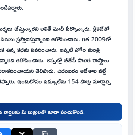
ండిపడ్డారు.
శలు చేస్తున్నారని లలిత్ మోదీ పేర్కొన్నారు. క్రికెట్‌తో
పేరును ప్రస్తావిస్తున్నారని ఆరోపించారు. గత 2009లో
వెనుక ఉన్న కథను వివరించారు. అప్పటి హోం మంత్రి
ారని ఆరోపించారు. అప్పట్లో బీజేపీ పాలిత రాష్ట్రాలు
లు నిరాకరించాయని తెలిపారు. చిదంబరం ఆదేశాల వల్లే
ి చెప్పారు. ఇందుకోసం షెడ్యూల్‌ను 154 సార్లు మార్చాల్సి
చిన వార్తలను మీ మిత్రులతో కూడా పంచుకోండి.