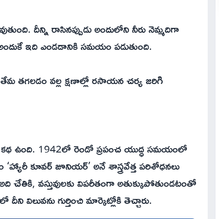
తుంది. దీన్ని రాసినప్పుడు అందులోని నీరు నెమ్మదిగా
. అందుకే ఇది ఎండడానికి సమయం పడుతుంది.
ి తేమ తగలడం వల్ల క్షణాల్లో రసాయన చర్య జరిగి
మైన కథ ఉంది. 1942లో రెండో ప్రపంచ యుద్ధ సమయంలో
్యారీ కూవర్ జూనియర్’ అనే శాస్త్రవేత్త పరిశోధనలు
అది చేతికి, వస్తువులకు విపరీతంగా అతుక్కుపోతుండటంతో
ీని విలువను గుర్తించి మార్కెట్లోకి తెచ్చారు.