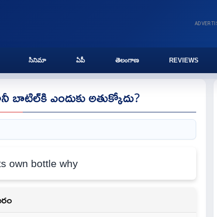
ADVERT
సినిమా
ఏపీ
తెలంగాణ
REVIEWS
 కానీ బాటిల్‌కి ఎందుకు అతుక్కోదు?
వసరం