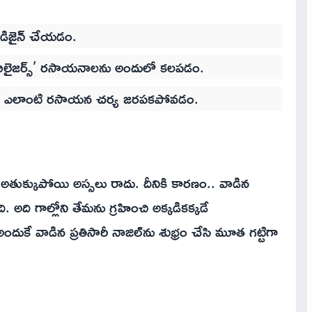
్ డిజైన్ చేయడం.
‘స్టెబిలైజర్స్’ రసాయనాలను అందులో కలపడం.
గ్లూతో ఎలాంటి రసాయన చర్య జరపకపోవడం.
గా అతుక్కుపోయి అస్సలు రాదు. దీనికి కారణం.. వాడిన
. అది గాల్లోని తేమను గ్రహించి అక్కడికక్కడే
కే వాడిన ప్రతిసారీ నాజిల్‌ను శుభ్రం చేసి మూత గట్టిగా