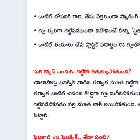
బాటిల్ లోపలికి గాలి, తేమ వెళ్లకుండా ప్యాకింగ
గ్లూ త్వరగా గట్టిపడకుండా నిరోధించే కొన్ని 
బాటిల్ తయారు చేసే ప్లాస్టిక్ పదార్థం ఈ 
మరి క్యాప్ ఎందుకు గట్టిగా అతుక్కుపోతుంది?
చాలాసార్లు ఫెవిక్విక్ వాడిన తర్వాత మూత గట్టి
తర్వాత బాటిల్ చివరన కొద్దిగా గ్లూ మిగిలిపోతుంది
గట్టిపడిపోవడం వల్ల మూత లాక్ అయిపోతుంది. అందు
పెట్టాలి.
ఫెవికాల్ vs ఫెవిక్విక్.. తేడా ఏంటి?