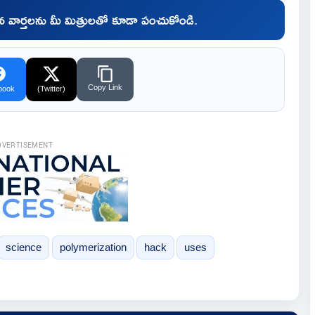
చిన వార్తలను మీ మిత్రులతో కూడా పంచుకోండి.
Copy Link
book
(Twitter)
DVERTISEMENT
science
polymerization
hack
uses