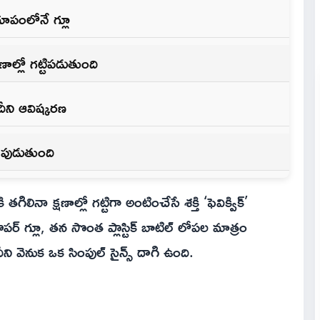
రూపంలోనే గ్లూ
ణాల్లో గట్టిపడుతుంది
ని ఆవిష్కరణ
ి పుడుతుంది
గిలినా క్షణాల్లో గట్టిగా అంటించేసే శక్తి ‘ఫెవిక్విక్’
ర్ గ్లూ, తన సొంత ప్లాస్టిక్ బాటిల్‌ లోపల మాత్రం
 వెనుక ఒక సింపుల్ సైన్స్ దాగి ఉంది.