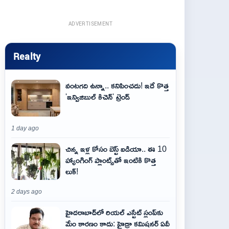
ADVERTISEMENT
Realty
వంటగది ఉన్నా.. కనిపించదు! ఇదే కొత్త
'ఇన్విజిబుల్ కిచెన్' ట్రెండ్
1 day ago
చిన్న ఇళ్ల కోసం బెస్ట్ ఐడియా.. ఈ 10
హ్యాంగింగ్ ప్లాంట్స్‌తో ఇంటికి కొత్త
లుక్!
2 days ago
హైదరాబాద్‌లో రియల్ ఎస్టేట్ స్లంప్‌కు
మేం కారణం కాదు: హైడ్రా కమిషనర్ ఏవీ