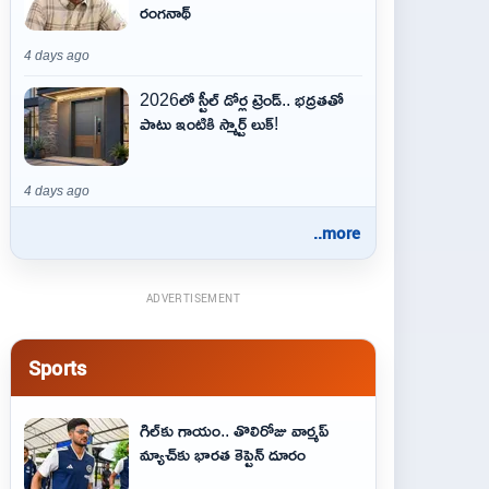
రంగనాథ్
4 days ago
2026లో స్టీల్ డోర్ల ట్రెండ్.. భద్రతతో
పాటు ఇంటికి స్మార్ట్ లుక్!
4 days ago
..more
ADVERTISEMENT
Sports
గిల్‌కు గాయం.. తొలిరోజు వార్మప్‌
మ్యాచ్‌కు భారత కెప్టెన్‌ దూరం