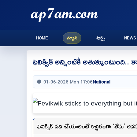
HOME
న్యూస్
షార్ట్స్
NEWS
ఫెవిక్విక్ అన్నింటికీ అతుక్కుంటుంది..
01-06-2026 Mon 17:06
National
ఫెవిక్విక్ పని చేయాలంటే కచ్చితంగా ‘తేమ’ అ