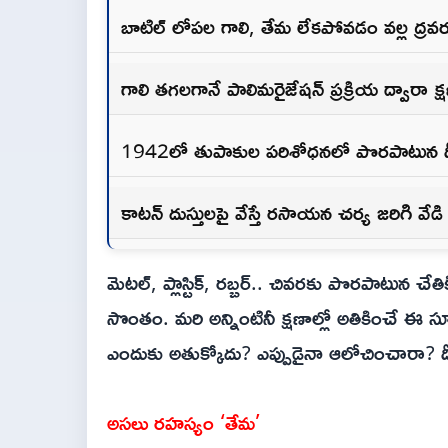
బాటిల్ లోపల గాలి, తేమ లేకపోవడం వల్ల ద్రవ
గాలి తగలగానే పాలిమరైజేషన్ ప్రక్రియ ద్వారా క్ష
1942లో తుపాకుల పరిశోధనలో పొరపాటున దీ
కాటన్ దుస్తులపై వేస్తే రసాయన చర్య జరిగి వేడ
మెటల్, ప్లాస్టిక్, రబ్బర్.. చివరకు పొరపాటున చేతికి త
సొంతం. మరి అన్నింటినీ క్షణాల్లో అతికించే ఈ సూప
ఎందుకు అతుక్కోదు? ఎప్పుడైనా ఆలోచించారా? దీని
అసలు రహస్యం ‘తేమ’