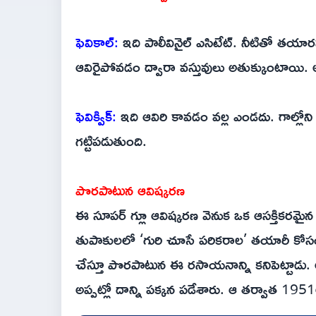
ఫెవికాల్:
ఇది పాలీవినైల్ ఎసిటేట్. నీటితో తయారవు
ఆవిరైపోవడం ద్వారా వస్తువులు అతుక్కుంటాయి
ఫెవిక్విక్:
ఇది ఆవిరి కావడం వల్ల ఎండదు. గాల్లోన
గట్టిపడుతుంది.
పొరపాటున ఆవిష్కరణ
ఈ సూపర్ గ్లూ ఆవిష్కరణ వెనుక ఒక ఆసక్తికర
తుపాకులలో ‘గురి చూసే పరికరాల’ తయారీ కోసం ‘హ
చేస్తూ పొరపాటున ఈ రసాయనాన్ని కనిపెట్టాడు. 
అప్పట్లో దాన్ని పక్కన పడేశారు. ఆ తర్వాత 1951లో ద