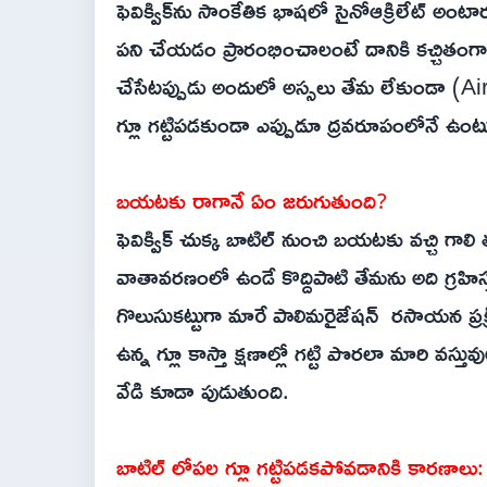
ఫెవిక్విక్‌ను సాంకేతిక భాషలో సైనోఆక్రిలేట్ అంట
పని చేయడం ప్రారంభించాలంటే దానికి కచ్చితంగా ‘
చేసేటప్పుడు అందులో అస్సలు తేమ లేకుండా (Ai
గ్లూ గట్టిపడకుండా ఎప్పుడూ ద్రవరూపంలోనే ఉంట
బయటకు రాగానే ఏం జరుగుతుంది?
ఫెవిక్విక్ చుక్క బాటిల్ నుంచి బయటకు వచ్చి గాల
వాతావరణంలో ఉండే కొద్దిపాటి తేమను అది గ్రహిస్
గొలుసుకట్టుగా మారే పాలిమరైజేషన్ రసాయన ప్ర
ఉన్న గ్లూ కాస్తా క్షణాల్లో గట్టి పొరలా మారి వస్తు
వేడి కూడా పుడుతుంది.
బాటిల్ లోపల గ్లూ గట్టిపడకపోవడానికి కారణాలు: