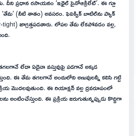
ారు. దీని ప్రధాన రసాయనం ‘ఇథైల్ సైనోఆక్రిలేట్’. ఈ గ్లూ
తేమ’ (నీటి శాతం) అవసరం. ఫెవిక్విక్ బాటిల్‌ను ప్యాక్
r-tight) జాగ్రత్తపడతారు. లోపల తేమ లేకపోవడం వల్ల,
ుంది.
ి తగలగానే లేదా ఏదైనా వస్తువుపై పడగానే అక్కడ
తుంది. ఈ తేమ తగలగానే అందులోని అణువులన్నీ కలిసి గట్టి
క్రియ మొదలవుతుంది. ఈ రియాక్షన్ వల్ల ద్రవరూపంలో
వులను అంటించేస్తుంది. ఈ ప్రక్రియ జరుగుతున్నప్పుడు కొద్దిగా