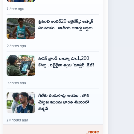
1 hour ago
ప్రపంచ అండర్20 అథ్లెటిక్స్: అష్ఫాక్
సంచలనం.. జాతీయ రికార్డు బద్దలు!
2 hours ago
సచిన్ బ్రాండ్ వాల్యూ రూ.1,200
కోట్లు.. రిటైరైనా తగ్గని ‘మాస్టర్’ క్రేజ్!
3 hours ago
గిల్‌కు రెండుసార్లు గాయం.. తొలి
టెస్టుకు ముందు భారత శిబిరంలో
టెన్షన్
14 hours ago
..more