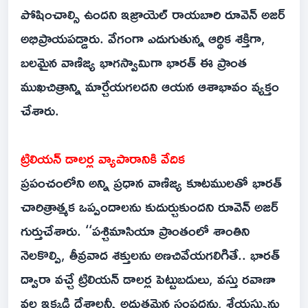
పోషించాల్సి ఉందని ఇజ్రాయెల్ రాయబారి రూవెన్ అజర్
అభిప్రాయపడ్డారు. వేగంగా ఎదుగుతున్న ఆర్థిక శక్తిగా,
బలమైన వాణిజ్య భాగస్వామిగా భారత్ ఈ ప్రాంత
ముఖచిత్రాన్ని మార్చేయగలదని ఆయన ఆశాభావం వ్యక్తం
చేశారు.
ట్రిలియన్ డాలర్ల వ్యాపారానికి వేదిక
ప్రపంచంలోని అన్ని ప్రధాన వాణిజ్య కూటములతో భారత్
చారిత్రాత్మక ఒప్పందాలను కుదుర్చుకుందని రూవెన్ అజర్
గుర్తుచేశారు. ‘‘పశ్చిమాసియా ప్రాంతంలో శాంతిని
నెలకొల్పి, తీవ్రవాద శక్తులను అణచివేయగలిగితే.. భారత్
ద్వారా వచ్చే ట్రిలియన్ డాలర్ల పెట్టుబడులు, వస్తు రవాణా
వల్ల ఇక్కడి దేశాలన్నీ అద్భుతమైన సంపదను, శ్రేయస్సును