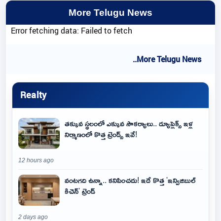
More Telugu News
Error fetching data: Failed to fetch
..More Telugu News
Realty
తక్కువ స్థలంలో ఎక్కువ సౌకర్యాలు.. డ్యూప్లెక్స్ ఇళ్ల
నిర్మాణంలో కొత్త ట్రెండ్స్ ఇవే!
12 hours ago
వంటగది ఉన్నా.. కనిపించదు! ఇదే కొత్త 'ఇన్విజిబుల్
కిచెన్' ట్రెండ్
2 days ago