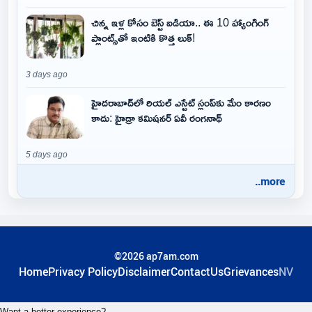
చిన్న ఇళ్ల కోసం బెస్ట్ ఐడియా.. ఈ 10 హ్యాంగింగ్
ప్లాంట్స్‌తో ఇంటికి కొత్త లుక్!
3 days ago
హైదరాబాద్‌లో రియల్ ఎస్టేట్ స్లంప్‌కు మేం కారణం
కాదు: హైడ్రా కమిషనర్ ఏవీ రంగనాథ్
5 days ago
..more
©2026 ap7am.com
Home
Privacy Policy
Disclaimer
ContactUs
Grievances
NV
Want a better experience?