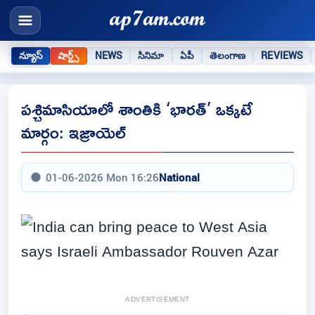
న్యూస్
షార్ట్స్
NEWS
సినిమా
ఏపీ
తెలంగాణ
REVIEWS
పశ్చిమాసియాలో శాంతికి ‘భారత్’ ఒక్కటే
మార్గం: ఇజ్రాయెల్
01-06-2026 Mon 16:26
National
ADVERTISEMENT