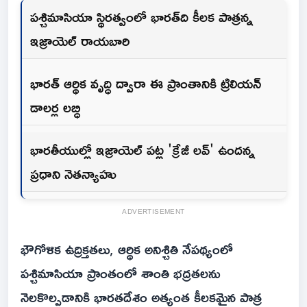
పశ్చిమాసియా స్థిరత్వంలో భారత్‌ది కీలక పాత్రన్న
ఇజ్రాయెల్ రాయబారి
భారత్ ఆర్థిక వృద్ధి ద్వారా ఈ ప్రాంతానికి ట్రిలియన్
డాలర్ల లబ్ధి
భారతీయుల్లో ఇజ్రాయెల్ పట్ల 'క్రేజీ లవ్' ఉందన్న
ప్రధాని నెతన్యాహు
ADVERTISEMENT
భౌగోళిక ఉద్రిక్తతలు, ఆర్థిక అనిశ్చితి నేపథ్యంలో
పశ్చిమాసియా ప్రాంతంలో శాంతి భద్రతలను
నెలకొల్పడానికి భారతదేశం అత్యంత కీలకమైన పాత్ర