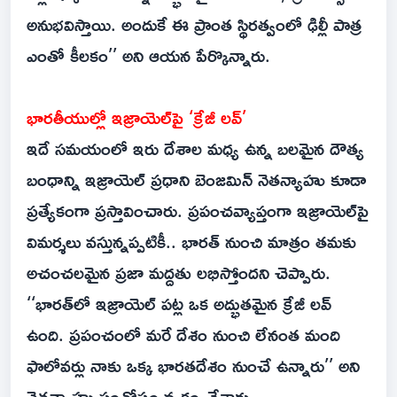
అనుభవిస్తాయి. అందుకే ఈ ప్రాంత స్థిరత్వంలో ఢిల్లీ పాత్ర
ఎంతో కీలకం’’ అని ఆయన పేర్కొన్నారు.
భారతీయుల్లో ఇజ్రాయెల్‌పై ‘క్రేజీ లవ్’
ఇదే సమయంలో ఇరు దేశాల మధ్య ఉన్న బలమైన దౌత్య
బంధాన్ని ఇజ్రాయెల్ ప్రధాని బెంజమిన్ నెతన్యాహు కూడా
ప్రత్యేకంగా ప్రస్తావించారు. ప్రపంచవ్యాప్తంగా ఇజ్రాయెల్‌పై
విమర్శలు వస్తున్నప్పటికీ.. భారత్ నుంచి మాత్రం తమకు
అచంచలమైన ప్రజా మద్దతు లభిస్తోందని చెప్పారు.
‘‘భారత్‌లో ఇజ్రాయెల్ పట్ల ఒక అద్భుతమైన క్రేజీ లవ్
ఉంది. ప్రపంచంలో మరే దేశం నుంచి లేనంత మంది
ఫాలోవర్లు నాకు ఒక్క భారతదేశం నుంచే ఉన్నారు’’ అని
నెతన్యాహు సంతోషం వ్యక్తం చేశారు.