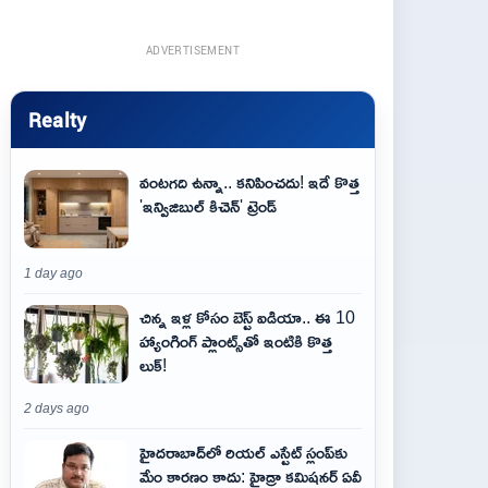
ADVERTISEMENT
Realty
వంటగది ఉన్నా.. కనిపించదు! ఇదే కొత్త
'ఇన్విజిబుల్ కిచెన్' ట్రెండ్
1 day ago
చిన్న ఇళ్ల కోసం బెస్ట్ ఐడియా.. ఈ 10
హ్యాంగింగ్ ప్లాంట్స్‌తో ఇంటికి కొత్త
లుక్!
2 days ago
హైదరాబాద్‌లో రియల్ ఎస్టేట్ స్లంప్‌కు
మేం కారణం కాదు: హైడ్రా కమిషనర్ ఏవీ