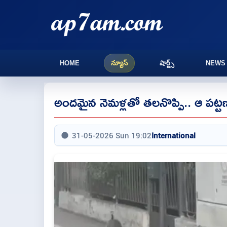
HOME
న్యూస్
షార్ట్స్
NEWS
అందమైన నెమళ్లతో తలనొప్పి.. ఆ పట్టణ
31-05-2026 Sun 19:02
International