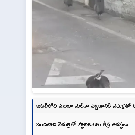
ఇటలీలోని పుంటా మెరీనా పట్టణానికి నెమళ్లతో
వందలాది నెమళ్లతో స్థానికులకు తీవ్ర అవస్థలు