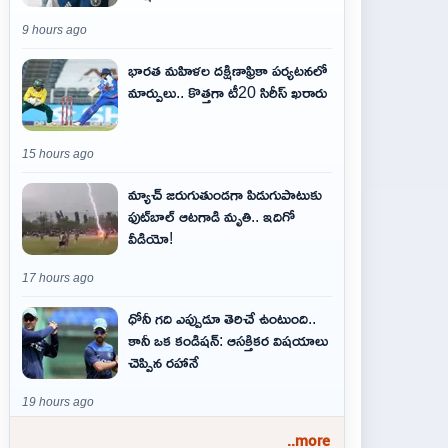
9 hours ago
భారత మహిళల దక్షిణాఫ్రికా పర్యటనలో
మార్పులు.. కొత్తగా టీ20 సిరీస్ ఖరారు
15 hours ago
మ్యాచ్ జరుగుతుండగా పిడుగుపాటుకు
ఫుట్‌బాల్ ఆటగాడి మృతి.. ఇదిగో
వీడియో!
17 hours ago
ధోనీ గది ఎప్పుడూ తెరిచే ఉంటుంది..
కానీ ఒక కండిషన్: ఆసక్తికర విషయాలు
చెప్పిన రహానే
19 hours ago
..more