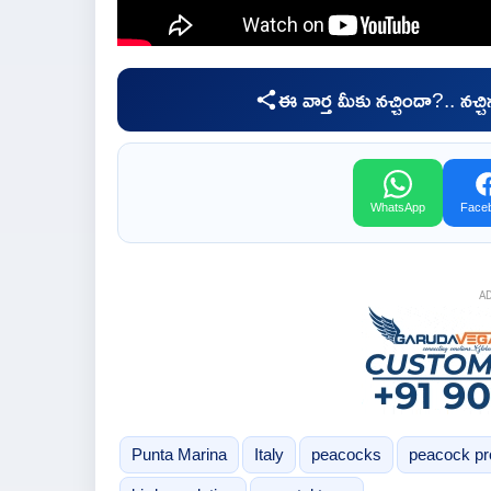
ఈ వార్త మీకు నచ్చిందా?.. నచ్
WhatsApp
Face
A
Punta Marina
Italy
peacocks
peacock p