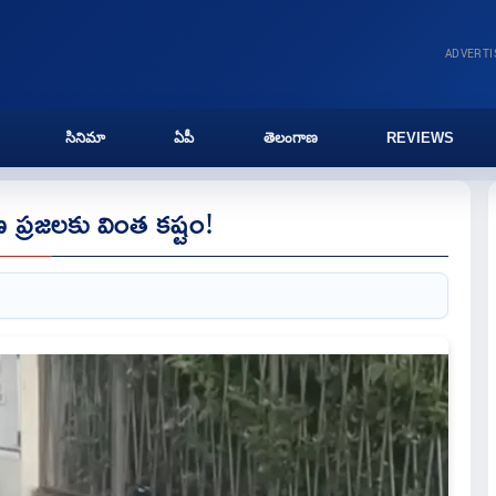
ADVERT
సినిమా
ఏపీ
తెలంగాణ
REVIEWS
 ప్రజలకు వింత కష్టం!