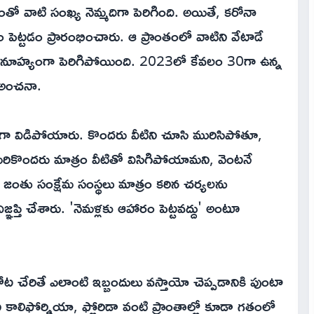
తో వాటి సంఖ్య నెమ్మదిగా పెరిగింది. అయితే, కరోనా
పెట్టడం ప్రారంభించారు. ఆ ప్రాంతంలో వాటిని వేటాడే
ూహ్యంగా పెరిగిపోయింది. 2023లో కేవలం 30గా ఉన్న
ి అంచనా.
లుగా విడిపోయారు. కొందరు వీటిని చూసి మురిసిపోతూ,
రికొందరు మాత్రం వీటితో విసిగిపోయామని, వెంటనే
. జంతు సంక్షేమ సంస్థలు మాత్రం కఠిన చర్యలను
ిజ్ఞప్తి చేశారు. 'నెమళ్లకు ఆహారం పెట్టవద్దు' అంటూ
ట చేరితే ఎలాంటి ఇబ్బందులు వస్తాయో చెప్పడానికి పుంటా
కాలిఫోర్నియా, ఫ్లోరిడా వంటి ప్రాంతాల్లో కూడా గతంలో