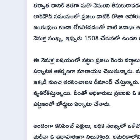
తర్వాత దానికి జతగా మరో నెమలిని తీసుకురావడం
లాక్‌డౌన్ సమయంలో ప్రజలు వాటికి రోజూ ఆహారం 
జంతువులు కూడా లేకపోవడంతో వాటి జనాభా అన
నెమళ్ల సంఖ్య, ఇప్పుడు 150కి చేరువలో ఉందన
ఈ నెమళ్ల విషయంలో పట్టణ ప్రజలు రెండు వర్గా
పర్యాటక ఆకర్షణగా మారాయని చెబుతున్నారు. మ
ఇక్కడి నుంచి తరలించాలని డిమాండ్ చేస్తున్నారు
వ్యతిరేకిస్తున్నాయి. దీంతో అధికారులు ప్రజలకు ఓ వ
పట్టణంలో బోర్డులు ఏర్పాటు చేశారు.
అందంగా కనిపించే పక్షులు, అధిక సంఖ్యలో ఒకేచో
మెరీనా ఓ ఉదాహరణగా నిలుస్తోంది. అమెరికాలోని 