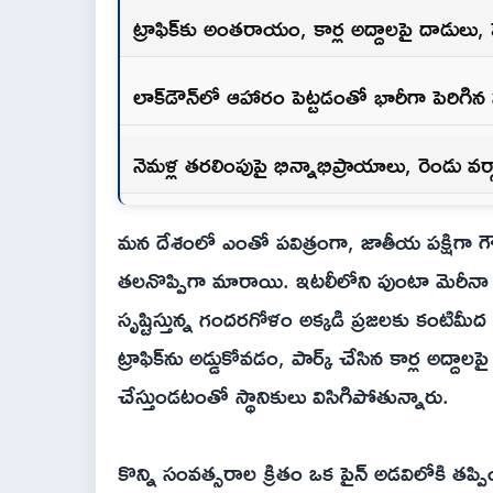
ట్రాఫిక్‌కు అంతరాయం, కార్ల అద్దాలపై దాడులు, 
లాక్‌డౌన్‌లో ఆహారం పెట్టడంతో భారీగా పెరిగి
నెమళ్ల తరలింపుపై భిన్నాభిప్రాయాలు, రెండు వ
మన దేశంలో ఎంతో పవిత్రంగా, జాతీయ పక్షిగా గౌర
తలనొప్పిగా మారాయి. ఇటలీలోని పుంటా మెరీనా అన
సృష్టిస్తున్న గందరగోళం అక్కడి ప్రజలకు కంటిమీద
ట్రాఫిక్‌ను అడ్డుకోవడం, పార్క్ చేసిన కార్ల అద్ద
చేస్తుండటంతో స్థానికులు విసిగిపోతున్నారు.
కొన్ని సంవత్సరాల క్రితం ఒక పైన్ అడవిలోకి తప