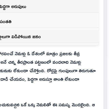
పెద్దగా అరుపులు
న సంతతి
ర్గాలుగా విడిపోయిన జనం
వించే నెమళ్లు ఓ దేశంలో మాత్రం ప్రజలకు తీవ్ర
ే చిన్న తీరప్రాంత పట్టణంలో వందలాది నెమళ్లు
 కునుకు లేకుండా చేస్తోంది. రోడ్లపై గుంపులుగా తిరుగుతూ
ాలపై దాడి చేయడం, పెద్దగా అరుస్తూ శాంతి లేకుండా
్పించుకువచ్చిన ఒకే ఒక్క నెమలితో ఈ సమస్య మొదలైంది. ఆ