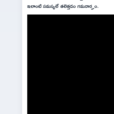
ఇలాంటి సమస్యలే తలెత్తడం గమనార్హం.