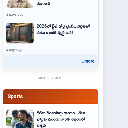
రంగనాథ్
3 days ago
2026లో స్టీల్ డోర్ల ట్రెండ్.. భద్రతతో
పాటు ఇంటికి స్మార్ట్ లుక్!
4 days ago
..more
ADVERTISEMENT
Sports
గిల్‌కు రెండుసార్లు గాయం.. తొలి
టెస్టుకు ముందు భారత శిబిరంలో
టెన్షన్