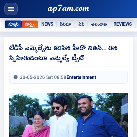
న్యూస్
షార్ట్స్
NEWS
సినిమా
ఏపీ
తెలంగాణ
REVIEWS
టీడీపీ ఎమ్మెల్యేను కలిసిన హీరో నితిన్.. తన
స్నేహితుడంటూ ఎమ్మెల్యే ట్వీట్
30-05-2026 Sat 08:58
Entertainment