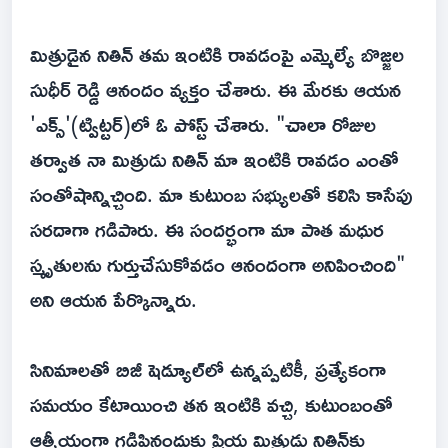
మిత్రుడైన నితిన్ తమ ఇంటికి రావడంపై ఎమ్మెల్యే బొజ్జల
సుధీర్ రెడ్డి ఆనందం వ్యక్తం చేశారు. ఈ మేరకు ఆయన
'ఎక్స్‌'(ట్విట్టర్‌)లో ఓ పోస్ట్ చేశారు. "చాలా రోజుల
తర్వాత నా మిత్రుడు నితిన్ మా ఇంటికి రావడం ఎంతో
సంతోషాన్నిచ్చింది. మా కుటుంబ సభ్యులతో కలిసి కాసేపు
సరదాగా గడిపారు. ఈ సందర్భంగా మా పాత మధుర
స్మృతులను గుర్తుచేసుకోవడం ఆనందంగా అనిపించింది"
అని ఆయన పేర్కొన్నారు.
సినిమాలతో బిజీ షెడ్యూల్‌లో ఉన్నప్పటికీ, ప్రత్యేకంగా
సమయం కేటాయించి తన ఇంటికి వచ్చి, కుటుంబంతో
ఆత్మీయంగా గడిపినందుకు ప్రియ మిత్రుడు నితిన్‌కు