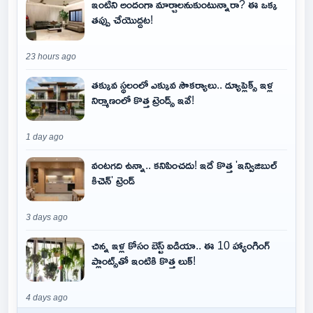
ఇంటిని అందంగా మార్చాలనుకుంటున్నారా? ఈ ఒక్క
తప్పు చేయొద్దట!
23 hours ago
తక్కువ స్థలంలో ఎక్కువ సౌకర్యాలు.. డ్యూప్లెక్స్ ఇళ్ల
నిర్మాణంలో కొత్త ట్రెండ్స్ ఇవే!
1 day ago
వంటగది ఉన్నా.. కనిపించదు! ఇదే కొత్త 'ఇన్విజిబుల్
కిచెన్' ట్రెండ్
3 days ago
చిన్న ఇళ్ల కోసం బెస్ట్ ఐడియా.. ఈ 10 హ్యాంగింగ్
ప్లాంట్స్‌తో ఇంటికి కొత్త లుక్!
4 days ago