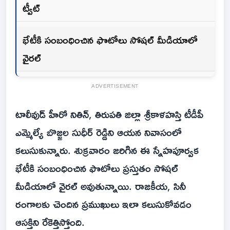
ట్వీట్
భేటీకి సంబంధించిన ఫొటోలు సోషల్ మీడియాలో
వైరల్
ADVERTISEMENT
టాలీవుడ్ హీరో నితిన్, తిరుపతి జిల్లా శ్రీకాళహస్తి టీడీపీ
ఎమ్మెల్యే బొజ్జల సుధీర్ రెడ్డిని ఆయన నివాసంలో
కలుసుకున్నారు. శుక్రవారం జరిగిన ఈ స్నేహపూర్వక
భేటీకి సంబంధించిన ఫొటోలు ప్రస్తుతం సోషల్
మీడియాలో వైరల్ అవుతున్నాయి. రాజకీయ, సినీ
రంగాలకు చెందిన ప్రముఖులు ఇలా కలుసుకోవడం
ఆసక్తిని రేకెత్తిస్తోంది.