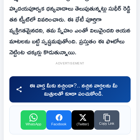
హృదయపూర్వక ధన్యవాదాలు తెలుపుతున్నట్లు సుధీర్ రెడ్డి
తన ట్వీట్‌లో వివరించారు. ఈ భేటీ పూర్తిగా
వ్యక్తిగతమైనదని, తమ స్నేహం ఎంతో విలువైందని ఆయన
మాటలను బట్టి స్పష్టమవుతోంది. ప్రస్తుతం ఈ ఫొటోలు
నెట్టింట‌ చక్కర్లు కొడుతున్నాయి.
ADVERTISEMENT
ఈ వార్త మీకు నచ్చిందా?.. నచ్చిన వార్తలను మీ
మిత్రులతో కూడా పంచుకోండి.
Copy Link
WhatsApp
Facebook
(Twitter)