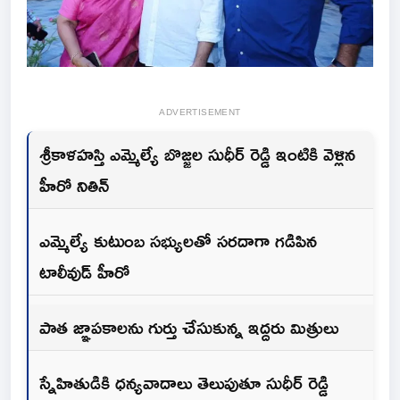
ADVERTISEMENT
శ్రీకాళహస్తి ఎమ్మెల్యే బొజ్జల సుధీర్ రెడ్డి ఇంటికి వెళ్లిన
హీరో నితిన్
ఎమ్మెల్యే కుటుంబ సభ్యులతో సరదాగా గడిపిన
టాలీవుడ్ హీరో
పాత జ్ఞాపకాలను గుర్తు చేసుకున్న ఇద్దరు మిత్రులు
స్నేహితుడికి ధన్యవాదాలు తెలుపుతూ సుధీర్ రెడ్డి