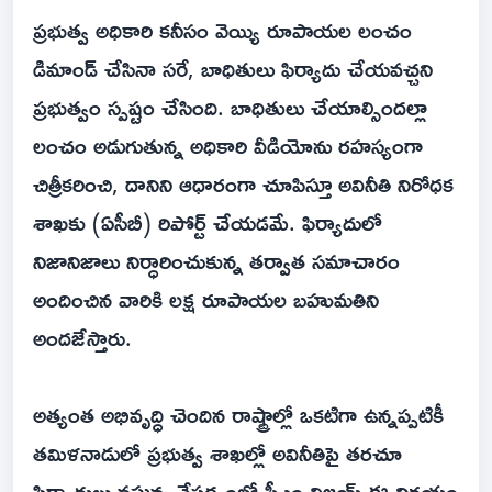
ప్రభుత్వ అధికారి కనీసం వెయ్యి రూపాయల లంచం
డిమాండ్ చేసినా సరే, బాధితులు ఫిర్యాదు చేయవచ్చని
ప్రభుత్వం స్పష్టం చేసింది. బాధితులు చేయాల్సిందల్లా
లంచం అడుగుతున్న అధికారి వీడియోను రహస్యంగా
చిత్రీకరించి, దానిని ఆధారంగా చూపిస్తూ అవినీతి నిరోధక
శాఖకు (ఏసీబీ) రిపోర్ట్ చేయడమే. ఫిర్యాదులో
నిజానిజాలు నిర్ధారించుకున్న తర్వాత సమాచారం
అందించిన వారికి లక్ష రూపాయల బహుమతిని
అందజేస్తారు.
అత్యంత అభివృద్ధి చెందిన రాష్ట్రాల్లో ఒకటిగా ఉన్నప్పటికీ
తమిళనాడులో ప్రభుత్వ శాఖల్లో అవినీతిపై తరచూ
ఫిర్యాదులు వస్తున్న నేపథ్యంలో సీఎం విజయ్ ఈ నిర్ణయం