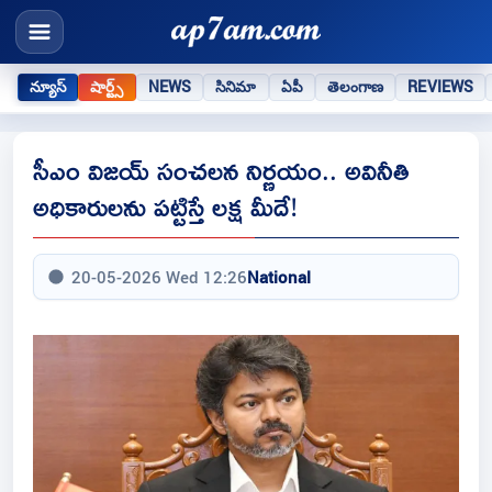
న్యూస్
షార్ట్స్
NEWS
సినిమా
ఏపీ
తెలంగాణ
REVIEWS
సీఎం విజయ్ సంచలన నిర్ణయం.. అవినీతి
అధికారుల‌ను పట్టిస్తే లక్ష మీదే!
20-05-2026 Wed 12:26
National