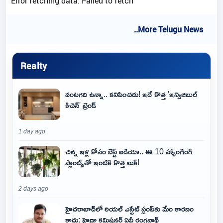
Error fetching data: Failed to fetch
..More Telugu News
Realty
వంటగది ఉన్నా.. కనిపించదు! ఇదే కొత్త 'ఇన్విజిబుల్
కిచెన్' ట్రెండ్
1 day ago
చిన్న ఇళ్ల కోసం బెస్ట్ ఐడియా.. ఈ 10 హ్యాంగింగ్
ప్లాంట్స్‌తో ఇంటికి కొత్త లుక్!
2 days ago
హైదరాబాద్‌లో రియల్ ఎస్టేట్ స్లంప్‌కు మేం కారణం
కాదు: హైడ్రా కమిషనర్ ఏవీ రంగనాథ్