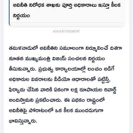
అవినీతి నిరోధక శాఖకు పూర్తి అధికారాలు ఇస్తూ కీలక
నిర్ణయం
ADVERTISEMENT
తమిళనాడులో అవినీతిని సమూలంగా నిర్మూలించే దిశగా
నూతన ముఖ్యమంత్రి విజయ్ సంచలన నిర్ణయం
తీసుకున్నారు. ప్రభుత్వ కార్యాలయాల్లో లంచం అడిగే
అధికారుల వివరాలను వీడియో ఆధారాలతో పట్టిస్తే,
ఫిర్యాదు చేసిన వారికి ఏకంగా లక్ష రూపాయల రివార్డ్
అందిస్తామని ప్రకటించారు. ఈ పథకం రాష్ట్రంలో
అవినీతిపై పోరాటంలో ఒక కీలక ముందడుగుగా
భావిస్తున్నారు.