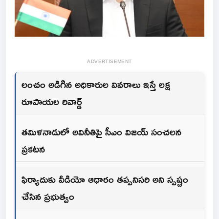
ADVERTISEMENT
లంచం అడిగిన అధికారుల వివరాలు ఇస్తే లక్ష
రూపాయల రివార్డ్
తమిళనాడులో అవినీతిపై సీఎం విజయ్ సంచలన
ప్రకటన
ఫిర్యాదుకు వీడియో ఆధారం తప్పనిసరి అని స్పష్టం
చేసిన ప్రభుత్వం