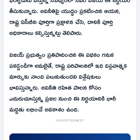
తీసుకున్నారు. అవినీతిపై యుద్ధం ప్రకటించిన ఆయన,
రాష్ట్ర ఏసీబీని పూర్తిగా ప్రక్షాళన చేసి, దానికి పూర్తి
అధికారాలు కల్పిస్తున్నట్లు తెలిపారు.
విజయ్ ప్రభుత్వం ప్రతిపాదించిన ఈ పథకం గనుక
పకడ్బందీగా అమలైతే, రాష్ట్ర పరిపాలనలో ఇది విప్లవాత్మక
మార్పుకు నాంది పలుకుతుందని విశ్లేషకులు
భావిస్తున్నారు. అవినీతి రహిత పాలన కోసం
ఎదురుచూస్తున్న ప్రజల నుంచి ఈ నిర్ణయానికి భారీ
మద్దతు లభించే అవకాశం ఉంది.
ADVERTISEMENT