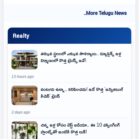
..More Telugu News
Realty
తక్కువ స్థలంలో ఎక్కువ సౌకర్యాలు.. డ్యూప్లెక్స్ ఇళ్ల
నిర్మాణంలో కొత్త ట్రెండ్స్ ఇవే!
13 hours ago
వంటగది ఉన్నా.. కనిపించదు! ఇదే కొత్త 'ఇన్విజిబుల్
కిచెన్' ట్రెండ్
2 days ago
చిన్న ఇళ్ల కోసం బెస్ట్ ఐడియా.. ఈ 10 హ్యాంగింగ్
ప్లాంట్స్‌తో ఇంటికి కొత్త లుక్!