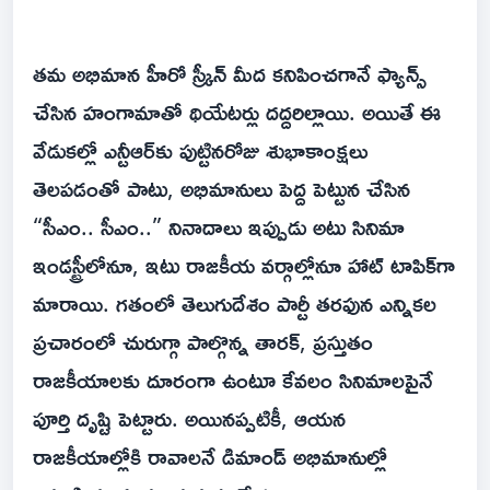
తమ అభిమాన హీరో స్క్రీన్ మీద కనిపించగానే ఫ్యాన్స్
చేసిన హంగామాతో థియేటర్లు దద్దరిల్లాయి. అయితే ఈ
వేడుకల్లో ఎన్టీఆర్‌కు పుట్టినరోజు శుభాకాంక్షలు
తెలపడంతో పాటు, అభిమానులు పెద్ద పెట్టున చేసిన
“సీఎం.. సీఎం..” నినాదాలు ఇప్పుడు అటు సినిమా
ఇండస్ట్రీలోనూ, ఇటు రాజకీయ వర్గాల్లోనూ హాట్ టాపిక్‌గా
మారాయి. గతంలో తెలుగుదేశం పార్టీ తరఫున ఎన్నికల
ప్రచారంలో చురుగ్గా పాల్గొన్న తారక్, ప్రస్తుతం
రాజకీయాలకు దూరంగా ఉంటూ కేవలం సినిమాలపైనే
పూర్తి దృష్టి పెట్టారు. అయినప్పటికీ, ఆయన
రాజకీయాల్లోకి రావాలనే డిమాండ్ అభిమానుల్లో