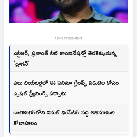
ADVERTISEMENT
ఎన్టీఆర్, ప్రశాంత్ నీల్ కాంబినేషన్లో తెరకెక్కుతున్న
'డ్రాగన్'
పలు థియేటర్లలో ఈ సినిమా గ్లింప్స్ విడుదల కోసం
స్పెషల్ స్క్రీనింగ్స్ ఏర్పాటు
బాలానగర్‌లోని విమల్ థియేటర్ వద్ద అభిమానుల
కోలాహలం