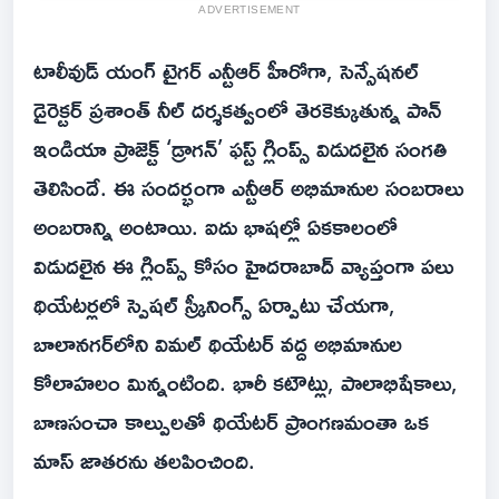
ADVERTISEMENT
టాలీవుడ్ యంగ్ టైగర్ ఎన్టీఆర్ హీరోగా, సెన్సేషనల్
డైరెక్టర్ ప్రశాంత్ నీల్ దర్శకత్వంలో తెరకెక్కుతున్న పాన్
ఇండియా ప్రాజెక్ట్ ‘డ్రాగన్’ ఫస్ట్ గ్లింప్స్ విడుదలైన సంగతి
తెలిసిందే. ఈ సందర్భంగా ఎన్టీఆర్ అభిమానుల సంబరాలు
అంబరాన్ని అంటాయి. ఐదు భాషల్లో ఏకకాలంలో
విడుదలైన ఈ గ్లింప్స్ కోసం హైదరాబాద్ వ్యాప్తంగా పలు
థియేటర్లలో స్పెషల్ స్క్రీనింగ్స్ ఏర్పాటు చేయగా,
బాలానగర్‌లోని విమల్ థియేటర్ వద్ద అభిమానుల
కోలాహలం మిన్నంటింది. భారీ కటౌట్లు, పాలాభిషేకాలు,
బాణసంచా కాల్పులతో థియేటర్ ప్రాంగణమంతా ఒక
మాస్ జాతరను తలపించింది.