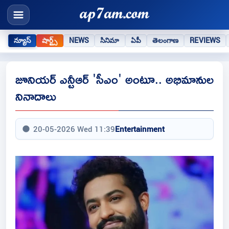
న్యూస్
షార్ట్స్
NEWS
సినిమా
ఏపీ
తెలంగాణ
REVIEWS
జూనియర్ ఎన్టీఆర్ 'సీఎం' అంటూ.. అభిమానుల
నినాదాలు
20-05-2026 Wed 11:39
Entertainment