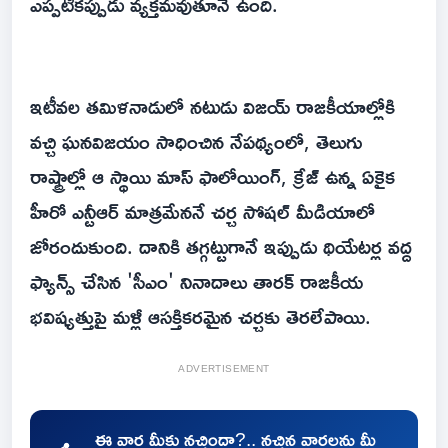
ఎప్పటికప్పుడు వ్యక్తమవుతూనే ఉంది.
ఇటీవల తమిళనాడులో నటుడు విజయ్ రాజకీయాల్లోకి
వచ్చి ఘనవిజయం సాధించిన నేపథ్యంలో, తెలుగు
రాష్ట్రాల్లో ఆ స్థాయి మాస్ ఫాలోయింగ్, క్రేజ్ ఉన్న ఏకైక
హీరో ఎన్టీఆర్ మాత్రమేననే చర్చ సోషల్ మీడియాలో
జోరందుకుంది. దానికి తగ్గట్టుగానే ఇప్పుడు థియేటర్ల వద్ద
ఫ్యాన్స్ చేసిన 'సీఎం' నినాదాలు తారక్ రాజకీయ
భవిష్యత్తుపై మళ్లీ ఆసక్తికరమైన చర్చకు తెరలేపాయి.
ADVERTISEMENT
ఈ వార్త మీకు నచ్చిందా?.. నచ్చిన వార్తలను మీ