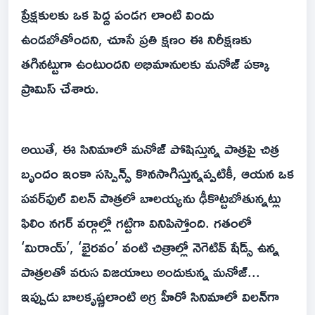
ప్రేక్షకులకు ఒక పెద్ద పండగ లాంటి విందు
ఉండబోతోందని, చూసే ప్రతి క్షణం ఈ నిరీక్షణకు
తగినట్టుగా ఉంటుందని అభిమానులకు మనోజ్ పక్కా
ప్రామిస్ చేశారు.
అయితే, ఈ సినిమాలో మనోజ్ పోషిస్తున్న పాత్రపై చిత్ర
బృందం ఇంకా సస్పెన్స్ కొనసాగిస్తున్నప్పటికీ, ఆయన ఒక
పవర్‌ఫుల్ విలన్ పాత్రలో బాలయ్యను ఢీకొట్టబోతున్నట్లు
ఫిలిం నగర్ వర్గాల్లో గట్టిగా వినిపిస్తోంది. గతంలో
‘మిరాయ్’, ‘భైరవం’ వంటి చిత్రాల్లో నెగెటివ్ షేడ్స్ ఉన్న
పాత్రలతో వరుస విజయాలు అందుకున్న మనోజ్...
ఇప్పుడు బాలకృష్ణలాంటి అగ్ర హీరో సినిమాలో విలన్‌గా