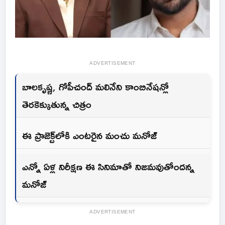
ADVERTISEMENT
బాలకృష్ణ, గోపీచంద్ మలినేని కాంబినేషన్లో
తెరకెక్కుతున్న చిత్రం
ఈ ప్రాజెక్ట్‌లోకి ఎంటరైన మంచు మనోజ్
ఎన్నో ఏళ్ల నిరీక్షణ ఈ సినిమాతో నిజమవుతోందన్న
మనోజ్
ADVERTISEMENT