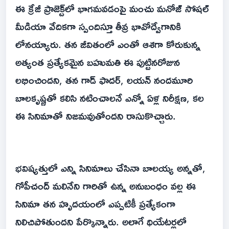
ఈ క్రేజీ ప్రాజెక్ట్‌లో భాగమవడంపై మంచు మనోజ్ సోషల్
మీడియా వేదికగా స్పందిస్తూ తీవ్ర భావోద్వేగానికి
లోనయ్యారు. తన జీవితంలో ఎంతో ఆశగా కోరుకున్న
అత్యంత ప్రత్యేకమైన బహుమతి ఈ పుట్టినరోజున
లభించిందని, తన గాడ్ ఫాదర్, లయన్ నందమూరి
బాలకృష్ణతో కలిసి నటించాలనే ఎన్నో ఏళ్ల నిరీక్షణ, కల
ఈ సినిమాతో నిజమవుతోందని రాసుకొచ్చారు.
భవిష్యత్తులో ఎన్ని సినిమాలు చేసినా బాలయ్య అన్నతో,
గోపీచంద్ మలినేని గారితో ఉన్న అనుబంధం వల్ల ఈ
సినిమా తన హృదయంలో ఎప్పటికీ ప్రత్యేకంగా
నిలిచిపోతుందని పేర్కొన్నారు. అలాగే థియేటర్లలో