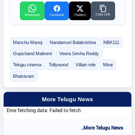
Copy Link
WhatsApp
Facebook
(Twitter)
Manchu Manoj
Nandamuri Balakrishna
NBK111
Gopichand Malineni
Veera Simha Reddy
Telugu cinema
Tollywood
Villain role
Mirai
Bhairavam
More Telugu News
Error fetching data: Failed to fetch
..More Telugu News