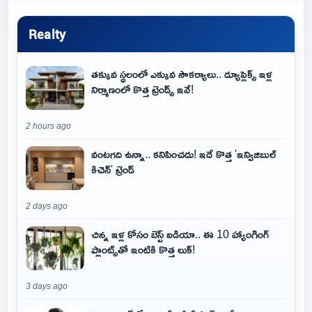
Realty
తక్కువ స్థలంలో ఎక్కువ సౌకర్యాలు.. డ్యూప్లెక్స్ ఇళ్ల
నిర్మాణంలో కొత్త ట్రెండ్స్ ఇవే!
2 hours ago
వంటగది ఉన్నా.. కనిపించదు! ఇదే కొత్త 'ఇన్విజిబుల్
కిచెన్' ట్రెండ్
2 days ago
చిన్న ఇళ్ల కోసం బెస్ట్ ఐడియా.. ఈ 10 హ్యాంగింగ్
ప్లాంట్స్‌తో ఇంటికి కొత్త లుక్!
3 days ago