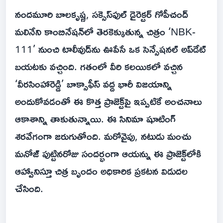
నందమూరి బాలకృష్ణ, సక్సెస్‌ఫుల్ డైరెక్టర్ గోపీచంద్
మలినేని కాంబినేషన్‌లో తెరకెక్కుతున్న చిత్రం ‘NBK-
111’ నుంచి టాలీవుడ్‌ను ఊపేసే ఒక సెన్సేషనల్ అప్‌డేట్
బయటకు వచ్చింది. గతంలో వీరి కలయికలో వచ్చిన
‘వీరసింహారెడ్డి’ బాక్సాఫీస్ వద్ద భారీ విజయాన్ని
అందుకోవడంతో ఈ కొత్త ప్రాజెక్ట్‌పై ఇప్పటికే అంచనాలు
ఆకాశాన్ని తాకుతున్నాయి. ఈ సినిమా షూటింగ్
శరవేగంగా జరుగుతోంది. మరోవైపు, నటుడు మంచు
మనోజ్ పుట్టినరోజు సందర్భంగా ఆయన్ను ఈ ప్రాజెక్ట్‌లోకి
ఆహ్వానిస్తూ చిత్ర బృందం అధికారిక ప్రకటన విడుదల
చేసింది.