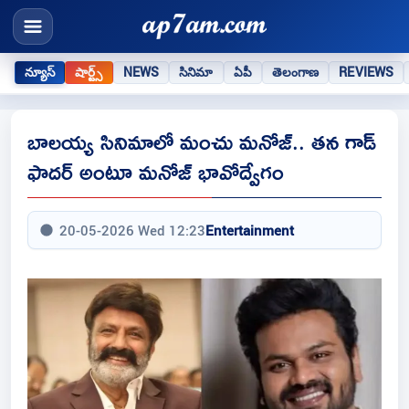
న్యూస్
షార్ట్స్
NEWS
సినిమా
ఏపీ
తెలంగాణ
REVIEWS
బాలయ్య సినిమాలో మంచు మనోజ్.. తన గాడ్
ఫాదర్ అంటూ మనోజ్ భావోద్వేగం
20-05-2026 Wed 12:23
Entertainment