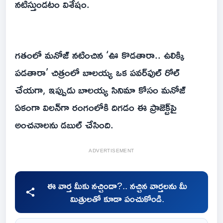
నటిస్తుండటం విశేషం.
గతంలో మనోజ్ నటించిన ‘ఊ కొడతారా.. ఉలిక్కి
పడతారా’ చిత్రంలో బాలయ్య ఒక పవర్‌ఫుల్ రోల్
చేయగా, ఇప్పుడు బాలయ్య సినిమా కోసం మనోజ్
ఏకంగా విలన్‌గా రంగంలోకి దిగడం ఈ ప్రాజెక్ట్‌పై
అంచనాలను డబుల్ చేసింది.
ADVERTISEMENT
ఈ వార్త మీకు నచ్చిందా?.. నచ్చిన వార్తలను మీ
మిత్రులతో కూడా పంచుకోండి.