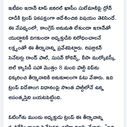
ఇటీవల ఇరాన్ టాప్ జనరల్ ఖాసీం సులేమానీపై డ్రోన్
దాడికి ట్రంప్ ఏకపక్షంగా ఆదేశించిన విషయం తెలిసిందే.
ఈ నేపథ్యంలో, కాంగ్రెస్ అనుమతి లేకుండా ఇరాన్‌తో
యుద్ధానికి దిగకుండా అధ్యక్షుడిని నిరోధించాలనే
లక్ష్యంతో ఈ తీర్మానాన్ని ప్రవేశపెట్టారు. రిపబ్లికన్
సెనేటర్లు రాండ్ పాల్, సుసన్ కోలిన్స్, లీసా ముర్కోవస్కీ,
బిల్ క్యాసిడీ సహా మొత్తం 8 మంది పార్టీ విప్‌ను
ధిక్కరించి తీర్మానానికి అనుకూలంగా ఓటు వేశారు. ఇది
ట్రంప్ విదేశాంగ విధానంపై సొంత పార్టీలోనే ఉన్న
అసంతృప్తిని బయటపెట్టింది.
ఓటింగ్‌కు ముందు అధ్యక్షుడు ట్రంప్ ఈ తీర్మానాన్ని
వ్యతిరేకించాలని సెనేటర్లకు గట్టిగా విజ్ఞప్తి చేశారు. "ఇది