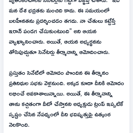
మన దేశ భద్రతకు మంచిది కాదు. ఈ సమయంలో
బలహీనతను ప్రదర్శించడం తగదు. నా చేతులు కట్టేస్తే
ఇరాన్ పండగ చేసుకుంటుంది" అని ఆయన
వ్యాఖ్యానించారు. అయితే, ఆయన అభ్యర్థనను
తోసిపుచ్చుతూ సెనేటర్లు తీర్మానాన్ని ఆమోదించారు.
ప్రస్తుతం సెనేట్‌లో ఆమోదం పొందిన ఈ తీర్మానం
ప్రతినిధుల సభకు వెళ్లనుంది. అక్కడ కూడా దీనికి ఆమోదం
లభించే అవకాశాలున్నాయి. అయితే, ఈ తీర్మానాన్ని
తాను కచ్చితంగా వీటో చేస్తానని అధ్యక్షుడు ట్రంప్ ఇప్పటికే
స్పష్టం చేసిన నేపథ్యంలో దీని భవిష్యత్తుపై ఉత్కంఠ
నెలకొంది.