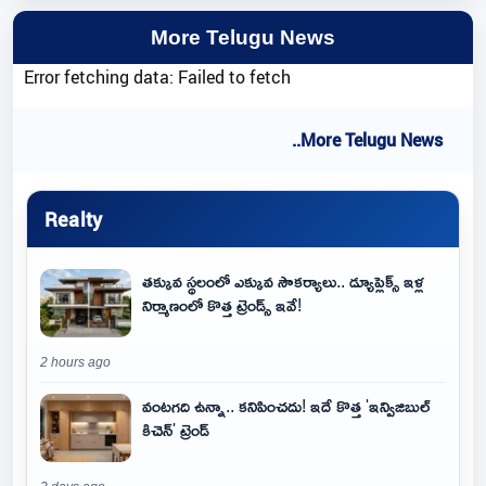
More Telugu News
Error fetching data: Failed to fetch
..More Telugu News
Realty
తక్కువ స్థలంలో ఎక్కువ సౌకర్యాలు.. డ్యూప్లెక్స్ ఇళ్ల
నిర్మాణంలో కొత్త ట్రెండ్స్ ఇవే!
2 hours ago
వంటగది ఉన్నా.. కనిపించదు! ఇదే కొత్త 'ఇన్విజిబుల్
కిచెన్' ట్రెండ్