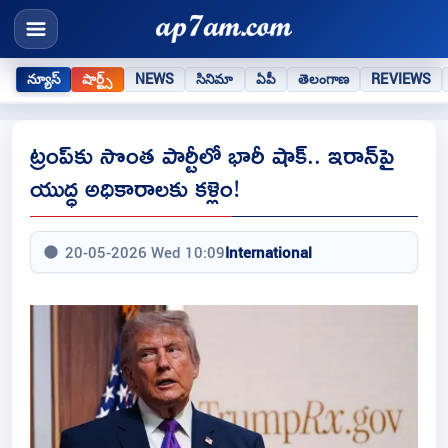
న్యూస్
షార్ట్స్
NEWS
సినిమా
ఏపీ
తెలంగాణ
REVIEWS
ట్రంప్‌కు సొంత పార్టీలో భారీ షాక్.. ఇరాన్‌పై
యుద్ధ అధికారాలకు కళ్లెం!
20-05-2026 Wed 10:09
International