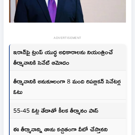
ADVERTISEMENT
ఇరాన్‌పై ట్రంప్ యుద్ధ అధికారాలను నియంత్రించే
తీర్మానానికి సెనేట్ ఆమోదం
తీర్మానానికి అనుకూలంగా 8 మంది రిపబ్లికన్ సెనేటర్ల
ఓటు
55-45 ఓట్ల తేడాతో కీలక తీర్మానం పాస్
ఈ తీర్మానాన్ని తాను కచ్చితంగా వీటో చేస్తానని