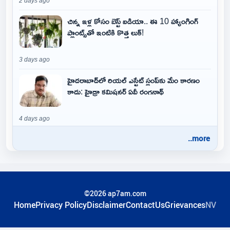
2 days ago
చిన్న ఇళ్ల కోసం బెస్ట్ ఐడియా.. ఈ 10 హ్యాంగింగ్
ప్లాంట్స్‌తో ఇంటికి కొత్త లుక్!
3 days ago
హైదరాబాద్‌లో రియల్ ఎస్టేట్ స్లంప్‌కు మేం కారణం
కాదు: హైడ్రా కమిషనర్ ఏవీ రంగనాథ్
4 days ago
..more
©2026 ap7am.com
Home
Privacy Policy
Disclaimer
ContactUs
Grievances
NV