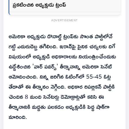
ప్రకటించిన అధ్యక్షుడు ట్రంప్
ADVERTISEMENT
అమెరికా అధ్యక్షుడు డొనాల్డ్ ట్రంప్‌కు సొంత పార్టీలోనే
గట్టి ఎదురుదెబ్బ తగిలింది. ఇరాన్‌పై సైనిక చర్యలకు దిగే
విషయంలో అధ్యక్షుడి అధికారాలను నియంత్రించేందుకు
ఉద్దేశించిన 'వార్ పవర్స్' తీర్మానాన్ని అమెరికా సెనేట్
ఆమోదించింది. నిన్న జరిగిన ఓటింగ్‌లో 55-45 ఓట్ల
తేడాతో ఈ తీర్మానం నెగ్గింది. అధికార రిపబ్లికన్ పార్టీకి
చెందిన 8 మంది సెనేటర్లు డెమోక్రాట్లతో కలిసి ఈ
తీర్మానానికి మద్దతు పలకడం అధ్యక్షుడికి పెద్ద షాక్‌గా
మారింది.