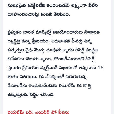
సులభమైన కనెక్టివిటీని అందించడమే లక్ష్యంగా వీటిని
రూపొందించినట్లు కంపెనీ తెలిపింది.
ప్రస్తుతం భారత మార్కెట్లో వినియోగదారులు సాధారణ
గ్యాడ్జెట్ల కన్నా ప్రీమియం, అధునాతన ఫీచర్లు ఉన్న
ఉత్పత్తుల వైపు మొగ్గు చూపుతున్నారని రీసెర్చ్ సంస్థల
నివేదికలు చెబుతున్నాయి. కౌంటర్‌పాయింట్ రీసెర్చ్
ప్రకారం ప్రీమియం స్మార్ట్‌వాచ్ విభాగంలో అమ్మకాలు 16
శాతం పెరిగాయి. ఈ నేపథ్యంలో పెరుగుతున్న
డిమాండ్‌ను అందుకునేందుకు రియల్‌మీ ఈ కొత్త
ఉత్పత్తులను సిద్ధం చేసింది.
రియల్‌మీ బడ్స్ ఎయిర్8 ప్రో ఫీచర్లు