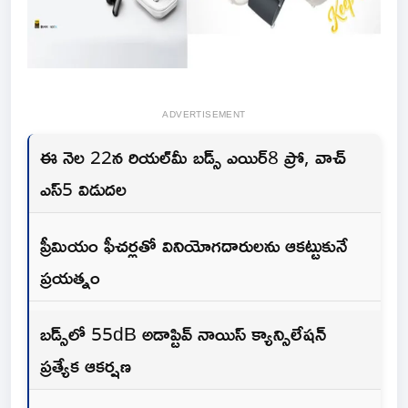
ADVERTISEMENT
ఈ నెల‌ 22న రియల్‌మీ బడ్స్ ఎయిర్8 ప్రో, వాచ్
ఎస్5 విడుదల
ప్రీమియం ఫీచర్లతో వినియోగదారులను ఆకట్టుకునే
ప్రయత్నం
బడ్స్‌లో 55dB అడాప్టివ్ నాయిస్ క్యాన్సిలేషన్
ప్రత్యేక ఆకర్షణ