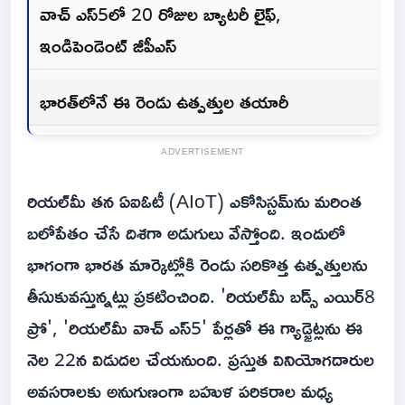
వాచ్ ఎస్5లో 20 రోజుల బ్యాటరీ లైఫ్,
ఇండిపెండెంట్ జీపీఎస్
భారత్‌లోనే ఈ రెండు ఉత్పత్తుల తయారీ
ADVERTISEMENT
రియల్‌మీ తన ఏఐఓటీ (AIoT) ఎకోసిస్టమ్‌ను మరింత
బలోపేతం చేసే దిశగా అడుగులు వేస్తోంది. ఇందులో
భాగంగా భారత మార్కెట్లోకి రెండు సరికొత్త ఉత్పత్తులను
తీసుకువస్తున్నట్లు ప్రకటించింది. 'రియల్‌మీ బడ్స్ ఎయిర్8
ప్రో', 'రియల్‌మీ వాచ్ ఎస్5' పేర్లతో ఈ గ్యాడ్జెట్లను ఈ
నెల‌ 22న విడుదల చేయనుంది. ప్ర‌స్తుత వినియోగదారుల
అవసరాలకు అనుగుణంగా బహుళ పరికరాల మధ్య