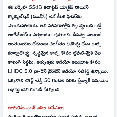
ఈ బడ్స్‌లో 55dB అడాప్టివ్ యాక్టివ్ నాయిస్
క్యాన్సిలేషన్ (ఏఎన్‌సీ) అనే కీలక ఫీచర్‌ను
పొందుపరిచారు. ఇది పరిసరాల్లోని శబ్ద స్థాయిని బట్టి
ఆటోమేటిక్‌గా సర్దుబాటు అవుతుంది. దీనివల్ల ఎలాంటి
అంతరాయం లేకుండా సంగీతం వినొచ్చు లేదా కాల్స్
మాట్లాడొచ్చు. స్పష్టమైన కాల్స్ కోసం ట్రిపుల్-మైక్ ఏఐ
కాలింగ్ సిస్టమ్, అత్యుత్తమ ఆడియో అనుభూతి కోసం
LHDC 5.0 హై-రెస్ వైర్‌లెస్ ఆడియో సపోర్ట్ ఉన్నాయి.
ఒక్కసారి ఛార్జ్ చేస్తే 50 గంటల వరకు ప్లేబ్యాక్ సమయం
లభిస్తుందని కంపెనీ పేర్కొంది.
రియల్‌మీ వాచ్ ఎస్5 విశేషాలు
స్మార్ట్‌వాచ్ వినియోగదారుల ప్రధాన సమస్య అయిన