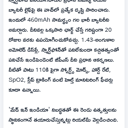
బ్యాటరీ లైఫ్‌పై ఈ వాచ్‌లో ప్రత్యేక దృష్టి సారించారు.
ఇందులో 460mAh సామర్థ్యం గల భారీ బ్యాటరీని
అమర్చారు. దీనివల్ల ఒక్కసారి ఛార్జ్ చేస్తే గరిష్టంగా 20
రోజుల వరకు ఉపయోగించుకోవచ్చు. 1.43-అంగుళాల
అమోలెడ్ డిస్‌ప్లే, స్మార్ట్‌ఫోన్‌తో పనిలేకుండా కచ్చితత్వంతో
పనిచేసే ఇండిపెండెంట్ జీపీఎస్ దీని ప్రధాన ఆకర్షణలు.
వీటితో పాటు 110కి పైగా స్పోర్ట్స్ మోడ్స్, హార్ట్ రేట్,
SpO2, స్లీప్ ట్రాకింగ్ వంటి హెల్త్ మానిటరింగ్ ఫీచర్లు
కూడా ఉన్నాయి.
'మేడ్ ఇన్ ఇండియా' నిబద్ధతతో ఈ రెండు ఉత్పత్తులను
స్థానికంగానే తయారుచేస్తున్నట్లు రియల్‌మీ వెల్లడించింది.