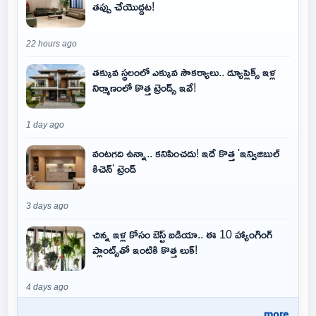
తప్పు చేయొద్దట!
22 hours ago
తక్కువ స్థలంలో ఎక్కువ సౌకర్యాలు.. డ్యూప్లెక్స్ ఇళ్ల
నిర్మాణంలో కొత్త ట్రెండ్స్ ఇవే!
1 day ago
వంటగది ఉన్నా.. కనిపించదు! ఇదే కొత్త 'ఇన్విజిబుల్
కిచెన్' ట్రెండ్
3 days ago
చిన్న ఇళ్ల కోసం బెస్ట్ ఐడియా.. ఈ 10 హ్యాంగింగ్
ప్లాంట్స్‌తో ఇంటికి కొత్త లుక్!
4 days ago
..more