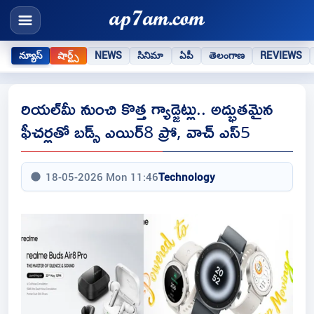
న్యూస్
షార్ట్స్
NEWS
సినిమా
ఏపీ
తెలంగాణ
REVIEWS
రియల్‌మీ నుంచి కొత్త గ్యాడ్జెట్లు.. అద్భుతమైన
ఫీచర్లతో బడ్స్ ఎయిర్8 ప్రో, వాచ్ ఎస్5
18-05-2026 Mon 11:46
Technology