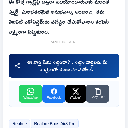
ఈ కొత్త గ్యాడ్జెట్ల ద్వారా వినియోగదారులకు మరింత
స్మార్ట్, సులభతరమైన అనుభవాన్ని అందించి, తమ
ఏఐఓటీ ఎకోసిస్టమ్‌ను పటిష్టం చేసుకోవాలని కంపెనీ
లక్ష్యంగా పెట్టుకుంది.
ADVERTISEMENT
ఈ వార్త మీకు నచ్చిందా?.. నచ్చిన వార్తలను మీ
మిత్రులతో కూడా పంచుకోండి.
Copy Link
WhatsApp
Facebook
(Twitter)
Realme
Realme Buds Air8 Pro