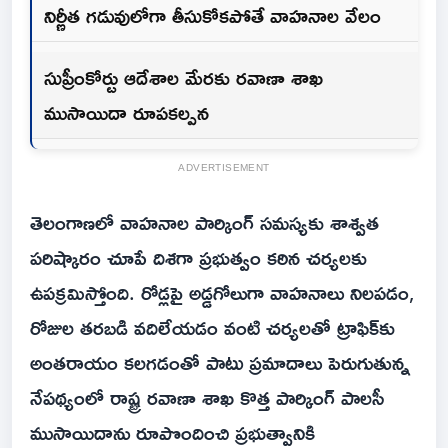
నిర్ణీత గడువులోగా తీసుకోకపోతే వాహనాల వేలం
సుప్రీంకోర్టు ఆదేశాల మేరకు రవాణా శాఖ
ముసాయిదా రూపకల్పన
ADVERTISEMENT
తెలంగాణలో వాహనాల పార్కింగ్ సమస్యకు శాశ్వత
పరిష్కారం చూపే దిశగా ప్రభుత్వం కఠిన చర్యలకు
ఉపక్రమిస్తోంది. రోడ్లపై అడ్డగోలుగా వాహనాలు నిలపడం,
రోజుల తరబడి వదిలేయడం వంటి చర్యలతో ట్రాఫిక్‌కు
అంతరాయం కలగడంతో పాటు ప్రమాదాలు పెరుగుతున్న
నేపథ్యంలో రాష్ట్ర రవాణా శాఖ కొత్త పార్కింగ్ పాలసీ
ముసాయిదాను రూపొందించి ప్రభుత్వానికి