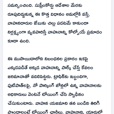
సమర్పించింది. సుప్రీంకోర్టు ఆదేశాల మేరకు
రూపుదిద్దుకున్న ఈ కొత్త విధానం అమల్లోకి వస్తే,
వాహనదారుల జేబుకు చిల్లు పడటమే కాకుండా
నిర్లక్ష్యంగా వ్యవహరిస్తే వాహనాన్ని కోల్పోయే ప్రమాదం
కూడా ఉంది.
ఈ ముసాయిదాలోని నిబంధనల ప్రకారం ఇకపై
ఎక్కడపడితే అక్కడ వాహనాన్ని పార్క్ చేస్తే కేవలం
జరిమానాతో వదిలిపెట్టరు. ట్రాఫిక్‌కు ఇబ్బందిగా,
ఫుట్‌పాత్‌లపై, నో పార్కింగ్ జోన్లలో ఉన్న వాహనాలను
అధికారులు వెంటనే టోయింగ్ చేసి స్వాధీనం
చేసుకుంటారు. వాహన యజమాని తన బండిని తిరిగి
పొందాలంటే టోయింగ్ ఛార్జీలు, వాహనాన్ని యార్డులో