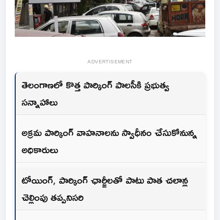
ADVERTISEMENT
తెలంగాణలో కొత్త పార్కింగ్ పాలసీకి ప్రభుత్వ
సన్నాహాలు
అక్రమ పార్కింగ్ వాహనాలను స్వాధీనం చేసుకోనున్న
అధికారులు
టోయింగ్, పార్కింగ్ ఛార్జీలతో పాటు పాత చలాన్ల
చెల్లింపు తప్పనిసరి