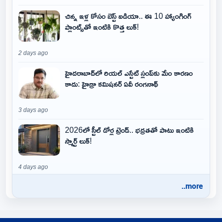
చిన్న ఇళ్ల కోసం బెస్ట్ ఐడియా.. ఈ 10 హ్యాంగింగ్
ప్లాంట్స్‌తో ఇంటికి కొత్త లుక్!
2 days ago
హైదరాబాద్‌లో రియల్ ఎస్టేట్ స్లంప్‌కు మేం కారణం
కాదు: హైడ్రా కమిషనర్ ఏవీ రంగనాథ్
3 days ago
2026లో స్టీల్ డోర్ల ట్రెండ్.. భద్రతతో పాటు ఇంటికి
స్మార్ట్ లుక్!
4 days ago
..more