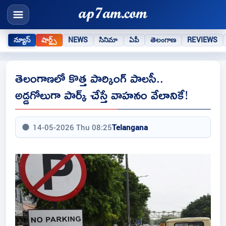
న్యూస్
షార్ట్స్
NEWS
సినిమా
ఏపీ
తెలంగాణ
REVIEWS
తెలంగాణలో కొత్త పార్కింగ్ పాలసీ..
అడ్డగోలుగా పార్క్ చేస్తే వాహనం వేలానికే!
14-05-2026 Thu 08:25
Telangana