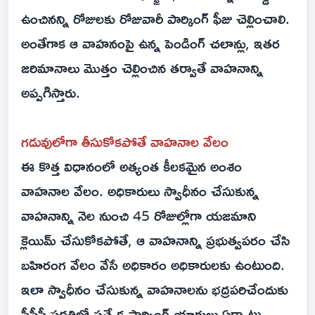
ఉంచినన్ని రోజులకు రోజువారీ పార్కింగ్ ఫీజు చెల్లించాలి.
అంతేగాక‌ ఆ వాహనంపై ఉన్న పెండింగ్ చలాన్లు, ఇతర
జరిమానాలు మొత్తం చెల్లించిన తర్వాతే వాహనాన్ని
అప్పగిస్తారు.
గడువులోగా తీసుకోకపోతే వాహనాల వేలం
ఈ కొత్త విధానంలో అత్యంత కీలకమైన అంశం
వాహనాల వేలం. అధికారులు స్వాధీనం చేసుకున్న
వాహనాన్ని నెల నుంచి 45 రోజుల్లోగా యజమాని
క్లెయిమ్ చేసుకోకపోతే, ఆ వాహనాన్ని ప్రభుత్వపరం చేసి
బహిరంగ వేలం వేసే అధికారం అధికారులకు ఉంటుంది.
ఇలా స్వాధీనం చేసుకున్న వాహనాలను భద్రపరిచేందుకు
పీపీపీ పద్ధతిలో ప్రత్యేక పార్కింగ్ యార్డులు ఏర్పాటు