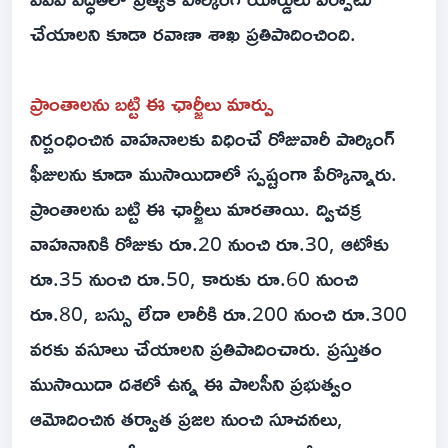
చేయాలని కూడా రవాణా శాఖ ప్రతిపాదించింది.
ప్రాంతాలను బట్టి ఈ ఛార్జీలు మార్పు
నిర్బంధించిన వాహనాలకు విధించే రోజువారీ పార్కింగ్
ఫీజులను కూడా ముసాయిదాలో స్పష్టంగా పేర్కొన్నారు.
ప్రాంతాలను బట్టి ఈ ఛార్జీలు మారతాయి. ద్విచక్ర
వాహనానికి రోజుకు రూ.20 నుంచి రూ.30, ఆటోకు
రూ.35 నుంచి రూ.50, కారుకు రూ.60 నుంచి
రూ.80, బస్సు లేదా లారీకి రూ.200 నుంచి రూ.300
వరకు వసూలు చేయాలని ప్రతిపాదించారు. ప్రస్తుతం
ముసాయిదా దశలో ఉన్న ఈ పాలసీని ప్రభుత్వం
ఆమోదించిన తర్వాత ప్రజల నుంచి సూచనలు,