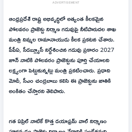
ADVERTISEMENT
ఆంధ్రప్రదేశ్ రాష్ట్ర అభివృద్ధిలో అత్యంత కీలకమైన
పోలవరం ప్రాజెక్టు నిర్మాణ గడువుపై నీటిపారుదల శాఖ
మంత్రి నిమ్మల రామానాయుడు కీలక ప్రకటన చేశారు.
పీపీఏ, సీడబ్ల్యూసీ నిర్దేశించిన గడువు ప్రకారం 2027
జూన్ నాటికి పోలవరం ప్రాజెక్టును పూర్తి చేయాలని
లక్ష్యంగా పెట్టుకున్నట్లు మంత్రి ప్రకటించారు. ప్రధాని
మోదీ, సీఎం చంద్రబాబు కలిసి ఈ ప్రాజెక్టును జాతికి
అంకితం చేస్తారని తెలిపారు.
గత ఏప్రిల్ నాటికే కొత్త డయాఫ్రమ్ వాల్ నిర్మాణం
పూర్తవ్వడం ప్రాజెక్టు నిర్మాణం వేగానికి సంకేతమని