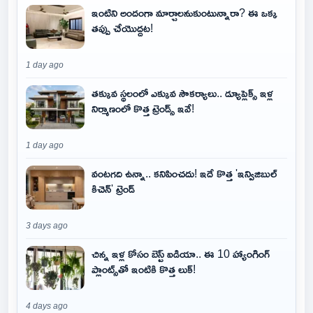
ఇంటిని అందంగా మార్చాలనుకుంటున్నారా? ఈ ఒక్క
తప్పు చేయొద్దట!
1 day ago
తక్కువ స్థలంలో ఎక్కువ సౌకర్యాలు.. డ్యూప్లెక్స్ ఇళ్ల
నిర్మాణంలో కొత్త ట్రెండ్స్ ఇవే!
1 day ago
వంటగది ఉన్నా.. కనిపించదు! ఇదే కొత్త 'ఇన్విజిబుల్
కిచెన్' ట్రెండ్
3 days ago
చిన్న ఇళ్ల కోసం బెస్ట్ ఐడియా.. ఈ 10 హ్యాంగింగ్
ప్లాంట్స్‌తో ఇంటికి కొత్త లుక్!
4 days ago