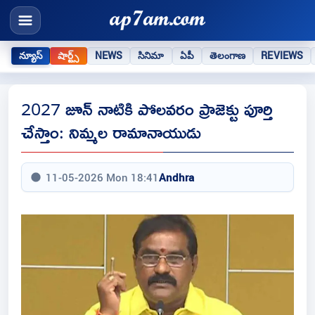
న్యూస్
షార్ట్స్
NEWS
సినిమా
ఏపీ
తెలంగాణ
REVIEWS
2027 జూన్ నాటికి పోలవరం ప్రాజెక్టు పూర్తి
చేస్తాం: నిమ్మల రామానాయుడు
11-05-2026 Mon 18:41
Andhra