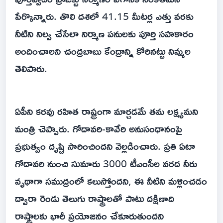
పేర్కొన్నారు. తొలి దశలో 41.15 మీటర్ల ఎత్తు వరకు
నీటిని నిల్వ చేసేలా నిర్మాణ పనులకు పూర్తి సహకారం
అందించాలని చంద్రబాబు కేంద్రాన్ని కోరినట్టు నిమ్మల
తెలిపారు.
ఏపీని కరవు రహిత రాష్ట్రంగా మార్చడమే తమ లక్ష్యమని
మంత్రి చెప్పారు. గోదావరి-కావేరి అనుసంధానంపై
ప్రభుత్వం దృష్టి సారించిందని వెల్లడించారు. ప్రతి ఏటా
గోదావరి నుంచి సుమారు 3000 టీఎంసీల వరద నీరు
వృథాగా సముద్రంలో కలుస్తోందని, ఈ నీటిని మళ్లించడం
ద్వారా రెండు తెలుగు రాష్ట్రాలతో పాటు దక్షిణాది
రాష్ట్రాలకు భారీ ప్రయోజనం చేకూరుతుందని