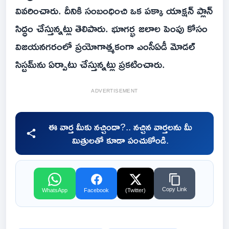
వివరించారు. దీనికి సంబంధించి ఒక పక్కా యాక్షన్ ప్లాన్
సిద్ధం చేస్తున్నట్లు తెలిపారు. భూగర్భ జలాల పెంపు కోసం
విజయనగరంలో ప్రయోగాత్మకంగా ఎంసీఏడీ మోడల్
సిస్టమ్‌ను ఏర్పాటు చేస్తున్నట్లు ప్రకటించారు.
ADVERTISEMENT
ఈ వార్త మీకు నచ్చిందా?.. నచ్చిన వార్తలను మీ
మిత్రులతో కూడా పంచుకోండి.
Copy Link
WhatsApp
Facebook
(Twitter)