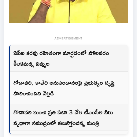
ADVERTISEMENT
ఏపీని కరవు రహితంగా మార్చడంలో పోలవరం
కీలకమన్న నిమ్మల
గోదావరి, కావేరి అనుసంధానంపై ప్రభుత్వం దృష్టి
సారించిందని వెల్లడి
గోదావరి నుంచి ప్రతి ఏటా 3 వేల టీఎంసీల నీరు
వృథాగా సముద్రంలో కలుస్తోందన్న మంత్రి