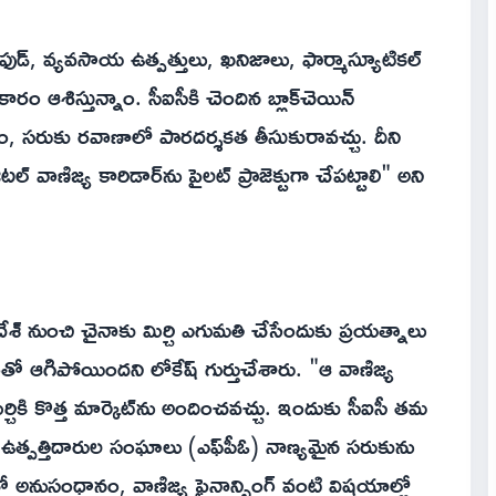
ఫుడ్, వ్యవసాయ ఉత్పత్తులు, ఖనిజాలు, ఫార్మాస్యూటికల్
 ఆశిస్తున్నాం. సీఐసీకి చెందిన బ్లాక్‌చెయిన్
ం, సరుకు రవాణాలో పారదర్శకత తీసుకురావచ్చు. దీని
 వాణిజ్య కారిడార్‌ను పైలట్ ప్రాజెక్టుగా చేపట్టాలి" అని
దేశ్ నుంచి చైనాకు మిర్చి ఎగుమతి చేసేందుకు ప్రయత్నాలు
 ఆగిపోయిందని లోకేష్ గుర్తుచేశారు. "ఆ వాణిజ్య
్చికి కొత్త మార్కెట్‌ను అందించవచ్చు. ఇందుకు సీఐసీ తమ
తు ఉత్పత్తిదారుల సంఘాలు (ఎఫ్‌పీఓ) నాణ్యమైన సరుకును
తో అనుసంధానం, వాణిజ్య ఫైనాన్సింగ్ వంటి విషయాల్లో