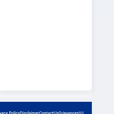
vacy Policy
Disclaimer
ContactUs
Grievances
NV