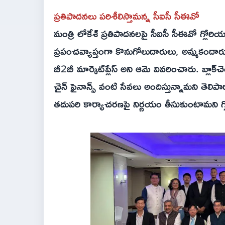
ప్రతిపాదనలు పరిశీలిస్తామన్న సీఐసీ సీఈవో
మంత్రి లోకేశ్‌ ప్రతిపాదనలపై సీఐసీ సీఈవో గ్
ప్రపంచవ్యాప్తంగా కొనుగోలుదారులు, అమ్మకందారులు
బీ2బీ మార్కెట్‌ప్లేస్ అని ఆమె వివరించారు. బ్లాక్‌చెయ
చైన్ ఫైనాన్స్ వంటి సేవలు అందిస్తున్నామని తెలిపార
తదుపరి కార్యాచరణపై నిర్ణయం తీసుకుంటామని గ్