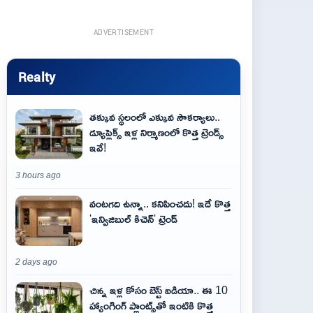
ADVERTISEMENT
Realty
తక్కువ స్థలంలో ఎక్కువ సౌకర్యాలు..
డ్యూప్లెక్స్ ఇళ్ల నిర్మాణంలో కొత్త ట్రెండ్స్
ఇవే!
3 hours ago
వంటగది ఉన్నా.. కనిపించదు! ఇదే కొత్త
'ఇన్విజిబుల్ కిచెన్' ట్రెండ్
2 days ago
చిన్న ఇళ్ల కోసం బెస్ట్ ఐడియా.. ఈ 10
హ్యాంగింగ్ ప్లాంట్స్‌తో ఇంటికి కొత్త