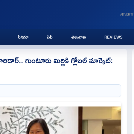
ADVERT
సినిమా
ఏపీ
తెలంగాణ
REVIEWS
ిడార్.. గుంటూరు మిర్చికి గ్లోబల్ మార్కెట్: