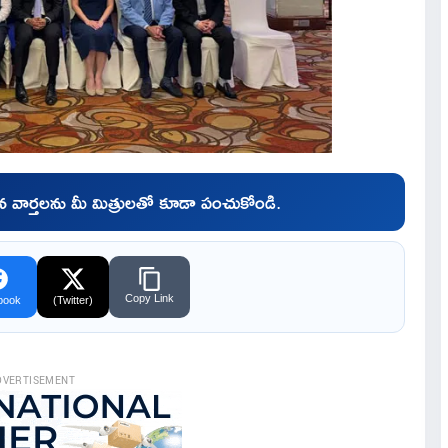
చిన వార్తలను మీ మిత్రులతో కూడా పంచుకోండి.
Copy Link
book
(Twitter)
DVERTISEMENT