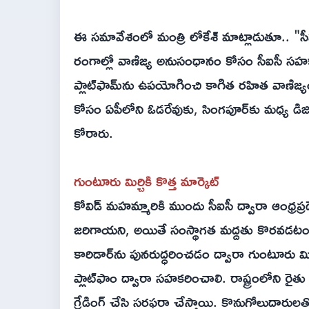
ఈ సమావేశంలో మంత్రి లోకేశ్‌ మాట్లాడుతూ.. "సీ
రంగాల్లో వాణిజ్య అనుసంధానం కోసం సీఐసీ సహకారం
ప్లాట్‌ఫామ్‌ను ఉపయోగించి కాగిత రహిత వాణిజ్య
కోసం ఏపీలోని ఓడరేవుకు, సింగపూర్‌కు మధ్య డిజిటల్
కోరారు.
గుంటూరు మిర్చికి కొత్త మార్కెట్
కోవిడ్ మహమ్మారికి ముందు సీఐసీ ద్వారా ఆంధ్రప్ర
జరిగాయని, అయితే సంస్థాగత మద్దతు కొరవడటంతో
కారిడార్‌ను పునరుద్ధరించడం ద్వారా గుంటూరు మిర
ప్లాట్‌ఫాం ద్వారా సహకరించాలి. రాష్ట్రంలోని రై
గ్రేడింగ్ చేసి సరఫరా చేస్తాయి. కొనుగోలుదారుల