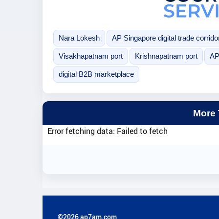
Nara Lokesh
AP Singapore digital trade corrido
Visakhapatnam port
Krishnapatnam port
AP
digital B2B marketplace
More
Error fetching data: Failed to fetch
©2026 ap7am.com