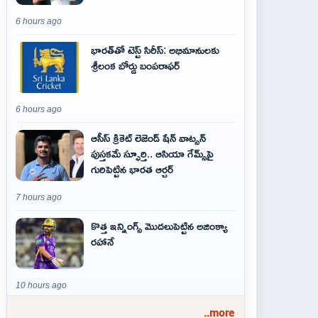
6 hours ago
భారత్‌తో టెస్ట్ సిరీస్: అభిమానులకు
శ్రీలంక బోర్డు బంపరాఫర్
6 hours ago
ఆసీస్ క్రికెట్ లెజెండ్ షేన్ వాట్సన్
పుస్తకమే స్ఫూర్తి.. ఆసియా గేమ్స్‌పై
గురిపెట్టిన భారత ఆర్చర్
7 hours ago
కొత్త ఇన్నింగ్స్ మొదలుపెట్టిన అజింక్యా
రహానే
10 hours ago
..more