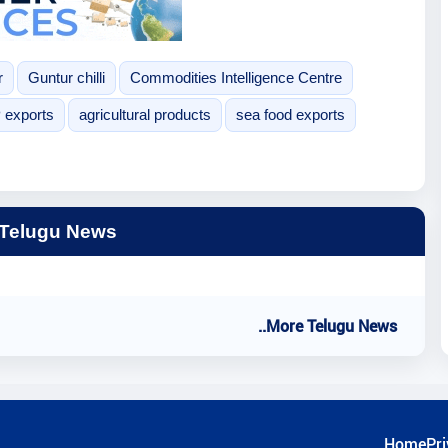
r
Guntur chilli
Commodities Intelligence Centre
 exports
agricultural products
sea food exports
 Telugu News
..More Telugu News
Home
Pri