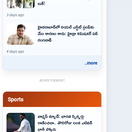
లుక్!
3 days ago
హైదరాబాద్‌లో రియల్ ఎస్టేట్ స్లంప్‌కు
మేం కారణం కాదు: హైడ్రా కమిషనర్ ఏవీ
రంగనాథ్
4 days ago
..more
ADVERTISEMENT
Sports
వార్మప్ మ్యాచ్: భారత స్పిన్నర్లు
రాణించినా.. తొలిరోజు లంక ఎలెవన్
భారీ స్కోరు