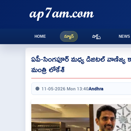
HOME
న్యూస్
షార్ట్స్
NEWS
ఏపీ-సింగపూర్ మధ్య డిజిటల్ వాణిజ్య కార
మంత్రి లోకేశ్‌
11-05-2026 Mon 13:40
Andhra