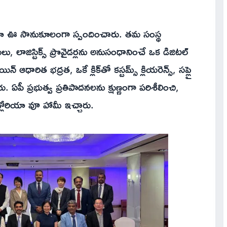
లోరియా ఊ సానుకూలంగా స్పందించారు. తమ సంస్థ
, లాజిస్టిక్స్ ప్రొవైడర్లను అనుసంధానించే ఒక డిజిటల్
ిన్ ఆధారిత భద్రత, ఒకే క్లిక్‌తో కస్టమ్స్ క్లియరెన్స్, సప్లై
ు. ఏపీ ప్రభుత్వ ప్రతిపాదనలను క్షుణ్ణంగా పరిశీలించి,
లోరియా వూ హామీ ఇచ్చారు.