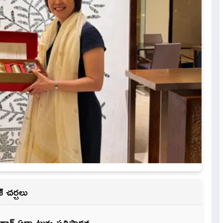
‌ చర్చలు
ిడార్ ఏర్పాటుకు ప్రతిపాదన