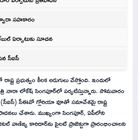
 ద్వారా సహకారం
‌టేబుల్ ఏర్పాటుకు సూచన
ిపిన సీఐసీ
తో రాష్ట్ర ప్రభుత్వం కీలక అడుగులు వేస్తోంది. ఇందులో
 మంత్రి నారా లోకేష్ సింగపూర్‌లో పర్యటిస్తున్నారు. సోమవారం
(సీఐసీ) సీఈవో గ్లోరియా వూతో సమావేశమై రాష్ట్ర
ిపాదనలు చేశారు. ముఖ్యంగా సింగపూర్, ఏపీలోని
ల్ వాణిజ్య కారిడార్‌ను పైలట్ ప్రాజెక్టుగా ప్రారంభించాలని