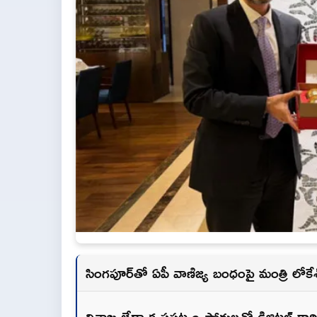
సింగపూర్‌తో ఏపీ వాణిజ్య బంధంపై మంత్రి లోకేశ్
విశాఖ లేదా కృష్ణపట్నం పోర్టులతో డిజిటల్ కార