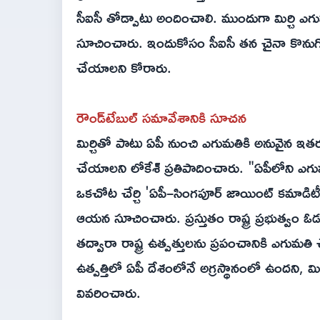
సీఐసీ తోడ్పాటు అందించాలి. ముందుగా మిర్చి ఎగుమతు
సూచించారు. ఇందుకోసం సీఐసీ తన చైనా కొనుగోలుద
చేయాలని కోరారు.
రౌండ్‌టేబుల్ సమావేశానికి సూచన
మిర్చితో పాటు ఏపీ నుంచి ఎగుమతికి అనువైన ఇతర
చేయాలని లోకేశ్‌ ప్రతిపాదించారు. "ఏపీలోని ఎగుమత
ఒకచోట చేర్చి 'ఏపీ–సింగపూర్ జాయింట్ కమాడిటీ ట్
ఆయన సూచించారు. ప్రస్తుతం రాష్ట్ర ప్రభుత్వం ఓడ
తద్వారా రాష్ట్ర ఉత్పత్తులను ప్రపంచానికి ఎగుమతి
ఉత్పత్తిలో ఏపీ దేశంలోనే అగ్రస్థానంలో ఉందని, 
వివరించారు.