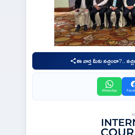
ఈ వార్త మీకు నచ్చిందా?.. నచ్
WhatsApp
Face
A