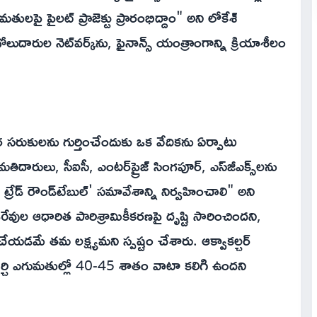
లపై పైలట్ ప్రాజెక్టు ప్రారంభిద్దాం" అని లోకేశ్‌
ారుల నెట్‌వర్క్‌ను, ఫైనాన్స్ యంత్రాంగాన్ని క్రియాశీలం
 సరుకులను గుర్తించేందుకు ఒక వేదికను ఏర్పాటు
ిదారులు, సీఐసీ, ఎంటర్‌ప్రైజ్ సింగపూర్, ఎస్‌జీఎక్స్‌లను
రేడ్ రౌండ్‌టేబుల్' సమావేశాన్ని నిర్వహించాలి" అని
రేవుల ఆధారిత పారిశ్రామికీకరణపై దృష్టి సారించిందని,
 చేయడమే తమ లక్ష్యమని స్పష్టం చేశారు. ఆక్వాకల్చర్
మిర్చి ఎగుమతుల్లో 40-45 శాతం వాటా కలిగి ఉందని