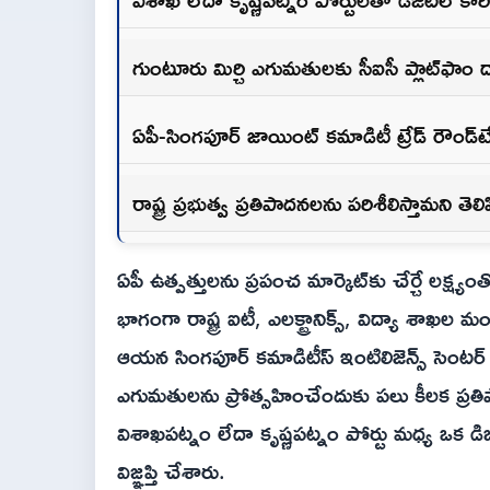
గుంటూరు మిర్చి ఎగుమతులకు సీఐసీ ప్లాట్‌ఫాం
ఏపీ-సింగపూర్ జాయింట్ కమాడిటీ ట్రేడ్ రౌండ్
రాష్ట్ర ప్రభుత్వ ప్రతిపాదనలను పరిశీలిస్తామని తెల
ఏపీ ఉత్పత్తులను ప్రపంచ మార్కెట్‌కు చేర్చే లక్ష్యం
భాగంగా రాష్ట్ర ఐటీ, ఎలక్ట్రానిక్స్, విద్యా శాఖల
ఆయన సింగపూర్ కమాడిటీస్ ఇంటిలిజెన్స్ సెంటర్ 
ఎగుమతులను ప్రోత్సహించేందుకు పలు కీలక ప్రత
విశాఖపట్నం లేదా కృష్ణపట్నం పోర్టు మధ్య ఒక డిజిట
విజ్ఞప్తి చేశారు.