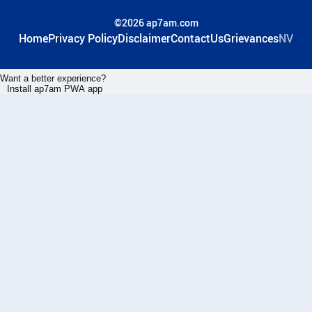
©2026 ap7am.com
Home
Privacy Policy
Disclaimer
ContactUs
Grievances
NV
Want a better experience?
Install ap7am PWA app