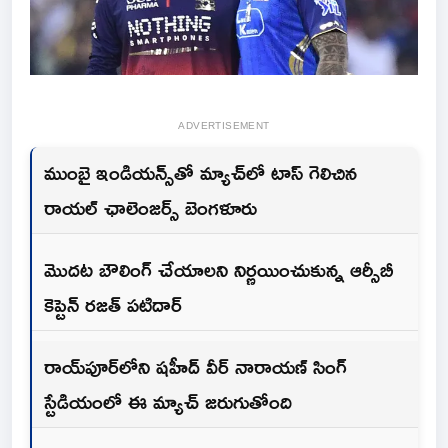
ADVERTISEMENT
ముంబై ఇండియన్స్‌తో మ్యాచ్‌లో టాస్ గెలిచిన
రాయల్ ఛాలెంజర్స్ బెంగళూరు
మొదట బౌలింగ్ చేయాలని నిర్ణయించుకున్న ఆర్సీబీ
కెప్టెన్ రజత్ పటిదార్
రాయ్‌పూర్‌లోని షహీద్ వీర్ నారాయణ్ సింగ్
స్టేడియంలో ఈ మ్యాచ్ జరుగుతోంది