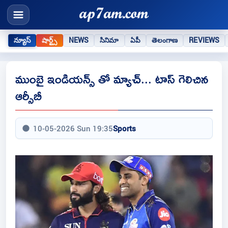
న్యూస్
షార్ట్స్
NEWS
సినిమా
ఏపీ
తెలంగాణ
REVIEWS
ముంబై ఇండియన్స్ తో మ్యాచ్... టాస్ గెలిచిన
ఆర్సీబీ
10-05-2026 Sun 19:35
Sports