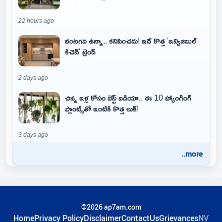
22 hours ago
వంటగది ఉన్నా.. కనిపించదు! ఇదే కొత్త 'ఇన్విజిబుల్
కిచెన్' ట్రెండ్
2 days ago
చిన్న ఇళ్ల కోసం బెస్ట్ ఐడియా.. ఈ 10 హ్యాంగింగ్
ప్లాంట్స్‌తో ఇంటికి కొత్త లుక్!
3 days ago
..more
©2026 ap7am.com
Home
Privacy Policy
Disclaimer
ContactUs
Grievances
NV