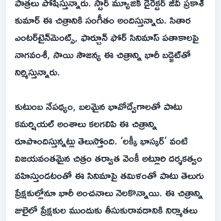
పాత్రలు పోషిస్తున్నారు. స్టార్ మ్యూజిక్ డైరెక్టర్ జీవీ ప్రకాశ్
కుమార్ ఈ చిత్రానికి సంగీతం అందిస్తున్నారు. సితార
ఎంటర్‌టైన్‌మెంట్స్, ఫార్చూన్ ఫోర్ సినిమాస్ పతాకాలపై
నాగవంశీ, సాయి సౌజన్య ఈ చిత్రాన్ని భారీ బడ్జెట్‌తో
నిర్మిస్తున్నారు.
కుటుంబ నేపథ్యం, బలమైన భావోద్వేగాలతో పాటు
కమర్షియల్ అంశాలు కలగలిపి ఈ చిత్రాన్ని
రూపొందిస్తున్నట్లు తెలుస్తోంది. ‘లక్కీ భాస్కర్’ వంటి
విజయవంతమైన చిత్రం తర్వాత వెంకీ అట్లూరి దర్శకత్వం
వహిస్తుండటంతో ఈ సినిమాపై తమిళంతో పాటు తెలుగు
ప్రేక్షకుల్లోనూ భారీ అంచనాలు నెలకొన్నాయి. ఈ చిత్రాన్ని
జులైలో ప్రేక్షకుల ముందుకు తీసుకురావడానికి నిర్మాతలు