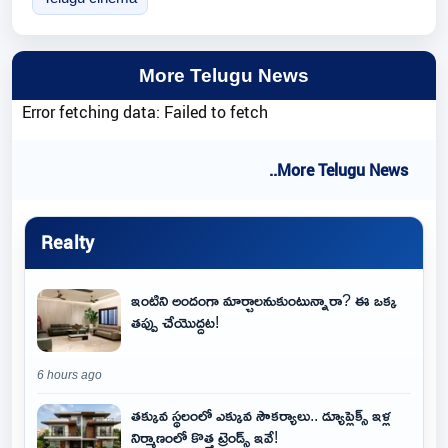
More Telugu News
Error fetching data: Failed to fetch
..More Telugu News
Realty
ఇంటిని అందంగా మార్చాలనుకుంటున్నారా? ఈ ఒక్క
తప్పు చేయొద్దట!
6 hours ago
తక్కువ స్థలంలో ఎక్కువ సౌకర్యాలు.. డ్యూప్లెక్స్ ఇళ్ల
నిర్మాణంలో కొత్త ట్రెండ్స్ ఇవే!