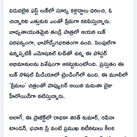
విడుదలైన ఫస్ట్ లుక్‌లో సూర్య కళ్లద్దాలు ధరించి, ఓ
చిన్నారిని ఎత్తుకుని ఎంతో ప్రేమగా కనిపిస్తున్నారు.
బాధ్యతాయుతమైన తండ్రి పాత్రలో ఆయన లుక్
పరిపక్వంగా, భావోద్వేగభరితంగా ఉంది. సింపుల్‌గా
ఉన్నప్పటికీ ఎమోషనల్ టచ్‌తో ఉన్న ఈ పోస్టర్
అభిమానులను విశేషంగా ఆకట్టుకుంటోంది. ప్రస్తుతం ఈ
లుక్ సోషల్ మీడియాలో ట్రెండింగ్‌లో ఉంది. ఈ మూవీలో
‘ప్రేమలు’ చిత్రంతో పాప్యులర్ అయిన మమితా బైజు
హీరోయిన్‌గా నటిస్తున్నారు.
అలాగే, ఈ ప్రాజెక్ట్‌లో రాధికా శరత్ కుమార్, రవీనా
టాండన్, భవాని స్రే వంటి ప్రముఖ నటీనటులు కీలక