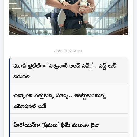
ADVERTISEMENT
మూవీ టైటిల్‌గా 'విశ్వనాథ్ అండ్ సన్స్'.. ఫస్ట్ లుక్
విడుదల
చిన్నారిని ఎత్తుకున్న సూర్య.. ఆకట్టుకుంటున్న
ఎమోషనల్ లుక్
హీరోయిన్‌గా ‘ప్రేమలు’ ఫేమ్ మమితా బైజు