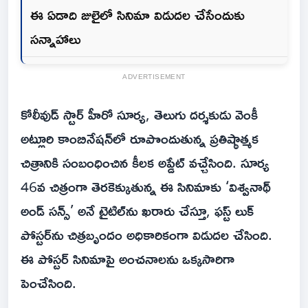
ఈ ఏడాది జులైలో సినిమా విడుదల చేసేందుకు
సన్నాహాలు
ADVERTISEMENT
కోలీవుడ్ స్టార్ హీరో సూర్య, తెలుగు దర్శకుడు వెంకీ
అట్లూరి కాంబినేషన్‌లో రూపొందుతున్న ప్రతిష్ఠాత్మక
చిత్రానికి సంబంధించిన కీలక అప్డేట్ వచ్చేసింది. సూర్య
46వ చిత్రంగా తెరకెక్కుతున్న ఈ సినిమాకు ‘విశ్వనాథ్
అండ్ సన్స్’ అనే టైటిల్‌ను ఖరారు చేస్తూ, ఫస్ట్ లుక్
పోస్టర్‌ను చిత్రబృందం అధికారికంగా విడుదల చేసింది.
ఈ పోస్టర్ సినిమాపై అంచనాలను ఒక్కసారిగా
పెంచేసింది.