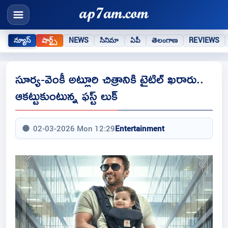
న్యూస్
షార్ట్స్
NEWS
సినిమా
ఏపీ
తెలంగాణ
REVIEWS
సూర్య-వెంకీ అట్లూరి చిత్రానికి టైటిల్ ఖరారు..
ఆకట్టుకుంటున్న ఫస్ట్ లుక్
02-03-2026 Mon 12:29
Entertainment