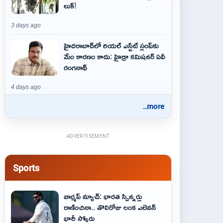
లుక్!
3 days ago
హైదరాబాద్‌లో రియల్ ఎస్టేట్ స్లంప్‌కు
మేం కారణం కాదు: హైడ్రా కమిషనర్ ఏవీ
రంగనాథ్
4 days ago
..more
ADVERTISEMENT
Sports
వార్మప్ మ్యాచ్: భారత స్పిన్నర్లు
రాణించినా.. తొలిరోజు లంక ఎలెవన్
భారీ స్కోరు