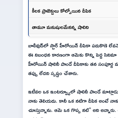
కీలక ప్రాజెక్టులు కోల్పోయిన దీపిక
తామూ మనుషులమేనన్న షాలిని
బాలీవుడ్‌లో స్టార్ హీరోయిన్ దీపికా పదుకొణె లే
ఈ నిబంధన కారణంగా ఆమెకు కొన్ని పెద్ద సినిమ
హీరోయిన్ షాలినీ పాండే దీపికాకు తన సంపూర్ణ మద
తప్పు లేదని స్పష్టం చేశారు.
ఇటీవల ఒక ఇంటర్వ్యూలో షాలినీ పాండే మాట్లాడు
నాకు తెలియదు. కానీ ఒక నటిగా దీపిక అంటే నాకు
చూస్తున్నాను. ఆమె ఒక గొప్ప నటి" అని అన్నారు