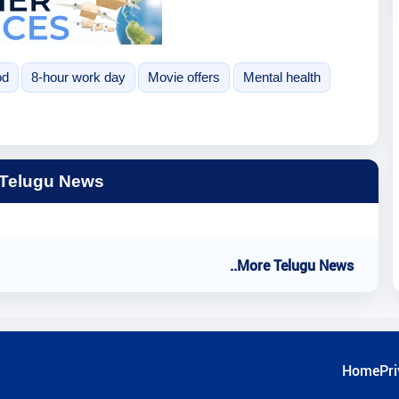
od
8-hour work day
Movie offers
Mental health
 Telugu News
..More Telugu News
Home
Pri