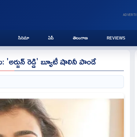
ADVERT
సినిమా
ఏపీ
తెలంగాణ
REVIEWS
'అర్జున్ రెడ్డి' బ్యూటీ షాలినీ పాండే