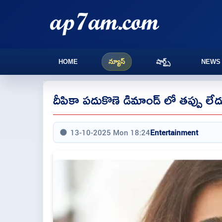
HOME
న్యూస్
షార్ట్స్
NEWS
దీపికా పదుకొణె డిమాండ్ లో తప్పు లేదు: 
13-10-2025 Mon 18:24
Entertainment