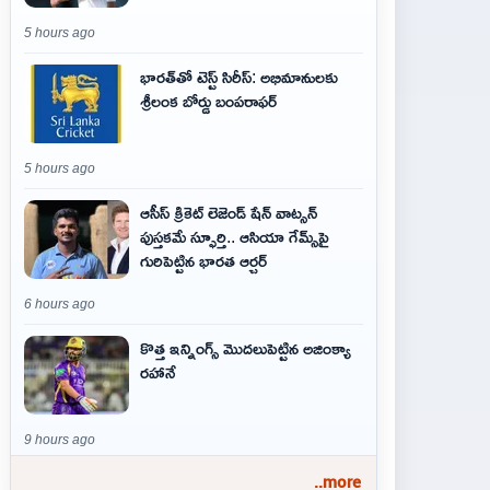
5 hours ago
భారత్‌తో టెస్ట్ సిరీస్: అభిమానులకు
శ్రీలంక బోర్డు బంపరాఫర్
5 hours ago
ఆసీస్ క్రికెట్ లెజెండ్ షేన్ వాట్సన్
పుస్తకమే స్ఫూర్తి.. ఆసియా గేమ్స్‌పై
గురిపెట్టిన భారత ఆర్చర్
6 hours ago
కొత్త ఇన్నింగ్స్ మొదలుపెట్టిన అజింక్యా
రహానే
9 hours ago
..more