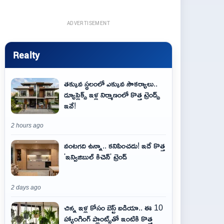
ADVERTISEMENT
Realty
తక్కువ స్థలంలో ఎక్కువ సౌకర్యాలు..
డ్యూప్లెక్స్ ఇళ్ల నిర్మాణంలో కొత్త ట్రెండ్స్
ఇవే!
2 hours ago
వంటగది ఉన్నా.. కనిపించదు! ఇదే కొత్త
'ఇన్విజిబుల్ కిచెన్' ట్రెండ్
2 days ago
చిన్న ఇళ్ల కోసం బెస్ట్ ఐడియా.. ఈ 10
హ్యాంగింగ్ ప్లాంట్స్‌తో ఇంటికి కొత్త