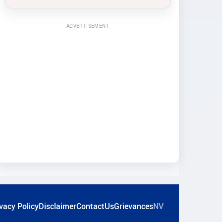
ADVERTISEMENT
vacy Policy
Disclaimer
ContactUs
Grievances
NV