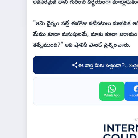
అవసరమైన దాని గురించి నిర్భయంగా మాట్లాడుతు
"ఆమె ధైర్యం వల్లే ఈరోజు నటీనటులు మానసిక ఆ
మేము కూడా మనుషులమే, మాకు కూడా విరామం అ
తప్పేముంది?" అని షాలినీ పాండే ప్రశ్నించారు.
ఈ వార్త మీకు నచ్చిందా?.. నచ్
WhatsApp
Face
A