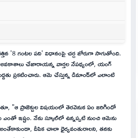
వనెత్తిన '8 గంటల పని' విధానంపై చర్చ జోరుగా సాగుతోంది.
ా అవకాశాలు చేజారాయన్న వార్తల నేపథ్యంలో, యంగ్
్దతు ప్రకటించారు. ఆమె చేస్తున్న డిమాండ్‌లో ఎలాంటి
తూ, "ఆ ప్రాజెక్టుల విషయంలో తెరవెనుక ఏం జరిగిందో
 ఎంతో ఇష్టం. నేను స్కూల్‌లో ఉన్నప్పటి నుంచి ఆమెను
. అంతేకాకుండా, దీపిక చాలా ధైర్యవంతురాలని, తనకు