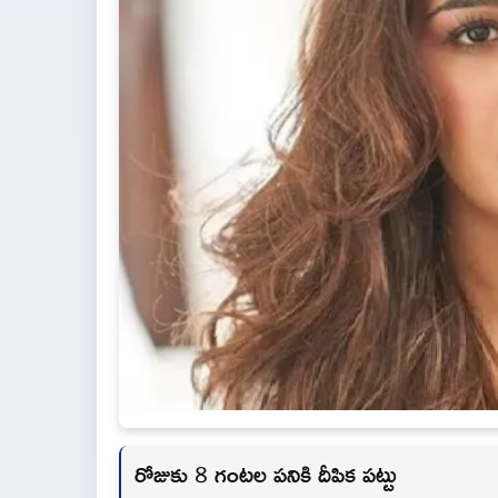
రోజుకు 8 గంటల పనికి దీపిక పట్టు