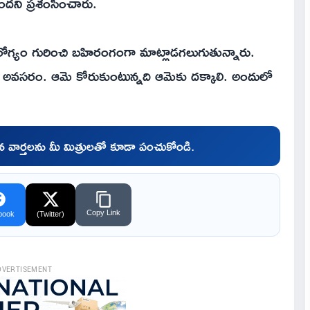
ందని ప్రశంసించారు.
రోగ్యం గురించి బహిరంగంగా మాట్లాడగలుగుతున్నారు.
వసరం. ఆమె కోరుకుంటున్నది ఆమెకు దక్కాలి. అందులో
చిన వార్తలను మీ మిత్రులతో కూడా పంచుకోండి.
Copy Link
book
(Twitter)
DVERTISEMENT