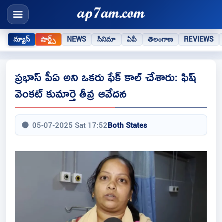
న్యూస్
షార్ట్స్
NEWS
సినిమా
ఏపీ
తెలంగాణ
REVIEWS
ప్రభాస్ పీఏ అని ఒకరు ఫేక్ కాల్ చేశారు: ఫిష్
వెంకట్ కుమార్తె తీవ్ర ఆవేదన
05-07-2025 Sat 17:52
Both States