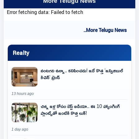
More Telugu News
Error fetching data: Failed to fetch
..More Telugu News
Realty
వంటగది ఉన్నా.. కనిపించదు! ఇదే కొత్త 'ఇన్విజిబుల్
కిచెన్' ట్రెండ్
13 hours ago
చిన్న ఇళ్ల కోసం బెస్ట్ ఐడియా.. ఈ 10 హ్యాంగింగ్
ప్లాంట్స్‌తో ఇంటికి కొత్త లుక్!
1 day ago