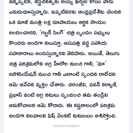
ఉన్నప్పటికీ, శస్త్రచికిత్సకు అయ్యే ఖర్చుల కోసం వారు
ఎదురుచూస్తున్నారు. ఇప్పటివరకు ఆంధ్రప్రదేశ్‌కు చెందిన
ఒక మాజీ మంత్రి లక్ష రూపాయలు ఆర్థిక సాయం
అందించారని, ‘గబ్బర్ సింగ్’ చిత్ర బృందం సభ్యులు
కొందరు అండగా నిలుస్తూ, ఆసుపత్రి వద్ద సహాయ
సహకారాలు అందిస్తున్నారని తెలిపారు. అయితే, తెలుగు
చిత్ర పరిశ్రమలోని అగ్ర హీరోల నుంచి గానీ, ‘మా’
అసోసియేషన్ నుంచి గానీ ఎలాంటి స్పందన రాలేదని
ఆమె ఆవేదన వ్యక్తం చేశారు. చిరంజీవి, పవన్ కల్యాణ్,
ప్రభాస్ వంటి అగ్ర నటులు స్పందించి తమ తండ్రిని
ఆదుకోవాలని ఆమె కోరారు. ఈ కష్టకాలంలో పరిశ్రమ
అండగా నిలవాలని ఫిష్ వెంకట్ కుటుంబం ఆశిస్తోంది.
ADVERTISEMENT