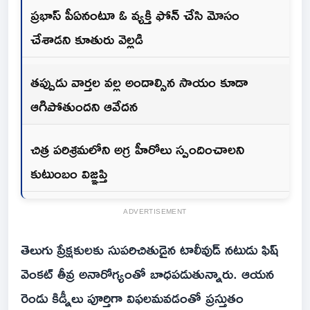
ప్రభాస్ పీఏనంటూ ఓ వ్యక్తి ఫోన్ చేసి మోసం
చేశాడని కూతురు వెల్లడి
తప్పుడు వార్తల వల్ల అందాల్సిన సాయం కూడా
ఆగిపోతుందని ఆవేదన
చిత్ర పరిశ్రమలోని అగ్ర హీరోలు స్పందించాలని
కుటుంబం విజ్ఞప్తి
ADVERTISEMENT
తెలుగు ప్రేక్షకులకు సుపరిచితుడైన టాలీవుడ్ నటుడు ఫిష్
వెంకట్ తీవ్ర అనారోగ్యంతో బాధపడుతున్నారు. ఆయన
రెండు కిడ్నీలు పూర్తిగా విఫలమవడంతో ప్రస్తుతం