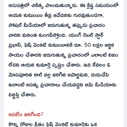
ఆసుపత్రిలో చికిత్స పొందుతున్నారు. ఈ క్లిష్ట సమయంలో
ఆయన కుటుంబం తీవ్ర ఆవేదనకు గురవుతుండగా,
సోషల్ మీడియాలో జరుగుతున్న తప్పుడు ప్రచారం
వారిని మరింత కుంగదీస్తోంది. యంగ్ రెబల్ స్టార్
ప్రభాస్, ఫిష్ వెంకట్ కుటుంబానికి రూ. 50 లక్షల ఆర్థిక
సాయం చేశారని జరుగుతున్న ప్రచారంలో ఎలాంటి నిజం
లేదని ఆయన కుమార్తె స్పష్టం చేశారు. ఇది కేవలం ఓ
మోసపూరిత కాల్ వల్ల జరిగిన అపార్థమని, దయచేసి
ఇలాంటి అసత్య ప్రచారాలు చేయవద్దని ఆమె మీడియాకు
విజ్ఞప్తి చేశారు.
అసలేం జరిగింది?
కొన్ని రోజుల క్రితం ఫిష్ వెంకట్ కుమార్తెకు ఒక