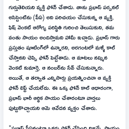
గుర్తుతెలియని వ్యక్తి ఫోన్ చేశాడు. తాను ప్రభాస్ పర్సనల్
అసిస్టెంట్‌ను (పీఏ) అని పరిచయం చేసుకున్న ఆ వ్యక్తి,
ఫిష్ వెంకట్ ఆరోగ్య పరిస్థితి గురించి తెలుసుకుని, తమ
వంతు సాయం అందిస్తామని హామీ ఇచ్చాడు. ప్రభాస్ గారు
ప్రస్తుతం షూటింగ్‌లో ఉన్నారని, అరగంటలో మళ్ళీ కాల్
చేస్తానని చెప్పి ఫోన్ పెట్టేశాడు. ఆ మాటలు నమ్మిన
వెంకట్ కుమార్తె, ఆ నంబర్‌ను సేవ్ చేసుకున్నారు.
అయితే, ఆ తర్వాత ఎన్నిసార్లు ప్రయత్నించినా ఆ వ్యక్తి
ఫోన్ లిఫ్ట్ చేయలేదు. ఈ ఒక్క ఫోన్ కాల్ ఆధారంగా,
ప్రభాస్ భారీ ఆర్థిక సాయం చేశారంటూ వార్తలు
పుట్టుకొచ్చాయని ఆమె ఆవేదన వ్యక్తం చేశారు.
"ప్రభాస్ పీఏనంటూ ఒకరు ఫోన్ చేసింది నిజమే. సాయం