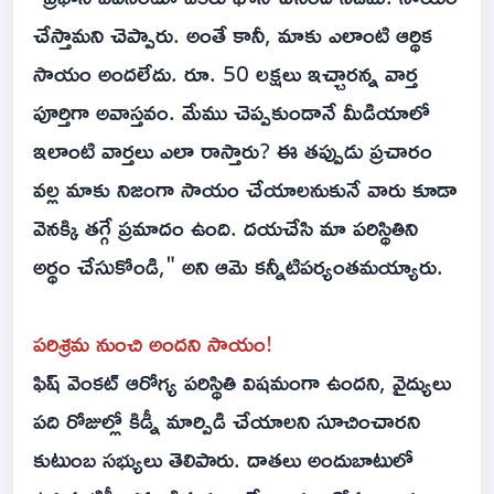
చేస్తామని చెప్పారు. అంతే కానీ, మాకు ఎలాంటి ఆర్థిక
సాయం అందలేదు. రూ. 50 లక్షలు ఇచ్చారన్న వార్త
పూర్తిగా అవాస్తవం. మేము చెప్పకుండానే మీడియాలో
ఇలాంటి వార్తలు ఎలా రాస్తారు? ఈ తప్పుడు ప్రచారం
వల్ల మాకు నిజంగా సాయం చేయాలనుకునే వారు కూడా
వెనక్కి తగ్గే ప్రమాదం ఉంది. దయచేసి మా పరిస్థితిని
అర్థం చేసుకోండి," అని ఆమె కన్నీటిపర్యంతమయ్యారు.
పరిశ్రమ నుంచి అందని సాయం!
ఫిష్ వెంకట్ ఆరోగ్య పరిస్థితి విషమంగా ఉందని, వైద్యులు
పది రోజుల్లో కిడ్నీ మార్పిడి చేయాలని సూచించారని
కుటుంబ సభ్యులు తెలిపారు. దాతలు అందుబాటులో