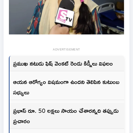
ADVERTISEMENT
ప్రముఖ నటుడు ఫిష్ వెంకట్ రెండు కిడ్నీలు విఫలం
ఆయన ఆరోగ్యం విషమంగా ఉందని తెలిపిన కుటుంబ
సభ్యులు
ప్రభాస్ రూ. 50 లక్షలు సాయం చేశారన్నది తప్పుడు
ప్రచారం