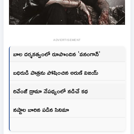
ADVERTISEMENT
బాల దర్శకత్వంలో రూపొందిన 'వనంగాన్'
బధిరుడి పాత్రను పోషించిన అరుణ్ విజయ్
రివేంజ్ డ్రామా నేపథ్యంలో నడిచే కథ
నష్టాల బారిన పడిన సినిమా