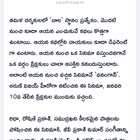
ADVERTISEMENT
తమిళ దర్శకులలో 'బాల' స్థానం ప్రత్యేకం. మొదటి
నుంచి కూడా ఆయన ఎంచుకునే కథలు కొత్తగా
ఉంటాయి. ఆయన కథల్లోని నాయకులు కూడా డిఫరెంట్
గా ఉంటారు. ఆయన నుంచి ఒక సినిమా వస్తుందనగానే
ఒక వర్గం ప్రేక్షకులు చాలా ఆసక్తిని కనబరుస్తుంటారు.
అలాంటి ఆయన నుంచి వచ్చిన సినిమానే 'వనంగాన్'.
అరుణ్ విజయ్ హీరోగా నటించిన ఈ సినిమా, జనవరి
10వ తేదీన ప్రేక్షకుల ముందుకు వచ్చింది.
రిధా, రోషిణి ప్రకాశ్, సముద్రఖని కీలకమైన పాత్రలను
పోషించిన ఈ సినిమాకి, జీవీ ప్రకాశ్ కుమార్ సంగీతాన్ని
అందించాడు. బీ స్టూడియోస్ - వీ హౌస్ బ్యానర్లలో ఈ