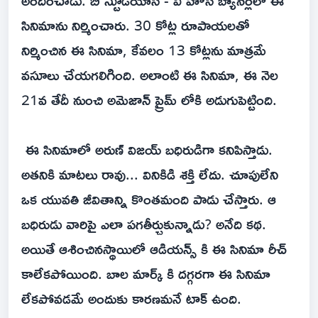
సినిమాను నిర్మించారు. 30 కోట్ల రూపాయలతో
నిర్మించిన ఈ సినిమా, కేవలం 13 కోట్లను మాత్రమే
వసూలు చేయగలిగింది. అలాంటి ఈ సినిమా, ఈ నెల
21వ తేదీ నుంచి అమెజాన్ ప్రైమ్ లోకి అడుగుపెట్టింది.
ఈ సినిమాలో అరుణ్ విజయ్ బధిరుడిగా కనిపిస్తాడు.
అతనికి మాటలు రావు... వినికిడి శక్తి లేదు. చూపులేని
ఒక యువతి జీవితాన్ని కొంతమంది పాడు చేస్తారు. ఆ
బధిరుడు వారిపై ఎలా పగతీర్చుకున్నాడు? అనేది కథ.
అయితే ఆశించినస్థాయిలో ఆడియన్స్ కి ఈ సినిమా రీచ్
కాలేకపోయింది. బాల మార్క్ కి దగ్గరగా ఈ సినిమా
లేకపోవడమే అందుకు కారణమనే టాక్ ఉంది.