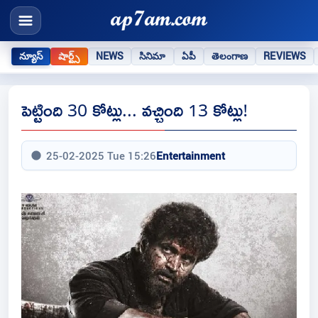
న్యూస్
షార్ట్స్
NEWS
సినిమా
ఏపీ
తెలంగాణ
REVIEWS
పెట్టింది 30 కోట్లు... వచ్చింది 13 కోట్లు!
25-02-2025 Tue 15:26
Entertainment