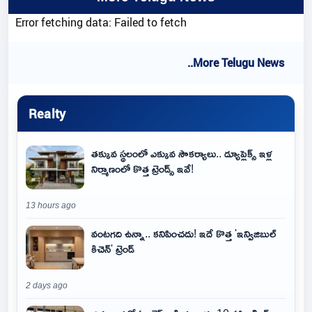
Error fetching data: Failed to fetch
..More Telugu News
Realty
తక్కువ స్థలంలో ఎక్కువ సౌకర్యాలు.. డ్యూప్లెక్స్ ఇళ్ల
నిర్మాణంలో కొత్త ట్రెండ్స్ ఇవే!
13 hours ago
వంటగది ఉన్నా.. కనిపించదు! ఇదే కొత్త 'ఇన్విజిబుల్
కిచెన్' ట్రెండ్
2 days ago