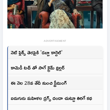
ADVERTISEMENT
నెట్ ఫ్లిక్స్ తెరపైకి 'డబ్బా కార్టెల్'
కామెడీ టచ్ తో సాగే క్రైమ్ థ్రిల్లర్
ఈ నెల 28వ తేదీ నుంచి స్ట్రీమింగ్
ఐదుగురు మహిళల డ్రగ్స్ దందా చుట్టూ తిరిగే కథ