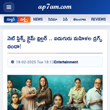
న్యూస్
షార్ట్స్
NEWS
సినిమా
ఏపీ
తెలంగాణ
REVIEWS
నెట్ ఫ్లిక్స్ క్రైమ్ థ్రిల్లర్ .. ఐదుగురు మహిళల డ్రగ్స్
దందా!
18-02-2025 Tue 18:13
Entertainment