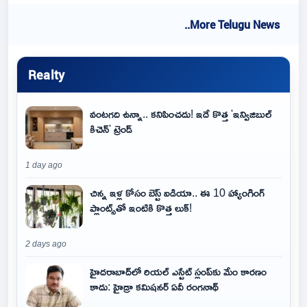
..More Telugu News
Realty
వంటగది ఉన్నా.. కనిపించదు! ఇదే కొత్త 'ఇన్విజిబుల్
కిచెన్' ట్రెండ్
1 day ago
చిన్న ఇళ్ల కోసం బెస్ట్ ఐడియా.. ఈ 10 హ్యాంగింగ్
ప్లాంట్స్‌తో ఇంటికి కొత్త లుక్!
2 days ago
హైదరాబాద్‌లో రియల్ ఎస్టేట్ స్లంప్‌కు మేం కారణం
కాదు: హైడ్రా కమిషనర్ ఏవీ రంగనాథ్