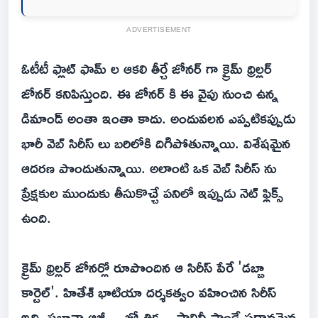
ADVERTISEMENT
ఓటీటీ ఫ్లాట్ ఫామ్ ల ఆకలి తీర్చే జోనర్ గా క్రైమ్ థ్రిల్లర్
జోనర్ కనిపిస్తుంది. ఈ జోనర్ కి ఈ వైపు నుంచి ఉన్న
డిమాండ్ అంతా ఇంతా కాదు. అందువలన ఎప్పటికప్పుడు
భారీ వెబ్ సిరీస్ లు బరిలోకి దిగిపోతున్నాయి. విశేషమైన
ఆదరణ పొందుతున్నాయి. అలాంటి ఒక వెబ్ సిరీస్ ను
ప్రేక్షకుల ముందుకు తీసుకొచ్చే పనిలో ఇప్పుడు నెట్ ఫ్లిక్స్
ఉంది.
క్రైమ్ థ్రిల్లర్ జోనర్లో రూపొందిన ఆ సిరీస్ పేరే 'డబ్బా
కార్టెల్'. హితేశ్ భాటియా దర్శకత్వం వహించిన సిరీస్
ఇది. షబానా ఆజ్మీ .. జ్యోతిక .. షాలినీ పాండే ప్రధానమైన