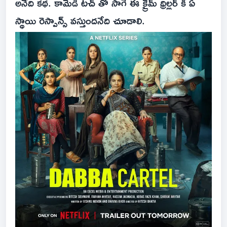
అనేది కథ. కామెడీ టచ్ తో సాగే ఈ క్రైమ్ థ్రిల్లర్ కి ఏ
స్థాయి రెస్పాన్స్ వస్తుందనేది చూడాలి.