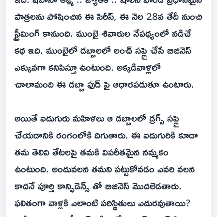
పాత్రలను పోషించిన ఈ సిరీస్, ఈ నెల 28వ తేదీ నుంచి
స్ట్రీమింగ్ కానుంది. ముంబై శివారుల నేపథ్యంలో నడిచే
కథ ఇది. ముంబైలో డబ్బాలలో లంచ్ సప్లై చేసే బిజినెస్
ఎక్కువగా కనిపిస్తూ ఉంటుంది. అక్కడివాళ్లలో
చాలామంది ఈ డబ్బా ఫుడ్ పై ఆధారపడుతూ ఉంటారు.
అయితే ఐదుగురు మహిళలు ఆ డబ్బాలలో డ్రగ్స్ సప్లై
చేయడానికి రంగంలోకి దిగుతారు. ఈ ఐదుగురికి కూడా
తమ తెలివి తేటలపై తమకి విపరీతమైన నమ్మకం
ఉంటుంది. అందువలన తమని పట్టుకోవడం ఎవరి వలన
కాదనే పూర్తి కాన్ఫిడెన్స్ తో బిజినెస్ మొదలెడతారు.
ఫలితంగా వాళ్లకి ఎలాంటి పరిస్థితులు ఎదురవుతాయి?