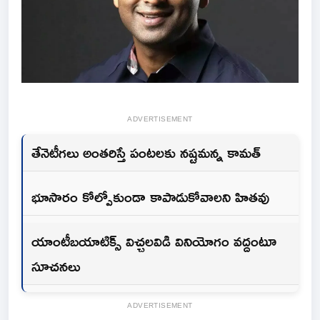
ADVERTISEMENT
తేనెటీగలు అంతరిస్తే పంటలకు నష్టమన్న కామత్
భూసారం కోల్పోకుండా కాపాడుకోవాలని హితవు
యాంటీబయాటిక్స్ విచ్చలవిడి వినియోగం వద్దంటూ
సూచనలు
ADVERTISEMENT