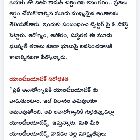
కుమార్ తో నితిన్ కామత్ చర్చించిన అనంతరం.. ప్రజలు
అర్థం చేసుకోవాల్సిన మూడు ముఖ్యమైన అంశాలను
తెలియజేశారు. ఇందుకు సంబంధించి ట్విట్టర్ పై ఓ పోస్ట్
పెట్టారు. ఆరోగ్యం, ఆహారం, సుస్థిరత ఈ మూడు
భవిష్యత్ తరాలు కూడా భూమిపై నివసించడానికి
కావాల్సినవిగా పేర్కొన్నారు.
యాంటీబయాటిక్ నిరోధకత
‘‘ప్రతీ అనారోగ్యానికి యాంటీబయాటిక్ ను
వాడుతుంటాం. ఇదే విధానం పశువులకూ
అమలవుతోంది. అవి అనారోగ్యానికి గురైనప్పుడల్లా
యాంటీబయాటిక్స్ ఇస్తున్నారు. మితి మీరి
యాంటీబయాటిక్స్ వాడడం వల్ల సూక్ష్మజీవులు