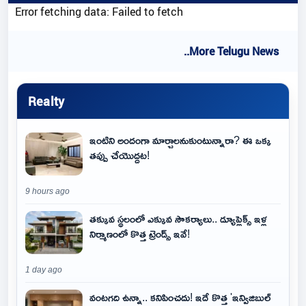
Error fetching data: Failed to fetch
..More Telugu News
Realty
ఇంటిని అందంగా మార్చాలనుకుంటున్నారా? ఈ ఒక్క
తప్పు చేయొద్దట!
9 hours ago
తక్కువ స్థలంలో ఎక్కువ సౌకర్యాలు.. డ్యూప్లెక్స్ ఇళ్ల
నిర్మాణంలో కొత్త ట్రెండ్స్ ఇవే!
1 day ago
వంటగది ఉన్నా.. కనిపించదు! ఇదే కొత్త 'ఇన్విజిబుల్