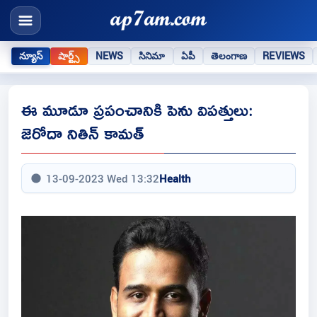
న్యూస్
షార్ట్స్
NEWS
సినిమా
ఏపీ
తెలంగాణ
REVIEWS
ఈ మూడూ ప్రపంచానికి పెను విపత్తులు:
జెరోదా నితిన్ కామత్
13-09-2023 Wed 13:32
Health