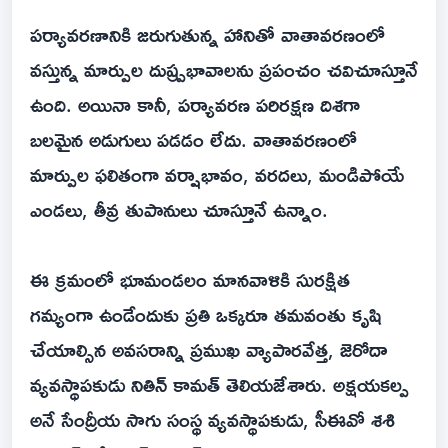
పర్యావరణానికి జరుగుతున్న హానితో వాతావరణంలో
వస్తున్న మార్పుల దుష్ప్రభావాలను ప్రపంచం చవిచూస్తూనే
ఉంది. అయినా కానీ, పర్యావరణ పరిరక్షణ దిశగా
బలమైన అడుగులు పడడం లేదు. వాతావరణంలో
మార్పుల ఫలితంగా వర్షాభావం, వరదలు, మండిపోయే
ఎండలు, తీవ్ర తుపానులు చూస్తూనే ఉన్నాం.
ఈ క్రమంలో భూమండలం మానవాళికి సురక్షిత
గమ్యంగా ఉండేందుకు ప్రతి ఒక్కరూ తమవంతు కృషి
చేయాల్సిన అవసరాన్ని ప్రముఖ వ్యాపారవేత్త, జెరోదా
వ్యవస్థాపకుడు నితిన్ కామత్ తెలియజేశారు. అక్షయకల్ప
అనే సేంద్రీయ సాగు సంస్థ వ్యవస్థాపకుడు, సీఈవో శశి