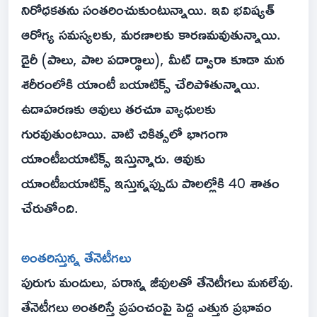
నిరోధకతను సంతరించుకుంటున్నాయి. ఇవి భవిష్యత్
ఆరోగ్య సమస్యలకు, మరణాలకు కారణమవుతున్నాయి.
డైరీ (పాలు, పాల పదార్థాలు), మీట్ ద్వారా కూడా మన
శరీరంలోకి యాంటీ బయాటిక్స్ చేరిపోతున్నాయి.
ఉదాహరణకు ఆవులు తరచూ వ్యాధులకు
గురవుతుంటాయి. వాటి చికిత్సలో భాగంగా
యాంటీబయాటిక్స్ ఇస్తున్నారు. ఆవుకు
యాంటీబయాటిక్స్ ఇస్తున్నప్పుడు పాలల్లోకి 40 శాతం
చేరుతోంది.
అంతరిస్తున్న తేనెటీగలు
పురుగు మందులు, పరాన్న జీవులతో తేనెటీగలు మనలేవు.
తేనెటీగలు అంతరిస్తే ప్రపంచంపై పెద్ద ఎత్తున ప్రభావం