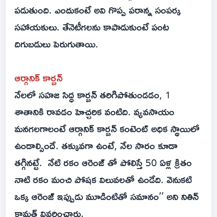
పడుతుంది. ఎందుకంటే అవి గొప్ప పరాన్న సంపర్క
సహాయకులు. తేనెటీగలను కాపాడుకుంటే పంట
దిగుబడులు పెరుగుతాయి.
ఆర్గానిక్ కార్బన్
నేలలో సహజ సిద్ధ కార్బన్ తరిగిపోతుండడం, 1
శాతానికి రావడం హెచ్చరిక వంటిది. వ్యవసాయం
మనగలగాలంటే ఆర్గానిక్ కార్బన్ కంటెంట్ అధిక స్థాయిలో
ఉండాల్సిందే. తక్కువగా ఉంటే, నేల సారం కూడా
తగ్గినట్టే. నేటి రకం ఆరెంజ్ తో పోలిస్తే 50 ఏళ్ల క్రితం
నాటి రకం మంచి పోషక విలువలతో ఉండేది. వెనుకటి
ఒక్క ఆరెంజ్ ఇప్పుడు మూడింటితో సమానం’’ అని నితిన్
కామత్ వివరించారు.