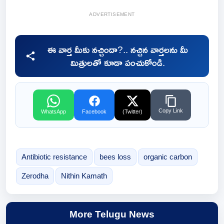
ADVERTISEMENT
ఈ వార్త మీకు నచ్చిందా?.. నచ్చిన వార్తలను మీ
మిత్రులతో కూడా పంచుకోండి.
Copy Link
WhatsApp
Facebook
(Twitter)
Antibiotic resistance
bees loss
organic carbon
Zerodha
Nithin Kamath
More Telugu News