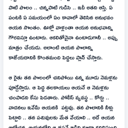
పాటి పొలం .. చిన్నపాటి గుడిసె .. ఇదీ అతని ఆస్తి. ఏ
పంటకి ఏ సమయంలో ఏం కావాలో తెలిసిన అనుభవం
ఆయన సొంతం. ఊళ్లో వాళ్లంతా ఆయన అనుభవాన్ని
గౌరవిస్తూ ఉంటారు. ఆకలితోనైనా ఉంటాడుగానీ .. అప్పు
మాత్రం చేయడు. అలాంటి ఆయన పొలాన్ని
కాజేయడానికి కొంతమంది పెద్దలు ప్లాన్ చేస్తారు.
ఆ రైతు తన పొలంలో చనిపోయి ఉన్న మూడు నెమళ్లను
పూడ్చేస్తాడు. ఆ పెద్ద తలకాయలు ఆయనే ఆ నెమళ్లను
చంపాడని కేసు పెడతారు. పోలీస్ వ్యవస్థ .. కోర్టు ..
వాదనలు ఇవేమీ ఆయనకి పట్టవు. తన పొలానికి నీళ్లు
పెట్టాలి .. తన పశువులకు మేత వేయాలి .. అదే ఆయన
ఆలోచన. ఆయనలోని ఆ తపనే జడ్జిని కూడా కదిలిస్తుంది.