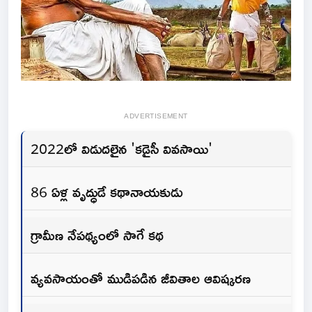
ADVERTISEMENT
2022లో విడుదలైన 'కడైసీ వివసాయి'
86 ఏళ్ల వృద్ధుడే కథానాయకుడు
గ్రామీణ నేపథ్యంలో సాగే కథ
వ్యవసాయంతో ముడిపడిన జీవితాల ఆవిష్కరణ