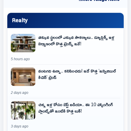
Realty
తక్కువ స్థలంలో ఎక్కువ సౌకర్యాలు.. డ్యూప్లెక్స్ ఇళ్ల
నిర్మాణంలో కొత్త ట్రెండ్స్ ఇవే!
5 hours ago
వంటగది ఉన్నా.. కనిపించదు! ఇదే కొత్త 'ఇన్విజిబుల్
కిచెన్' ట్రెండ్
2 days ago
చిన్న ఇళ్ల కోసం బెస్ట్ ఐడియా.. ఈ 10 హ్యాంగింగ్
ప్లాంట్స్‌తో ఇంటికి కొత్త లుక్!
3 days ago