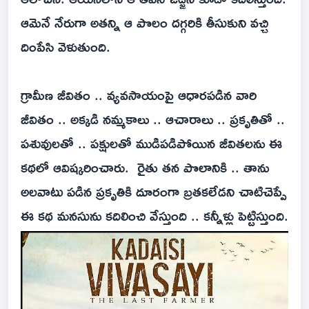
ఆమెనే నేరుగా అతన్ని ఆ పొలం దగ్గరికి తీసుకుని వచ్చి
దింపేసి వెళుతుంది.
గ్రామీణ జీవితం .. వ్యవసాయంపై ఆధారపడిన వారి
జీవితం .. అక్కడి నమ్మకాలు .. ఆచారాలు .. ప్రకృతితో ..
పశువులతో .. పక్షులతో ముడిపడిపోయిన జీవితలను ఈ
కథలో ఆవిష్కరించారు. రైతు తన పొలానికి .. తాను
అలవాటు పడిన ప్రకృతికి దూరంగా బ్రతకలేడని చాటిచెప్పే
ఈ కథ మనసును కదిలించి వేస్తుంది .. కన్నీళ్లు పెట్టిస్తుంది.