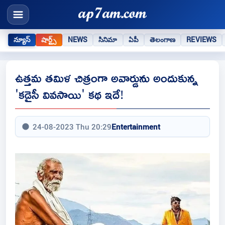
న్యూస్
షార్ట్స్
NEWS
సినిమా
ఏపీ
తెలంగాణ
REVIEWS
ఉత్తమ తమిళ చిత్రంగా అవార్డును అందుకున్న
'కడైసీ వివసాయి' కథ ఇదే!
24-08-2023 Thu 20:29
Entertainment