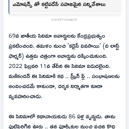
ఎమోషన్స్ తో కట్టిపడేసే సహజమైన సన్నివేశాలు
ADVERTISEMENT
69వ జాతీయ సినిమా అవార్డులను కేంద్రప్రభుత్వం
ప్రకటించింది. తమిళం నుంచి 'కడైసీ వివసాయి' (ది లాస్ట్
ఫార్మర్) ఉత్తమ చిత్రంగా అవార్డును దక్కించుకుంది.
2022 ఫిబ్రవరి 11వ తేదీన ఈ సినిమా విడుదలైంది.
మణికందన్ ఈ సినిమాకి కథ .. స్క్రీన్ ప్లే .. సంభాషణలను
అందించడమే కాకుండా, దర్శక నిర్మాతగా కూడా
వ్యవహరించాడు.
ఈ సినిమాలో కథానాయకుడు 86 ఏళ్ల వృద్ధుడు. తాను
పుట్టిపెరిగిన ఊరు .. తన పూర్వీకుల నుంచి వచ్చిన కొద్ది