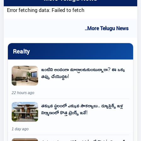
Error fetching data: Failed to fetch
..More Telugu News
Realty
ఇంటిని అందంగా మార్చాలనుకుంటున్నారా? ఈ ఒక్క
తప్పు చేయొద్దట!
22 hours ago
తక్కువ స్థలంలో ఎక్కువ సౌకర్యాలు.. డ్యూప్లెక్స్ ఇళ్ల
నిర్మాణంలో కొత్త ట్రెండ్స్ ఇవే!
1 day ago