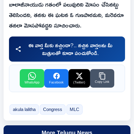
బాలాజీనాయుడు గతంలో పలువురిని మోసం చేసినట్టు
తెలిసిందని, తనకు ఈ ఘటన ఓ గుణపాఠమని, మరెవరూ
తనలా మోసపోవద్దని సూచించారు.
ఈ వార్త మీకు నచ్చిందా?.. నచ్చిన వార్తలను మీ
మిత్రులతో కూడా పంచుకోండి.
Copy Link
WhatsApp
Facebook
(Twitter)
akula lalitha
Congress
MLC
More Telugu News