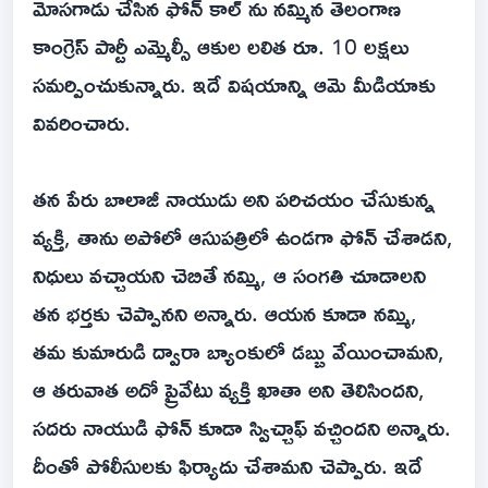
మోసగాడు చేసిన ఫోన్ కాల్ ను నమ్మిన తెలంగాణ
కాంగ్రెస్ పార్టీ ఎమ్మెల్సీ ఆకుల లలిత రూ. 10 లక్షలు
సమర్పించుకున్నారు. ఇదే విషయాన్ని ఆమె మీడియాకు
వివరించారు.
తన పేరు బాలాజీ నాయుడు అని పరిచయం చేసుకున్న
వ్యక్తి, తాను అపోలో ఆసుపత్రిలో ఉండగా ఫోన్ చేశాడని,
నిధులు వచ్చాయని చెబితే నమ్మి, ఆ సంగతి చూడాలని
తన భర్తకు చెప్పానని అన్నారు. ఆయన కూడా నమ్మి,
తమ కుమారుడి ద్వారా బ్యాంకులో డబ్బు వేయించామని,
ఆ తరువాత అదో ప్రైవేటు వ్యక్తి ఖాతా అని తెలిసిందని,
సదరు నాయుడి ఫోన్ కూడా స్విచ్చాఫ్ వచ్చిందని అన్నారు.
దీంతో పోలీసులకు ఫిర్యాదు చేశామని చెప్పారు. ఇదే