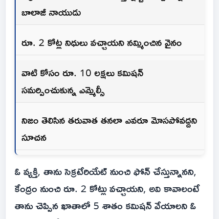
బాలాజీ నాయుడు
రూ. 2 కోట్ల నిధులు వచ్చాయని నమ్మించిన వైనం
వాటి కోసం రూ. 10 లక్షలు కమిషన్
సమర్పించుకున్న ఎమ్మెల్సీ
నిజం తెలిసిన తరువాత తనలా ఎవరూ మోసపోవద్దని
సూచన
ఓ వ్యక్తి, తాను సెక్రటేరియేట్ నుంచి ఫోన్ చేస్తున్నానని,
కేంద్రం నుంచి రూ. 2 కోట్లు వచ్చాయని, అవి కావాలంటే
తాను చెప్పిన ఖాతాలో 5 శాతం కమిషన్ వేయాలని ఓ