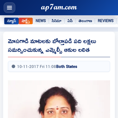
న్యూస్
షార్ట్స్
NEWS
సినిమా
ఏపీ
తెలంగాణ
REVIEWS
మోసగాడి మాటలకు బోల్తాపడి పది లక్షలు
సమర్పించుకున్న ఎమ్మెల్సీ ఆకుల లలిత
10-11-2017 Fri 11:08
Both States