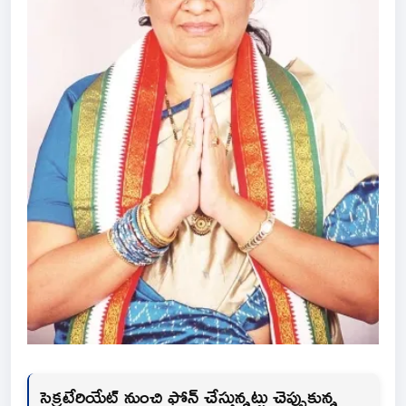
సెక్రటేరియేట్ నుంచి ఫోన్ చేస్తున్నట్టు చెప్పుకున్న