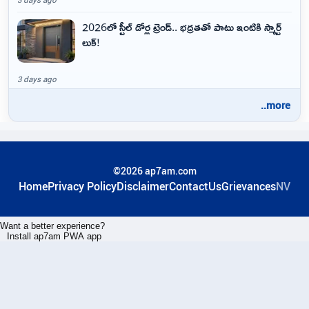
2026లో స్టీల్ డోర్ల ట్రెండ్.. భద్రతతో పాటు ఇంటికి స్మార్ట్
లుక్!
3 days ago
..more
©2026 ap7am.com
Home
Privacy Policy
Disclaimer
ContactUs
Grievances
NV
Want a better experience?
Install ap7am PWA app