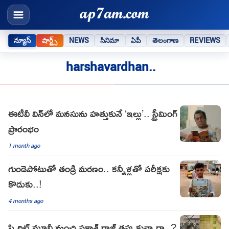
న్యూస్
షార్ట్స్
NEWS
సినిమా
ఏపీ
తెలంగాణ
REVIEWS
harshavardhan..
ఈటీవీ విన్‌లో మనసును హత్తుకునే ‘ఇల్లు’.. స్ట్రీమింగ్
ప్రారంభం
1 month ago
గుండెపోటుతో తండ్రి మరణం.. కన్నీళ్లతో పరీక్షకు
కొడుకు..!
4 months ago
స్పిరిట్ మూవీ నుంచి ప్రకాశ్ రాజ్ తప్పుకున్నారా..?