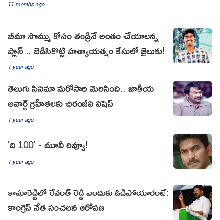
11 months ago
బీమా సొమ్ము కోసం తండ్రినే అంతం చేయాలన్న
ప్లాన్ .. బెడిసికొట్టి హత్యాయత్నం కేసులో జైలుకు!
1 year ago
తెలుగు సినిమా మరోసారి మెరిసింది.. జాతీయ
అవార్డ్ గ్ర‌హీత‌ల‌కు చిరంజీవి విషెస్
1 year ago
'ది 100' - మూవీ రివ్యూ!
1 year ago
కామారెడ్డిలో రేవంత్ రెడ్డి ఎందుకు ఓడిపోయారంటే:
కాంగ్రెస్ నేత సంచలన ఆరోపణ