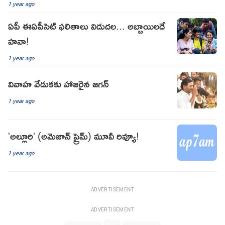
1 year ago
ఏపీ ఈఏపీసెట్ ఫలితాలు విడుదల... అబ్బాయిలదే
హవా!
1 year ago
వివాహ వేడుకకు హాజరైన జగన్
1 year ago
'అల్లూరి' (అమెజాన్ ప్రైమ్) మూవీ రివ్యూ!
1 year ago
ADVERTISEMENT
ADVERTISEMENT