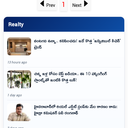
1
Prev
Next
Realty
వంటగది ఉన్నా.. కనిపించదు! ఇదే కొత్త 'ఇన్విజిబుల్ కిచెన్'
ట్రెండ్
13 hours ago
చిన్న ఇళ్ల కోసం బెస్ట్ ఐడియా.. ఈ 10 హ్యాంగింగ్
ప్లాంట్స్‌తో ఇంటికి కొత్త లుక్!
1 day ago
హైదరాబాద్‌లో రియల్ ఎస్టేట్ స్లంప్‌కు మేం కారణం కాదు:
హైడ్రా కమిషనర్ ఏవీ రంగనాథ్
3 days ago