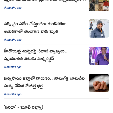
5 months ago
వర్క్ ఫ్రం హోం చేస్తుండగా గుండెపోటు..
అమెరికాలో తెలంగాణ వాసి మృతి
6 months ago
హీరోయిన్ల దుస్తులపై శివాజీ వ్యాఖ్యలు..
స్పందించిన నటుడు హర్షవర్ధన్
6 months ago
సత్యసాయి జిల్లాలో దారుణం.. నాలుగేళ్ల బాలుడిని
హత్య చేసిన మేనత్త భర్త
8 months ago
'పరదా' - మూవీ రివ్యూ!