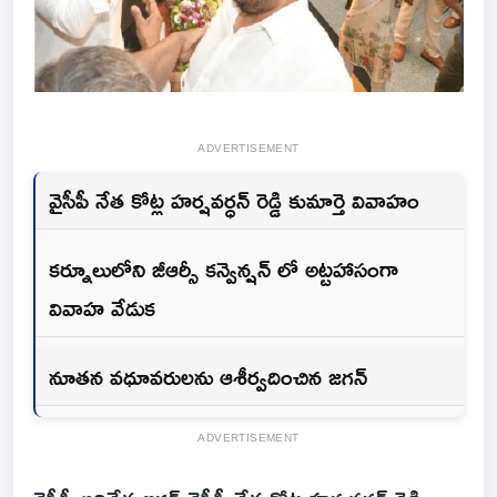
ADVERTISEMENT
వైసీపీ నేత కోట్ల హర్షవర్ధన్ రెడ్డి కుమార్తె వివాహం
కర్నూలులోని జీఆర్సీ కన్వెన్షన్ లో అట్టహాసంగా
వివాహ వేడుక
నూతన వధూవరులను ఆశీర్వదించిన జగన్
ADVERTISEMENT