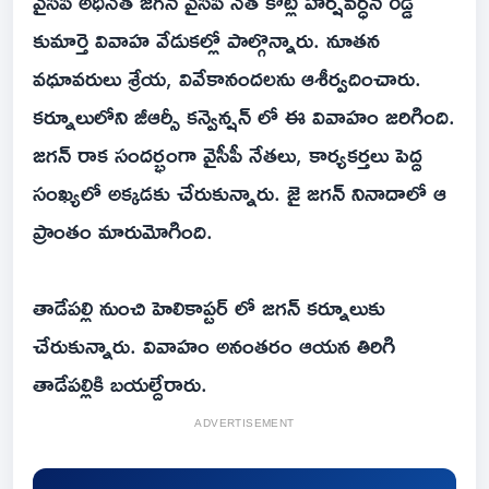
వైసీపీ అధినేత జగన్ వైసీపీ నేత కోట్ల హర్షవర్ధన్ రెడ్డి
కుమార్తె వివాహ వేడుకల్లో పాల్గొన్నారు. నూతన
వధూవరులు శ్రేయ, వివేకానందలను ఆశీర్వదించారు.
కర్నూలులోని జీఆర్సీ కన్వెన్షన్ లో ఈ వివాహం జరిగింది.
జగన్ రాక సందర్భంగా వైసీపీ నేతలు, కార్యకర్తలు పెద్ద
సంఖ్యలో అక్కడకు చేరుకున్నారు. జై జగన్ నినాదాలో ఆ
ప్రాంతం మారుమోగింది.
తాడేపల్లి నుంచి హెలికాప్టర్ లో జగన్ కర్నూలుకు
చేరుకున్నారు. వివాహం అనంతరం ఆయన తిరిగి
తాడేపల్లికి బయల్దేరారు.
ADVERTISEMENT