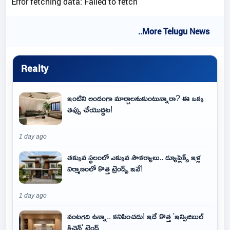
Error fetching data: Failed to fetch
..More Telugu News
Realty
ఇంటిని అందంగా మార్చాలనుకుంటున్నారా? ఈ ఒక్క
తప్పు చేయొద్దట!
1 day ago
తక్కువ స్థలంలో ఎక్కువ సౌకర్యాలు.. డ్యూప్లెక్స్ ఇళ్ల
నిర్మాణంలో కొత్త ట్రెండ్స్ ఇవే!
1 day ago
వంటగది ఉన్నా.. కనిపించదు! ఇదే కొత్త 'ఇన్విజిబుల్
కిచెన్' ట్రెండ్