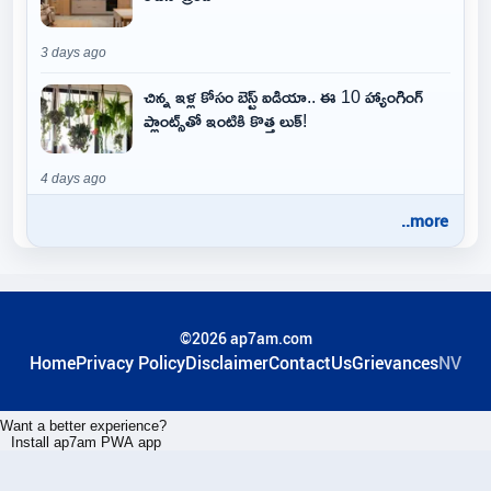
3 days ago
చిన్న ఇళ్ల కోసం బెస్ట్ ఐడియా.. ఈ 10 హ్యాంగింగ్
ప్లాంట్స్‌తో ఇంటికి కొత్త లుక్!
4 days ago
..more
©2026 ap7am.com
Home
Privacy Policy
Disclaimer
ContactUs
Grievances
NV
Want a better experience?
Install ap7am PWA app