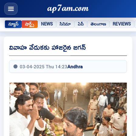
న్యూస్
షార్ట్స్
NEWS
సినిమా
ఏపీ
తెలంగాణ
REVIEWS
వివాహ వేడుకకు హాజరైన జగన్
03-04-2025 Thu 14:23
Andhra