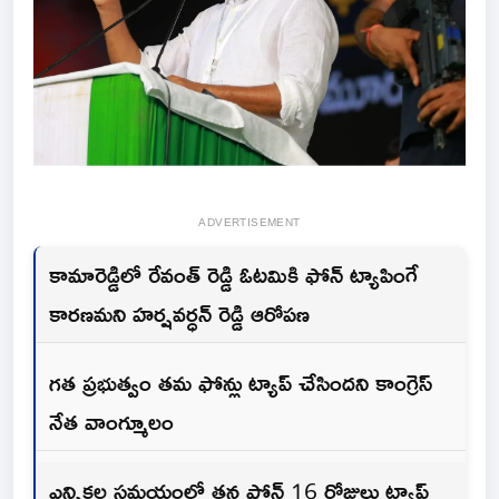
ADVERTISEMENT
కామారెడ్డిలో రేవంత్ రెడ్డి ఓటమికి ఫోన్ ట్యాపింగే
కారణమని హర్షవర్ధన్ రెడ్డి ఆరోపణ
గత ప్రభుత్వం తమ ఫోన్లు ట్యాప్ చేసిందని కాంగ్రెస్
నేత వాంగ్మూలం
ఎన్నికల సమయంలో తన ఫోన్ 16 రోజులు ట్యాప్