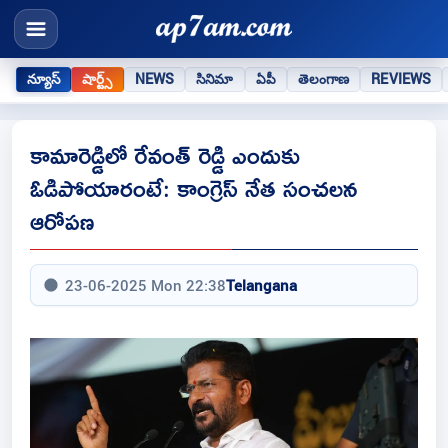
న్యూస్
షార్ట్స్
NEWS
సినిమా
ఏపీ
తెలంగాణ
REVIEWS
కామారెడ్డిలో రేవంత్ రెడ్డి ఎందుకు
ఓడిపోయారంటే: కాంగ్రెస్ నేత సంచలన
ఆరోపణ
23-06-2025 Mon 22:38
Telangana