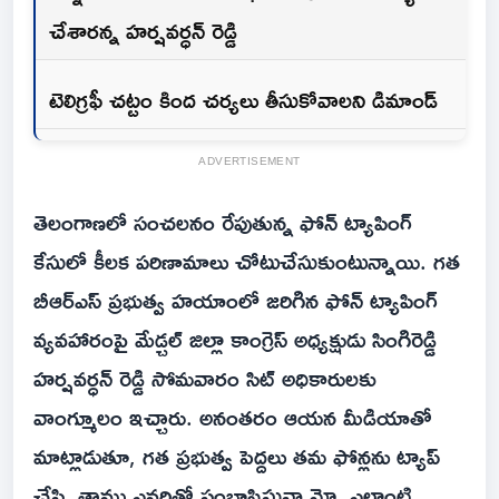
చేశారన్న హర్షవర్ధన్ రెడ్డి
టెలిగ్రఫీ చట్టం కింద చర్యలు తీసుకోవాలని డిమాండ్
ADVERTISEMENT
తెలంగాణలో సంచలనం రేపుతున్న ఫోన్ ట్యాపింగ్
కేసులో కీలక పరిణామాలు చోటుచేసుకుంటున్నాయి. గత
బీఆర్ఎస్ ప్రభుత్వ హయాంలో జరిగిన ఫోన్ ట్యాపింగ్
వ్యవహారంపై మేడ్చల్ జిల్లా కాంగ్రెస్ అధ్యక్షుడు సింగిరెడ్డి
హర్షవర్ధన్ రెడ్డి సోమవారం సిట్ అధికారులకు
వాంగ్మూలం ఇచ్చారు. అనంతరం ఆయన మీడియాతో
మాట్లాడుతూ, గత ప్రభుత్వ పెద్దలు తమ ఫోన్లను ట్యాప్
చేసి, తాము ఎవరితో సంభాషిస్తున్నామో, ఎలాంటి