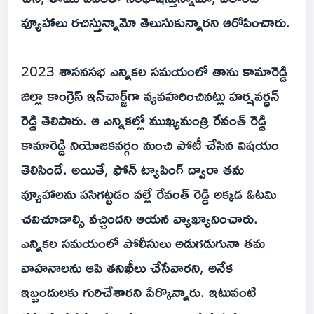
వ్యూహాలు రచిస్తున్నామో తెలుసుకున్నారని ఆరోపించారు.
2023 శాసనసభ ఎన్నికల సమయంలో తాను కామారెడ్డి
జిల్లా కాంగ్రెస్ ఇన్‌చార్జ్‌గా వ్యవహరించినట్లు హర్షవర్ధన్
రెడ్డి తెలిపారు. ఆ ఎన్నికల్లో ముఖ్యమంత్రి రేవంత్ రెడ్డి
కామారెడ్డి నియోజకవర్గం నుంచి పోటీ చేసిన విషయం
తెలిసిందే. అయితే, ఫోన్ ట్యాపింగ్ ద్వారా తమ
వ్యూహాలను పసిగట్టడం వల్లే రేవంత్ రెడ్డి అక్కడ ఓటమి
చవిచూడాల్సి వచ్చిందని ఆయన వ్యాఖ్యానించారు.
ఎన్నికల సమయంలో పోలీసులు అడుగడుగునా తమ
వాహనాలను ఆపి తనిఖీలు చేసేవారని, అనేక
ఇబ్బందులకు గురిచేశారని పేర్కొన్నారు. ఇటువంటి