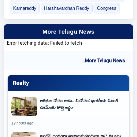
Kamareddy
Harshavardhan Reddy
Congress
More Telugu News
Error fetching data: Failed to fetch
..More Telugu News
Realty
అతిథుల కోసం కాదు.. మీకోసం: భారతీయ లివింగ్
రూమ్‌లకు కొత్త అర్థం
12 hours ago
ఇంటిని అందంగా మార్చాలనుకుంటున్నారా? ఈ ఒక్క