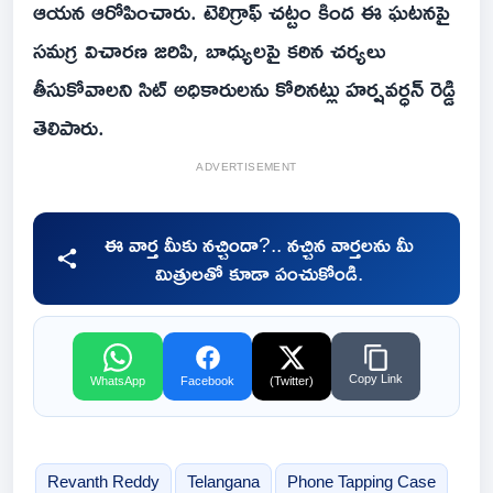
ఆయన ఆరోపించారు. టెలిగ్రాఫ్ చట్టం కింద ఈ ఘటనపై
సమగ్ర విచారణ జరిపి, బాధ్యులపై కఠిన చర్యలు
తీసుకోవాలని సిట్ అధికారులను కోరినట్లు హర్షవర్ధన్ రెడ్డి
తెలిపారు.
ADVERTISEMENT
ఈ వార్త మీకు నచ్చిందా?.. నచ్చిన వార్తలను మీ
మిత్రులతో కూడా పంచుకోండి.
Copy Link
WhatsApp
Facebook
(Twitter)
Revanth Reddy
Telangana
Phone Tapping Case