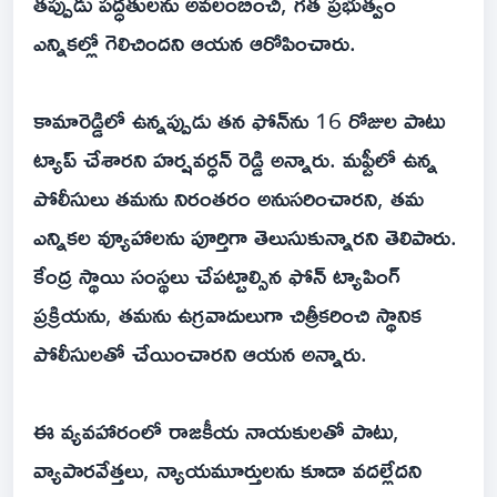
తప్పుడు పద్ధతులను అవలంబించి, గత ప్రభుత్వం
ఎన్నికల్లో గెలిచిందని ఆయన ఆరోపించారు.
కామారెడ్డిలో ఉన్నప్పుడు తన ఫోన్‌ను 16 రోజుల పాటు
ట్యాప్ చేశారని హర్షవర్ధన్ రెడ్డి అన్నారు. మఫ్టీలో ఉన్న
పోలీసులు తమను నిరంతరం అనుసరించారని, తమ
ఎన్నికల వ్యూహాలను పూర్తిగా తెలుసుకున్నారని తెలిపారు.
కేంద్ర స్థాయి సంస్థలు చేపట్టాల్సిన ఫోన్ ట్యాపింగ్
ప్రక్రియను, తమను ఉగ్రవాదులుగా చిత్రీకరించి స్థానిక
పోలీసులతో చేయించారని ఆయన అన్నారు.
ఈ వ్యవహారంలో రాజకీయ నాయకులతో పాటు,
వ్యాపారవేత్తలు, న్యాయమూర్తులను కూడా వదల్లేదని