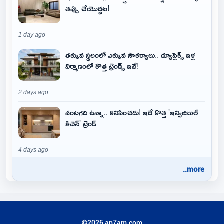
తప్పు చేయొద్దట!
1 day ago
తక్కువ స్థలంలో ఎక్కువ సౌకర్యాలు.. డ్యూప్లెక్స్ ఇళ్ల
నిర్మాణంలో కొత్త ట్రెండ్స్ ఇవే!
2 days ago
వంటగది ఉన్నా.. కనిపించదు! ఇదే కొత్త 'ఇన్విజిబుల్
కిచెన్' ట్రెండ్
4 days ago
..more
©2026 ap7am.com