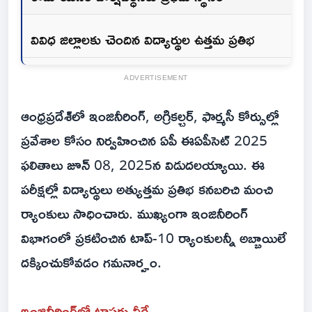
వివిధ జిల్లాలకు చెందిన విద్యార్థుల ఉత్తమ ప్రతిభ
ADVERTISEMENT
ఆంధ్రప్రదేశ్‌లో ఇంజినీరింగ్, అగ్రికల్చర్, ఫార్మసీ కోర్సుల్లో
ప్రవేశాల కోసం నిర్వహించిన ఏపీ ఈఏపీసెట్ 2025
ఫలితాలు జూన్ 08, 2025న విడుదలయ్యాయి. ఈ
పరీక్షల్లో విద్యార్థులు అత్యుత్తమ ప్రతిభ కనబరిచి మంచి
ర్యాంకులు సాధించారు. ముఖ్యంగా ఇంజినీరింగ్
విభాగంలో ప్రకటించిన టాప్-10 ర్యాంకులన్నీ అబ్బాయిలే
దక్కించుకోవడం గమనార్హం.
ఇంజినీరింగ్‌లో టాపర్లు వీరే...