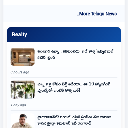
..More Telugu News
Realty
వంటగది ఉన్నా.. కనిపించదు! ఇదే కొత్త 'ఇన్విజిబుల్
కిచెన్' ట్రెండ్
8 hours ago
చిన్న ఇళ్ల కోసం బెస్ట్ ఐడియా.. ఈ 10 హ్యాంగింగ్
ప్లాంట్స్‌తో ఇంటికి కొత్త లుక్!
1 day ago
హైదరాబాద్‌లో రియల్ ఎస్టేట్ స్లంప్‌కు మేం కారణం
కాదు: హైడ్రా కమిషనర్ ఏవీ రంగనాథ్