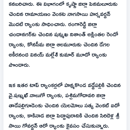
కనబరిచారు. ఈ విభాగంలో కృష్ణా జిల్లా పెనమలూరుకు
చెందిన రామాయణం వెంకట నాగసాయి హర్షవర్దన్‌
మొదటి ర్యాంకు సాధించారు. రంగారెడ్డి జిల్లా
చందానగర్‌కు చెందిన షన్ముఖ నిశాంత్‌ అక్షింతల రెండో
ర్యాంకు, కోనసీమ జిల్లా ఆలమూరుకు చెందిన డేగల
అకీరనంద వినయ్‌ మల్లేశ్‌ కుమార్‌ మూడో ర్యాంకు
పొందారు.
ఇక ఇతర టాప్ ర్యాంకర్లలో హన్మకొండ వడ్డేపల్లికి చెందిన
వై.షణ్ముఖ్‌ నాలుగో ర్యాంకు, పశ్చిమగోదావరి జిల్లా
తాడేపల్లిగూడెంకు చెందిన యెలమోలు సత్య వెంకట్‌ ఐదో
ర్యాంకు, కాకినాడ జిల్లా పెద్దాపురానికి చెందిన సిరిదెళ్ల శ్రీ
సాయి గోవర్దన్‌ ఆరో ర్యాంకు కైవసం చేసుకున్నారు.