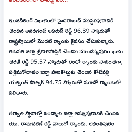
ఇంజినీరింగ్‌ విభాగంలో హైదరాబాద్ వనస్థలిపురానికి
చెందిన అవనగంటి అనిరుధ్‌ రెడ్డి 96.39 స్కోరుతో
రాష్ట్రస్థాయిలో మొదటి ర్యాంకు కైవసం చేసుకున్నారు.
తిరుపతి జిల్లా శ్రీకాళహస్తికి చెందిన మాండవ్యపురం భాను
చరణ్‌ రెడ్డి 95.57 స్కోరుతో రెండో ర్యాంకు సాధించగా,
పశ్చిమగోదావరి జిల్లా పాలకొల్లుకు చెందిన కోటిపల్లి
యశ్వంత్‌ సాత్విక్‌ 94.75 స్కోరుతో మూడో ర్యాంకులో
నిలిచారు.
తర్వాతి స్థానాల్లో నంద్యాల జిల్లా తిమ్మాపురానికి చెందిన
యు. రామచరణ్‌ రెడ్డి నాలుగో ర్యాంకు, అనంతపురం