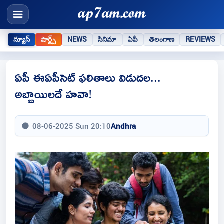
న్యూస్
షార్ట్స్
NEWS
సినిమా
ఏపీ
తెలంగాణ
REVIEWS
ఏపీ ఈఏపీసెట్ ఫలితాలు విడుదల...
అబ్బాయిలదే హవా!
08-06-2025 Sun 20:10
Andhra