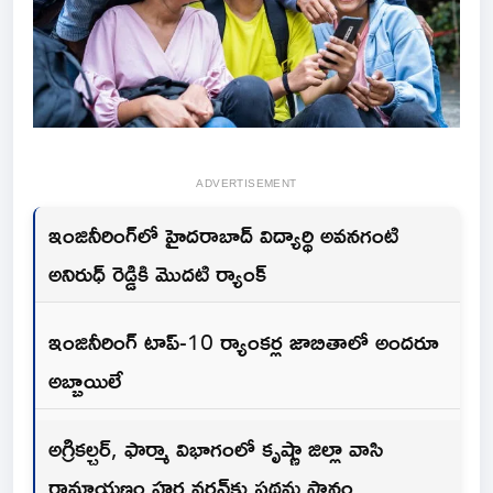
ADVERTISEMENT
ఇంజినీరింగ్‌లో హైదరాబాద్ విద్యార్థి అవనగంటి
అనిరుధ్‌ రెడ్డికి మొదటి ర్యాంక్
ఇంజినీరింగ్ టాప్-10 ర్యాంకర్ల జాబితాలో అందరూ
అబ్బాయిలే
అగ్రికల్చర్, ఫార్మా విభాగంలో కృష్ణా జిల్లా వాసి
రామాయణం హర్షవర్ధన్‌కు ప్రథమ స్థానం