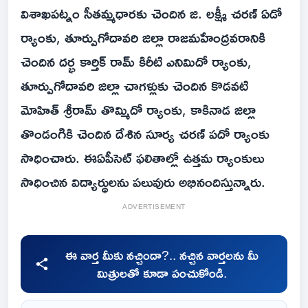
విశాఖపట్నం సీతమ్మధారకు చెందిన జి. లక్ష్మీ చరణ్‌ ఏడో
ర్యాంకు, తూర్పుగోదావరి జిల్లా రాజమహేంద్రవరానికి
చెందిన దర్భ కార్తిక్‌ రామ్‌ కిరీటి ఎనిమిదో ర్యాంకు,
తూర్పుగోదావరి జిల్లా చాగళ్లుకు చెందిన కొడవటి
మోహిత్‌ శ్రీరామ్‌ తొమ్మిదో ర్యాంకు, కాకినాడ జిల్లా
తొండంగికి చెందిన దేశిన సూర్య చరణ్‌ పదో ర్యాంకు
సాధించారు. ఈఏపీసెట్ ఫలితాల్లో ఉత్తమ ర్యాంకులు
సాధించిన విద్యార్థులను పలువురు అభినందిస్తున్నారు.
ADVERTISEMENT
ఈ వార్త మీకు నచ్చిందా?.. నచ్చిన వార్తలను మీ
మిత్రులతో కూడా పంచుకోండి.