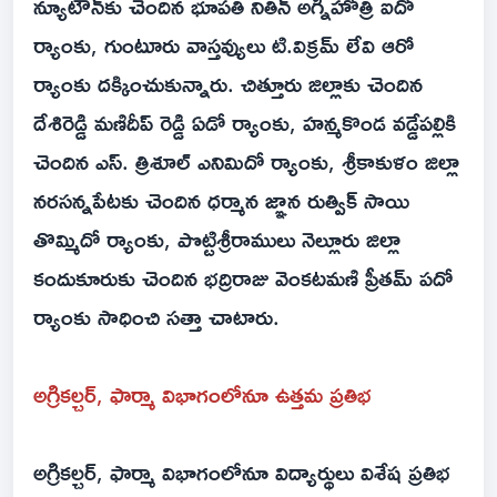
న్యూటౌన్‌కు చెందిన భూపతి నితిన్‌ అగ్నిహోత్రి ఐదో
ర్యాంకు, గుంటూరు వాస్తవ్యులు టి.విక్రమ్‌ లేవి ఆరో
ర్యాంకు దక్కించుకున్నారు. చిత్తూరు జిల్లాకు చెందిన
దేశిరెడ్డి మణిదీప్‌ రెడ్డి ఏడో ర్యాంకు, హన్మకొండ వడ్డేపల్లికి
చెందిన ఎస్‌. త్రిశూల్‌ ఎనిమిదో ర్యాంకు, శ్రీకాకుళం జిల్లా
నరసన్నపేటకు చెందిన ధర్మాన జ్ఞాన రుత్విక్‌ సాయి
తొమ్మిదో ర్యాంకు, పొట్టిశ్రీరాములు నెల్లూరు జిల్లా
కందుకూరుకు చెందిన భద్రిరాజు వెంకటమణి ప్రీతమ్‌ పదో
ర్యాంకు సాధించి సత్తా చాటారు.
అగ్రికల్చర్‌, ఫార్మా విభాగంలోనూ ఉత్తమ ప్రతిభ
అగ్రికల్చర్‌, ఫార్మా విభాగంలోనూ విద్యార్థులు విశేష ప్రతిభ