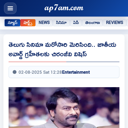
న్యూస్
షార్ట్స్
NEWS
సినిమా
ఏపీ
తెలంగాణ
REVIEWS
తెలుగు సినిమా మరోసారి మెరిసింది.. జాతీయ
అవార్డ్ గ్ర‌హీత‌ల‌కు చిరంజీవి విషెస్
02-08-2025 Sat 12:28
Entertainment