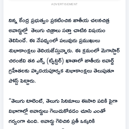
ADVERTISEMENT
నిన్న కేంద్ర ప్ర‌భుత్వం ప్ర‌క‌టించిన జాతీయ చ‌ల‌న‌చిత్ర
అవార్డుల్లో తెలుగు చిత్రాలు స‌త్తా చాటిన విష‌యం
తెలిసిందే. ఈ నేప‌థ్యంలో ప‌లువురు ప్ర‌ముఖులు
శుభాకాంక్ష‌లు తెలియ‌జేస్తున్నారు. ఈ క్ర‌మంలో మెగాస్టార్
చిరంజీవి త‌న ఎక్స్ (ట్విట్ట‌ర్) ఖాతాలో జాతీయ అవార్డ్
గ్రహీతలకు హృదయపూర్వక శుభాకాంక్షలు తెలుపుతూ
పోస్ట్ పెట్టారు.
“తెలుగు టాలెంట్, తెలుగు సినిమాలు ఈసారి పదికి పైగా
విభాగాల్లో అవార్డులు గెలుచుకోవడం చూసి ఎంతో
గర్వంగా ఉంది. అవార్డు గెలిచిన ప్రతీ ఒక్కరికి