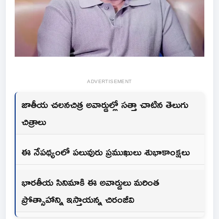
ADVERTISEMENT
జాతీయ చ‌ల‌న‌చిత్ర అవార్డుల్లో స‌త్తా చాటిన తెలుగు
చిత్రాలు
ఈ నేప‌థ్యంలో ప‌లువురు ప్ర‌ముఖులు శుభాకాంక్ష‌లు
భార‌తీయ సినిమాకి ఈ అవార్డులు మ‌రింత
ప్రోత్సాహాన్ని ఇస్తాయ‌న్న చిరంజీవి