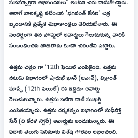
మనస్పూర్తిగా అభినందనలు” అంటూ చిరు రాసుకొచ్చారు.
అలాగే బాల‌కృష్ణ‌ న‌టించిన 'భ‌గ‌వంత్ కేస‌రి' చిత్ర
బృందానికి ప్ర‌త్యేక శుభాకాంక్ష‌లు తెలియజేశారు. ఈ
సంద‌ర్భంగా త‌న పోస్టులో అవార్డులు గెలుచుకున్న వారికి
సంబంధించిన జాబితాను కూడా చిరంజీవి పెట్టారు.
ఉత్తమ చిత్రం గా ’12th ఫెయిల్ ఎంపికైంది. ఉత్తమ
నటుడు విభాగంలో షారుఖ్ ఖాన్ (జవాన్), విక్రాంత్
మాస్సే (12th ఫెయిల్) ఈ ఇద్దరూ అవార్డు
గెలుచుకున్నారు. ఉత్తమ నటిగా రాణీ ముఖర్జీ
ఎంపికయ్యారు. ఉత్తమ దర్శకత్వం విభాగంలో సుధీప్తో
సేన్ (ది కేరళ స్టోరీ) అవార్డును అందుకున్నారు. ఈ
ఏడాది తెలుగు సినిమాకు విశేష గౌరవం లభించింది.