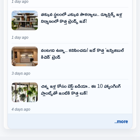
1 day ago
తక్కువ స్థలంలో ఎక్కువ సౌకర్యాలు.. డ్యూప్లెక్స్ ఇళ్ల
నిర్మాణంలో కొత్త ట్రెండ్స్ ఇవే!
1 day ago
వంటగది ఉన్నా.. కనిపించదు! ఇదే కొత్త 'ఇన్విజిబుల్
కిచెన్' ట్రెండ్
3 days ago
చిన్న ఇళ్ల కోసం బెస్ట్ ఐడియా.. ఈ 10 హ్యాంగింగ్
ప్లాంట్స్‌తో ఇంటికి కొత్త లుక్!
4 days ago
..more