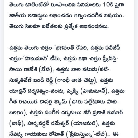
తెలుగు టాలెంట్‌తో రూపొందిన సినిమాలకు 10కి పైగా
జాతీయ అవార్డులు లభించడం గర్వించదగిన విషయం.
తెలుగు సినిమా విజేతలకు ప్రత్యేక అభినందనలు.
ఉత్తమ తెలుగు చిత్రం-‘భగవంత్ కేసరి, ఉత్తమ ఏవీజీసీ
చిత్రం-‘హనుమాన్’ టీమ్, ఉత్తమ కథా చిత్రం స్క్రీన్‌ప్లే-
సాయి రాజేశ్‌ (బేబీ), ఉత్తమ బాల నటుడు/నటి-
సుకృతివేణి బండి రెడ్డి (గాంధీ తాత చెట్టు), ఉత్తమ
యాక్షన్ దర్శకత్వం-నందు, పృథ్వీ (హనుమాన్), ఉత్తమ
గీత రచయిత-కాసర్ల శ్యామ్ (ఊరు ప‌ల్లేటూరు పాట-
బలగం), ఉత్తమ సంగీత దర్శకులు: జీవీ ప్రకాశ్‌ కుమార్
(వాథీ), హర్షవర్ధన్ రమేశ్వర్ (యానిమల్), ఉత్తమ
నేపథ్య గాయకులు రోహిత్ (‘ప్రేమిస్తున్నా’-బేబీ).. ఈ