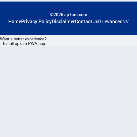
©2026 ap7am.com
Home
Privacy Policy
Disclaimer
ContactUs
Grievances
NV
Want a better experience?
Install ap7am PWA app