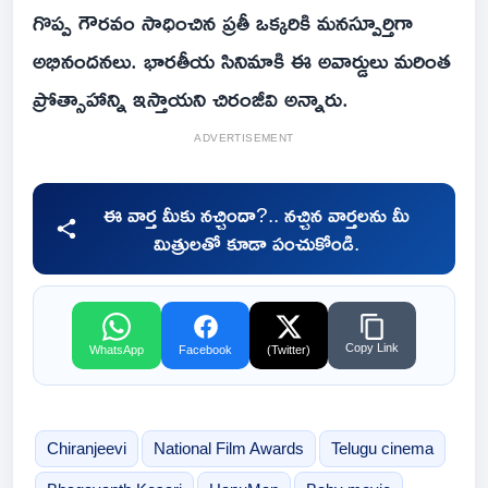
గొప్ప గౌరవం సాధించిన ప్రతీ ఒక్కరికి మనస్పూర్తిగా
అభినందనలు. భార‌తీయ సినిమాకి ఈ అవార్డులు మ‌రింత
ప్రోత్సాహాన్ని ఇస్తాయ‌ని చిరంజీవి అన్నారు.
ADVERTISEMENT
ఈ వార్త మీకు నచ్చిందా?.. నచ్చిన వార్తలను మీ
మిత్రులతో కూడా పంచుకోండి.
Copy Link
WhatsApp
Facebook
(Twitter)
Chiranjeevi
National Film Awards
Telugu cinema