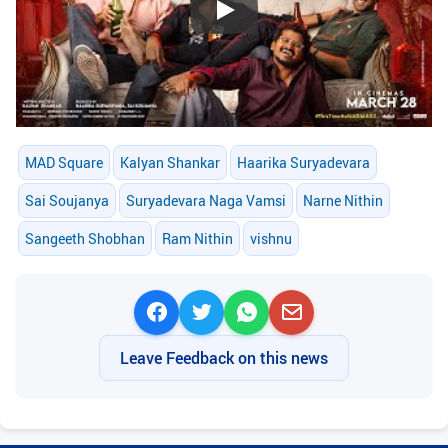
Play
MAD Square
Kalyan Shankar
Haarika Suryadevara
Sai Soujanya
Suryadevara Naga Vamsi
Narne Nithin
Sangeeth Shobhan
Ram Nithin
vishnu
Leave Feedback on this news