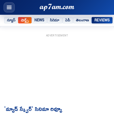
న్యూస్
షార్ట్స్
NEWS
సినిమా
ఏపీ
తెలంగాణ
REVIEWS
ADVERTISEMENT
'మ్యాడ్‌ స్క్వేర్‌' సినిమా రివ్యూ