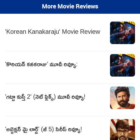
More Movie Reviews
'Korean Kanakaraju' Movie Review
'కొరియన్‌ కనకరాజు' మూవీ రివ్యూ:
'గట్టా కుస్తీ 2' (నెట్ ఫ్లిక్స్) మూవీ రివ్యూ!
'అబ్జెక్షన్ మై లార్డ్' (జీ 5) సిరీస్ రివ్యూ!