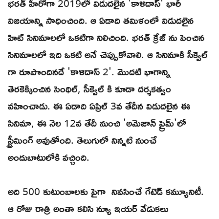
భరత్ హీరోగా 2019లో విడుదలైన 'కాళిదాస్' భారీ
విజయాన్ని సాధించింది. ఆ ఏడాది తమిళంలో విడుదలైన
హిట్ సినిమాలలో ఒకటిగా నిలిచింది. భరత్ క్రేజ్ ను పెంచిన
సినిమాలలో ఇది ఒకటి అనే చెప్పుకోవాలి. ఆ సినిమాకి సీక్వెల్
గా రూపొందినదే 'కాళిదాస్ 2'. మొదటి భాగాన్ని
తెరకెక్కించిన సెంథిల్, సీక్వెల్ కి కూడా దర్శకత్వం
వహించాడు. ఈ ఏడాది ఏప్రిల్ 3వ తేదీన విడుదలైన ఈ
సినిమా, ఈ నెల 12వ తేదీ నుంచి 'అమెజాన్ ప్రైమ్'లో
స్ట్రీమింగ్ అవుతోంది. తెలుగులో నిన్నటి నుంచే
అందుబాటులోకి వచ్చింది.
అది 500 కుటుంబాలకు పైగా నివసించే గేటెడ్ కమ్యూనిటీ.
ఆ రోజు రాత్రి అంతా కలిసి న్యూ ఇయర్ వేడుకలు