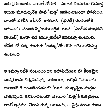
జరుపుకుంటారు. అయితే గోకుల్ - సంజన దంపతుల కుమార్తె
అయిన మూడున్నరేళ్ల పాప 'మిత్ర' కనిపించకుండా పోతుంది.
దాంతో పోలీస్ ఆఫీసర్ 'కాళిదాస్' (భరత్) రంగంలోకి
దిగుతాడు. సంజన స్నేహితురాలైన 'రూప' (సంగీత మాధవన్
నాయర్) కూడా అదే కమ్యూనిటీలో నివసిస్తూ ఉంటుంది.
టీనేజ్ లో ఉన్న కూతురు 'అనన్య'తో కలిసి ఆమె నివసిస్తూ
ఉంటుంది.
ఆ కమ్యూనిటీకి సంబంధించిన అసోసియేషన్ లో కీలకమైన
బాధ్యతలను నిర్వహిస్తున్న కారణంగా, అక్కడి వివరాలను
కాళిదాస్ కి అందజేయడంలో 'రూప' ముఖ్యమైన పాత్రను
పోషిస్తుంది. కనిపించకుండా పోయిన 'మిత్ర'కి కుక్కపిల్లలు
అంటే ఇష్టమని తెలుసుకున్న కాళిదాస్, ఆ వైపు నుంచి కూడా