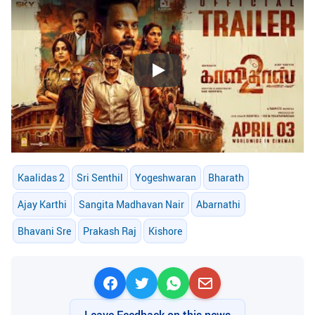
Play
Kaalidas 2
Sri Senthil
Yogeshwaran
Bharath
Ajay Karthi
Sangita Madhavan Nair
Abarnathi
Bhavani Sre
Prakash Raj
Kishore