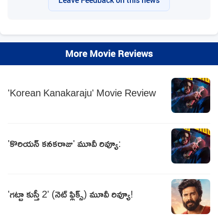
Leave Feedback on this news
More Movie Reviews
'Korean Kanakaraju' Movie Review
'కొరియన్‌ కనకరాజు' మూవీ రివ్యూ:
'గట్టా కుస్తీ 2' (నెట్ ఫ్లిక్స్) మూవీ రివ్యూ!