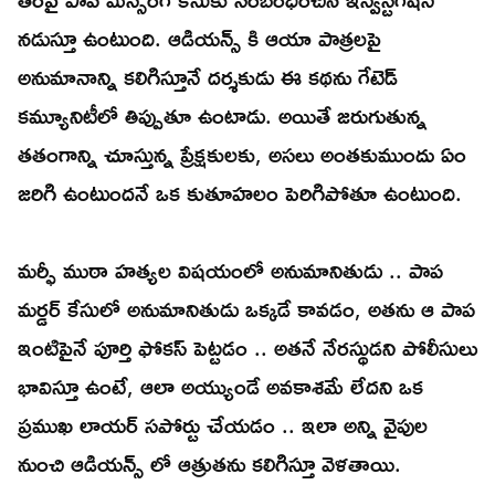
నడుస్తూ ఉంటుంది. ఆడియన్స్ కి ఆయా పాత్రలపై
అనుమానాన్ని కలిగిస్తూనే దర్శకుడు ఈ కథను గేటెడ్
కమ్యూనిటీలో తిప్పుతూ ఉంటాడు. అయితే జరుగుతున్న
తతంగాన్ని చూస్తున్న ప్రేక్షకులకు, అసలు అంతకుముందు ఏం
జరిగి ఉంటుందనే ఒక కుతూహలం పెరిగిపోతూ ఉంటుంది.
మర్ఫీ ముఠా హత్యల విషయంలో అనుమానితుడు .. పాప
మర్డర్ కేసులో అనుమానితుడు ఒక్కడే కావడం, అతను ఆ పాప
ఇంటిపైనే పూర్తి ఫోకస్ పెట్టడం .. అతనే నేరస్థుడని పోలీసులు
భావిస్తూ ఉంటే, ఆలా అయ్యుండే అవకాశమే లేదని ఒక
ప్రముఖ లాయర్ సపోర్టు చేయడం .. ఇలా అన్ని వైపుల
నుంచి ఆడియన్స్ లో ఆత్రుతను కలిగిస్తూ వెళతాయి.