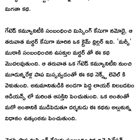
మిగతా కథ.
గేటెడ్ కమ్యూనిటీకి సంబంధించి మిస్సింగ్ కేసుగా నమోదై, ఆ
తరువాత మర్డర్ కేసుగా మారిన ఒక క్రైమ్ థ్రిల్లర్ ఇది. 'మర్ఫీ'
ముఠాకి సంబంధించిన ఉసక్తుల మర్డర్ తో ఈ కథ
మొదలవుతుంది. ఆ తరువాత ఒక గేటెడ్ కమ్యూనిటీని నుంచి
మూడున్నరేళ్ల పాప మిస్సవ్వడంతో ఈ కథ నెక్స్ట్ లెవెల్ కి
వెళుతుంది. అనుమానితుడికి అండగా పెద్ద లాయర్ నిలబడటం
ఆడియన్స్ లో మరింత ఆసక్తిని పెంచుతుంది. ఒక అంశంతో
మరో అంశానికి ముడిపెడుతూ దర్శకుడు ఈ కథను అల్లుకున్న
విధానం ఉత్కంఠను పెంచుతుంది.
తెరపై పాప మిస్సింగ్ కేసుకు సంబంధించిన ఇన్వెస్టిగేషన్