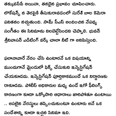
తక్కువసేపే అయినా, తనదైన ప్రభావం చూపించారు.
లొకేషన్స్ న తెరపైకి తీసుకురావడంలో సురేశ్ బాల కెమెరా
పనితనం నచ్చుతుంది. సామ్ సీఎస్ అందించిన నేపథ్య
సంగీతం ఈ సినిమాను నిలబెట్టేసిందని చెప్పాలి. భువన్
శ్రీనివాసన్ ఎడిటింగ్ వర్క్ చాలా నీట్ గా అనిపిస్తుంది.
ఫలానావారే నేరం చేసి ఉంటారనే ఒక విషయాన్ని
ముందుగానే మైండులో ఫిక్స్ చేసుకుని ఇన్వెస్టిగేషన్
చేయకూడదు. ఇన్వెస్టిగేషన్ పూర్తికాకముందే ఒక నిర్ధారణకు
రాకూడదు. పోలీస్ అధికారుల మధ్య ఉండే ఇగో ఫీలింగ్స్
కారణంగా కూడా ఒక్కోసారి ఆధారాలు జారిపోతూ ఉంటాయి
.. అసలైన నేరస్థులు తప్పించుకుంటూ ఉంటారు అనే ఒక
సందేశాన్ని కూడా ఇచ్చిన సినిమా ఇది.