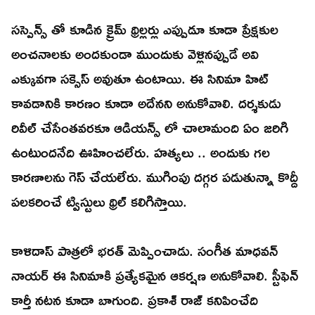
సస్పెన్స్ తో కూడిన క్రైమ్ థ్రిల్లర్లు ఎప్పుడూ కూడా ప్రేక్షకుల
అంచనాలకు అందకుండా ముందుకు వెళ్లినప్పుడే అవి
ఎక్కువగా సక్సెస్ అవుతూ ఉంటాయి. ఈ సినిమా హిట్
కావడానికి కారణం కూడా అదేనని అనుకోవాలి. దర్శకుడు
రివీల్ చేసేంతవరకూ ఆడియన్స్ లో చాలామంది ఏం జరిగి
ఉంటుందనేది ఊహించలేరు. హత్యలు .. అందుకు గల
కారణాలను గెస్ చేయలేరు. ముగింపు దగ్గర పడుతున్నా కొద్దీ
పలకరించే ట్విస్టులు థ్రిల్ కలిగిస్తాయి.
కాళిదాస్ పాత్రలో భరత్ మెప్పించాడు. సంగీత మాధవన్
నాయర్ ఈ సినిమాకి ప్రత్యేకమైన ఆకర్షణ అనుకోవాలి. స్టీఫెన్
కార్తీ నటన కూడా బాగుంది. ప్రకాశ్ రాజ్ కనిపించేది