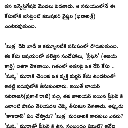
తన ఇన్వెస్టిగేషన్ మొదలు పెడతాడు. ఆ సమయంలోనే ఈ
కేసులోకి అసిస్టెంట్ కమిషనర్ వైష్ణవి (భవానిశ్రీ)
ఎంటరవుతుంది.
'మిత్ర' డెడ్ బాడీ ఆ కమ్యూనిటీకి సమీపంలో దొరుకుతుంది.
ఈ కేసు విషయంలో తలెత్తిన సందేహాలు, 'స్టీఫెన్' (అజయ్
కార్తీ) దిశగా వెళతాయి. గతంలో అతనిపై ఒక రేప్ కేసు ..
'మర్ఫీ' ముఠాకి చెందిన ఒక వ్యక్తి మర్డర్ కేసు ఉండటంతో
అతణ్ణి అదుపులోకి తీసుకుంటారు. అయితే లాయర్
నటరాజన్(ప్రకాశ్ రాజ్) వచ్చి, తన జూనియర్ అయిన స్టీఫెన్ కి
ఎలాంటి పాపం తెలియదని చెప్పి తీసుకుని వెళతాడు. అప్పుడు
'కాళిదాస్' ఏం చేస్తాడు? 'మిత్ర' మరణానికి కారకులు ఎవరు?
'మర్ఫీ' ముఠాతో స్టీఫెన్ కి ఉన్న సంబంధం ఏమిటి? అనేది