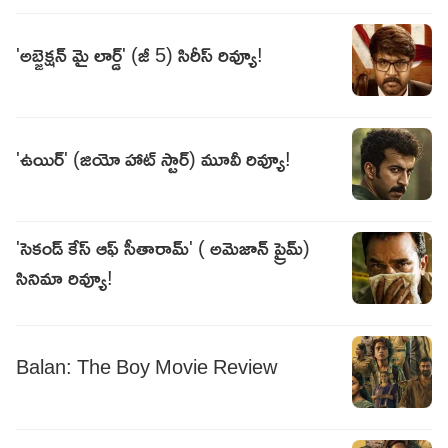
'అబ్జెక్షన్ మై లార్డ్' (జీ 5) సిరీస్ రివ్యూ!
'ఉయిర్' (జియో హాట్ స్టార్) మూవీ రివ్యూ!
'సెకండ్ కేస్ ఆఫ్ సీతారామ్' ( అమెజాన్ ప్రైమ్)
సినిమా రివ్యూ!
Balan: The Boy Movie Review