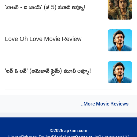
'బాలన్ - ది బాయ్' (జీ 5) మూవీ రివ్యూ!
Love Oh Love Movie Review
'లవ్ ఓ లవ్' (అమెజాన్ ప్రైమ్) మూవీ రివ్యూ!
..More Movie Reviews
©2026 ap7am.com