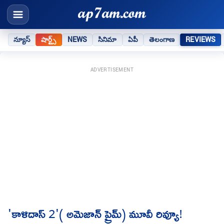
న్యూస్
షార్ట్స్
NEWS
సినిమా
ఏపీ
తెలంగాణ
REVIEWS
ADVERTISEMENT
'కాళిదాస్ 2'( అమెజాన్ ప్రైమ్) మూవీ రివ్యూ!