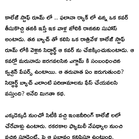
కాలేజ్ స్టాఫ్ రూమ్ లో .. ఫలానా ర్యాక్ లో ఉన్న ఒక కవర్
తీసుకొచ్చి తనకి ఇస్తే ఇక వాళ్ల జోలికి రాననని సుహాస్
అంటాడు. తన బ్యాచ్ తో కలిసి ఒక రాత్రివేళ కాలేజ్ స్టాఫ్
రూమ్ లోకి వెళ్లిన సిద్ధార్థ్ ఆ కవర్ ను చేజిక్కించుకుంటాడు. ఆ
కవర్లో మరునాడు జరగవలసిన ఎగ్జామ్ కి సంబంధించిన
క్వశ్చన్ పేపర్స్ ఉంటాయి. ఆ తరువాత ఏం జరుగుతుంది?
సిద్ధార్థ్ బ్యాచ్ ఎలాంటి పరిణామాలను ఫేస్ చేయవలసి
వస్తుంది? అనేది మిగతా కథ.
ఎక్కడెక్కడి నుంచో సిటీకి వచ్చి ఇంజనీరింగ్ కాలేజ్ లలో
చేరేవాళ్లు ఉంటారు. రకరకాల ఫ్యామిలీ నేపథ్యాల నుంచి
వచ్చిన స్టూడెంట్స్ పై ఆ ప్రభావం కనిపిస్తూ ఉంటుంది.