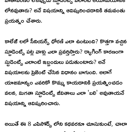
లోనవుతారు? అనే విషయాన్ని ఆవిష్కరించడానికి తమవంతు
ప్రయత్నం చేశారు.
కాలేజ్ లలో సీనియర్స్ ధోరణి ఎలా ఉంటుంది? కొత్తగా వచ్చిన
స్టూడెంట్స్ పట్ల వాళ్లు ఎలా ప్రవర్తిస్తారు? ర్యాగింగ్ కారణంగా
స్టుడెంట్స్ ఎలాంటి ఇబ్బందులు పడుతుంటారు? అనే
విషయాలను ప్రెజెంట్ చేసిన విధానం బాగుంది. అలాగే
యాజమాన్యం ఎవరికో కొమ్ము కాయడానికి ప్రయత్నించడం
వలన, మిగతా స్టూడెంట్స్ జీవితాలు ఎలా 'బలి' అవుతాయనే
విషయాన్ని ఆవిష్కరించారు.
అయితే ఈ 8 ఎపిసోడ్స్ లోని కథవరకూ చూసుకుంటే, చాలా