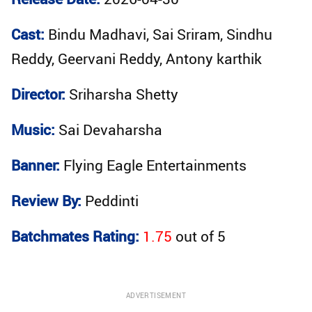
Cast:
Bindu Madhavi, Sai Sriram, Sindhu
Reddy, Geervani Reddy, Antony karthik
Director:
Sriharsha Shetty
Music:
Sai Devaharsha
Banner:
Flying Eagle Entertainments
Review By:
Peddinti
Batchmates Rating:
1.75
out of
5
ADVERTISEMENT