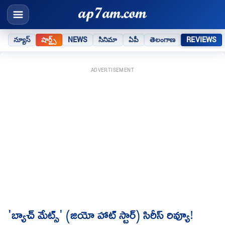
న్యూస్
షార్ట్స్
NEWS
సినిమా
ఏపీ
తెలంగాణ
REVIEWS
ADVERTISEMENT
'బ్యాచ్ మేట్స్' (జియో హాట్ స్టార్) సిరీస్ రివ్యూ!