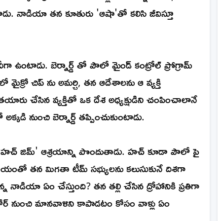
ు. నాడియా తన కూతురు 'ఆషా'తో కలిసి జీవిస్తూ
ీగా ఉంటాడు. బెర్నార్డ్ తో పౌలో మైండ్ కంట్రోల్ ప్రోగ్రామ్
మైక్రో చిప్ ను అమర్చి, తన ఆదేశాలను ఆ వ్యక్తి
యారు చేసిన వ్యక్తితో ఒక దేశ అధ్యక్షుడిని చంపించాలానే
్కడి నుంచి బెర్నార్డ్ తప్పించుకుంటాడు.
సర్ 'హచ్ జిమ్' ఆశ్రయాన్ని పొందుతాడు. హచ్ కూడా పౌలో పై
ి సాయంతో తన మిగతా టీమ్ సభ్యులను కలుసుకునే దిశగా
న నాడియా ఏం చేస్తుంది? తన తల్లి చేసిన ద్రోహానికి ప్రతిగా
ోర్ నుంచి మానవాళిని కాపాడటం కోసం వాళ్లు ఏం