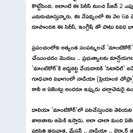
కొట్టేసింది. అలాంటి ఈ సిరీస్ నుంచి సీజన్ 2 ఎప
ఎదురుచూస్తున్నారు. ఈ నేపథ్యంలో ఈ నెల 6వ తేదీ న
రూపొందిన ఈ సిరీస్, ఇంగ్లిష్ తో పాటు వివిధ 
ప్రపంచంలోని అత్యంత సంపన్నులచే 'మాంటికోర్
చేయించడం మొదలు .. ప్రభుత్వాలను మార్చేయగల
'మాంటికోర్'కి అడ్డుకట్ట వేయడానికి 'సిటాడెల్'
గూఢచారి విభాగంలో నాడియా (ప్రియాంక చోప్రా) మేస
కానీ ఆ ఏజెంట్లు అందరూ ఇప్పుడు చల్లాచెదురై ఉ
దాలియా 'మాంటికోర్'లో పనిచేస్తుందని తెలియన
జాబితాను ఆమెకి ఇస్తాడు. అలా చాలా మంది ఏజె
పరిస్థితి తరువాత, మేసన్ .. నాడియా .. బెర్నార్డ్ 