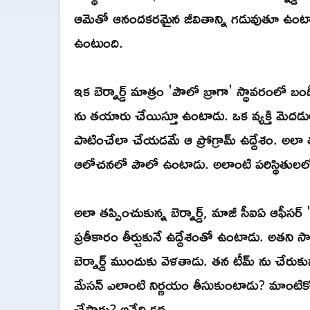
ఆమెతో ఆనందకరమైన జీవితాన్ని గడువుతూ ఉంటాడ
ఉంటుంది.
ఇక బెర్నార్డ్ మాత్రం 'పౌలో బ్రాగా' స్థావరంలో బంద
ను తయారు చేయిస్తూ ఉంటాడు. ఒక వ్యక్తి మెదడులో 
పాటించేలా చేయడమే ఆ ప్రోగ్రామ్ ఉద్దేశం. అలా త
ఆలోచనలో పౌలో ఉంటాడు. అలాంటి పరిస్థితులలో అక
అలా తప్పించుకున్న బెర్నార్డ్, మాజీ సీఐఏ ఆఫీ
ప్రతీకారం తీర్చుకునే ఉద్దేశంతో ఉంటాడు. అతన
బెర్నార్డ్ ముందుకు వెళతాడు. తన టీమ్ ను చేరుకున్
మేసన్ ఎలాంటి నిర్ణయం తీసుకుంటాడు? మాంటిక
చేస్తారు? అనేది కథ.