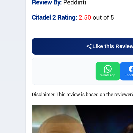
Review By:
Peddinti
Citadel 2 Rating:
2.50
out of
5
Like this Revie
WhatsApp
Face
Disclaimer: This review is based on the reviewer