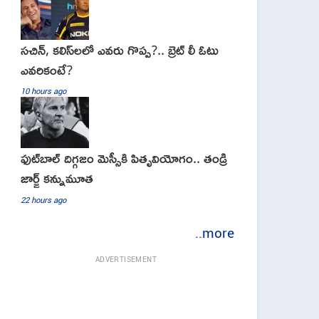
సచిన్, కలిస్‌లలో ఎవరు గొప్ప?.. బ్రెట్ లీ ఓటు
ఎవరికంటే?
10 hours ago
ఫుట్‌బాల్ దిగ్గజం మెస్సీకి పితృవియోగం.. తండ్రి
జార్జ్ కన్నుమూత
22 hours ago
..more
ADVERTISEMENT