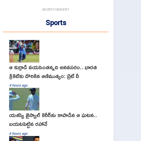
ADVERTISEMENT
Sports
ఆ కుర్రాడి వయసెంతన్నది అనవసరం.. భారత
క్రికెట్‌కు దొరికిన ఆణిముత్యం: బ్రెట్ లీ
4 hours ago
యశస్వి జైస్వాల్ కెరీర్‌ను కాపాడిన ఆ ఘటన..
బయటపెట్టిన రహానే
6 hours ago