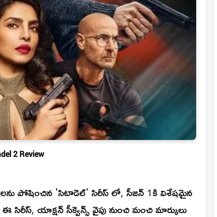
adel 2 Review
్రలను పోషించిన 'సిటాడెల్' సిరీస్ లో, సీజన్ 1కి విశేషమైన
 ఈ సిరీస్, యాక్షన్ సీక్వెన్స్ వైపు నుంచి మంచి మార్కులు