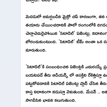
మెదడులో అమర్చబడిన మైక్రో చిప్ కారణంగా, తన
తయారు చేయించడానికి పౌలో రంగంలోకి దిగడం
చెల్లాచెదురైపోయిన 'సిటాడెల్' ఏజెంట్లు, నిదా
జోరందుకుంటుంది. 'సిటాడెల్' టీమ్ అంతా ఒక దగ్
మారుతుంది.
'సిటాడెల్'కి సంబంధించిన ఏజెంట్లకి ఎదురయ్యే
బయటపడే తీరు ఆడియన్స్ లో ఆసక్తిని రేకెత్తిస్
పట్టుకోవడానికి సిటాడెల్ ఏజెంట్లు ప్లాన్ చేసి
కాస్త నిదానంగా నడుస్తూ వెళుతుంది. మేసన్ .. 
సాగదీసిన భావన కలుగుతుంది.