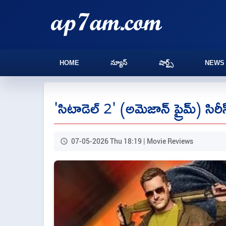
HOME
న్యూస్
షార్ట్స్
NEWS
'సిటాడెల్ 2' (అమెజాన్ ప్రైమ్) సిరీస
07-05-2026 Thu 18:19 | Movie Reviews