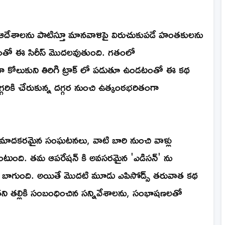
 ఆదేశాలను పాటిస్తూ మానవాళిపై విరుచుకుపడే హంతకులను
తో ఈ సిరీస్ మొదలవుతుంది. గతంలో
నంగా కోలుకుని తిరిగి ట్రాక్ లో పడుతూ ఉండటంతో ఈ కథ
గరికి చేరుకున్న దగ్గర నుంచి ఉత్కంఠభరితంగా
 ప్రమాదకరమైన సంఘటనలు, వాటి బారి నుంచి వాళ్లు
తూ ఉంటుంది. తమ ఆపరేషన్ కి అవసరమైన 'ఎడిసన్' ను
న తీరు బాగుంది. అయితే మొదటి మూడు ఎపిసోడ్స్ తరువాత కథ
అతని తల్లికి సంబంధించిన సన్నివేశాలను, సంభాషణలతో