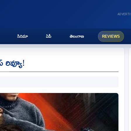
ADVERT
సినిమా
ఏపీ
తెలంగాణ
REVIEWS
్ రివ్యూ!