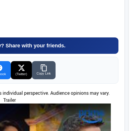
w? Share with your friends.
Copy Link
book
(Twitter)
’s individual perspective. Audience opinions may vary.
Trailer