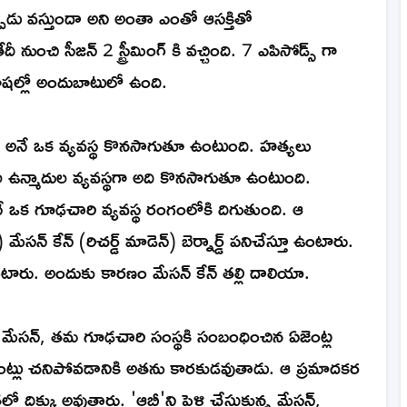
్పుడు వస్తుందా అని అంతా ఎంతో ఆసక్తితో
ుంచి సీజన్ 2 స్ట్రీమింగ్ కి వచ్చింది. 7 ఎపిసోడ్స్ గా
భాషల్లో అందుబాటులో ఉంది.
' అనే ఒక వ్యవస్థ కొనసాగుతూ ఉంటుంది. హత్యలు
 ఉన్మాదుల వ్యవస్థగా అది కొనసాగుతూ ఉంటుంది.
 అనే ఒక గూఢచారి వ్యవస్థ రంగంలోకి దిగుతుంది. ఆ
న్ కేన్ (రిచర్డ్ మాడెన్) బెర్నార్డ్ పనిచేస్తూ ఉంటారు.
ంటారు. అందుకు కారణం మేసన్ కేన్ తల్లి దాలియా.
ి మేసన్, తమ గూఢచారి సంస్థకి సంబంధించిన ఏజెంట్ల
ంట్లు చనిపోవడానికి అతను కారకుడవుతాడు. ఆ ప్రమాదకర
తలో దిక్కు అవుతారు. 'ఆబీ'ని పెళ్లి చేసుకున్న మేసన్,