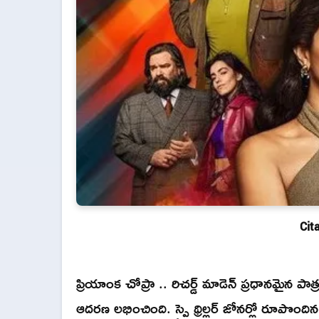
Cit
ప్రియాంక చోప్రా .. రిచర్డ్ మాడెన్ ప్రధానమైన పాత
ఆదరణ లభించింది. స్పై థ్రిల్లర్ జోనర్లో రూపొందిన