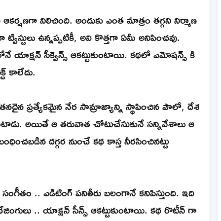
 ఆకర్షణగా నిలిచింది. అందుకు ఎంత మాత్రం తగ్గని నిర్మాణ
్విస్టులు ఉన్నప్పటికీ, అవి కొత్తగా ఏమీ అనిపించవు.
ోనే యాక్షన్ సీక్వెన్స్ ఆకట్టుకుంటాయి. కథలో ఎమోషన్స్ కి
్ట్ కాలేదు.
న ప్రత్యేకమైన నేర సామ్రాజ్యాన్ని స్థాపించిన పౌలో, దేశ
పుతుంటాడు. అయితే ఆ తరువాత చోటుచేసుకునే సన్నివేశాలు ఆ
ను బంధించబడిన దగ్గర నుంచే కథ కాస్త నీరసించినట్టు
య సంగీతం .. ఎడిటింగ్ పనితీరు బలంగానే కనిపిస్తుంది. ఇది
ఛేజింగులు .. యాక్షన్ సీన్స్ ఆకట్టుకుంటాయి. కథ రొటీన్ గా