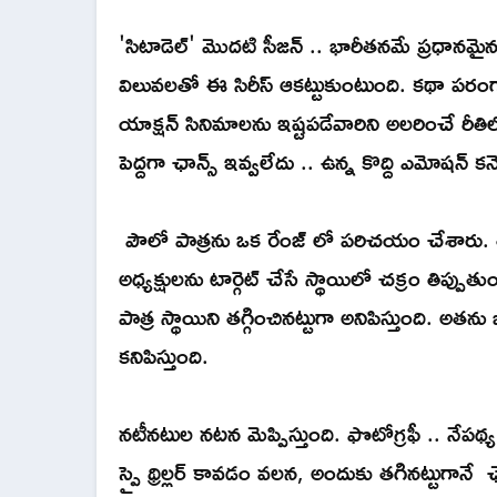
'సిటాడెల్' మొదటి సీజన్ .. భారీతనమే ప్రధానమైన
విలువలతో ఈ సిరీస్ ఆకట్టుకుంటుంది. కథా పరంగా ట
యాక్షన్ సినిమాలను ఇష్టపడేవారిని అలరించే రీతిల
పెద్దగా ఛాన్స్ ఇవ్వలేదు .. ఉన్న కొద్ది ఎమోషన్ కనెక
పౌలో పాత్రను ఒక రేంజ్ లో పరిచయం చేశారు. తనదై
అధ్యక్షులను టార్గెట్ చేసే స్థాయిలో చక్రం తిప్
పాత్ర స్థాయిని తగ్గించినట్టుగా అనిపిస్తుంది. అత
కనిపిస్తుంది.
నటీనటుల నటన మెప్పిస్తుంది. ఫొటోగ్రఫీ .. నేపథ్
స్పై థ్రిల్లర్ కావడం వలన, అందుకు తగినట్టుగానే 