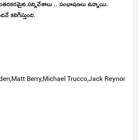
్యంతరకరమైన సన్నివేశాలు .. సంభాషణలు ఉన్నాయి.
నే కలిగిస్తుంది.
den,Matt Berry,Michael Trucco,Jack Reynor