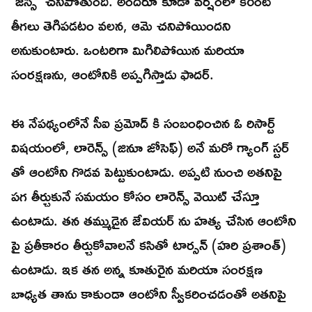
'జెస్సీ' చనిపోతుంది. అందరూ కూడా వర్షంలో కరెంట్
తీగలు తెగిపడటం వలన, ఆమె చనిపోయిందని
అనుకుంటారు. ఒంటరిగా మిగిలిపోయిన మరియా
సంరక్షణను, ఆంటోనికి అప్పగిస్తాడు ఫాదర్.
ఈ నేపథ్యంలోనే సీఐ ప్రమోద్ కి సంబంధించిన ఓ రిసార్ట్
విషయంలో, లారెన్స్ (జినూ జోసెఫ్) అనే మరో గ్యాంగ్ స్టర్
తో ఆంటోని గొడవ పెట్టుకుంటాడు. అప్పటి నుంచి అతనిపై
పగ తీర్చుకునే సమయం కోసం లారెన్స్ వెయిట్ చేస్తూ
ఉంటాడు. తన తమ్ముడైన జేవియర్ ను హత్య చేసిన ఆంటోని
పై ప్రతీకారం తీర్చుకోవాలనే కసితో టార్సన్ (హరి ప్రశాంత్)
ఉంటాడు. ఇక తన అన్న కూతురైన మరియా సంరక్షణ
బాధ్యత తాను కాకుండా ఆంటోని స్వీకరించడంతో అతనిపై