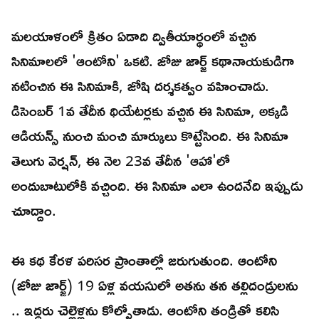
మలయాళంలో క్రితం ఏడాది ద్వితీయార్థంలో వచ్చిన
సినిమాలలో 'ఆంటోని' ఒకటి. జోజు జార్జ్ కథానాయకుడిగా
నటించిన ఈ సినిమాకి, జోషి దర్శకత్వం వహించాడు.
డిసెంబర్ 1వ తేదీన థియేటర్లకు వచ్చిన ఈ సినిమా, అక్కడి
ఆడియన్స్ నుంచి మంచి మార్కులు కొట్టేసింది. ఈ సినిమా
తెలుగు వెర్షన్, ఈ నెల 23వ తేదీన 'ఆహా'లో
అందుబాటులోకి వచ్చింది. ఈ సినిమా ఎలా ఉందనేది ఇప్పుడు
చూద్దాం.
ఈ కథ కేరళ పరిసర ప్రాంతాల్లో జరుగుతుంది. ఆంటోని
(జోజు జార్జ్) 19 ఏళ్ల వయసులో అతను తన తల్లిదండ్రులను
.. ఇద్దరు చెల్లెళ్లను కోల్పోతాడు. ఆంటోని తండ్రితో కలిసి