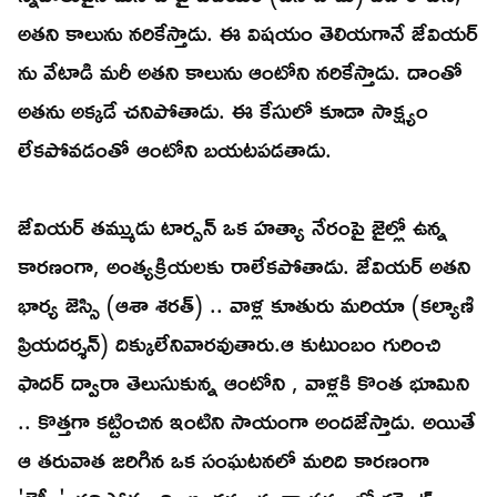
అతని కాలును నరికేస్తాడు. ఈ విషయం తెలియగానే జేవియర్
ను వేటాడి మరీ అతని కాలును ఆంటోని నరికేస్తాడు. దాంతో
అతను అక్కడే చనిపోతాడు. ఈ కేసులో కూడా సాక్ష్యం
లేకపోవడంతో ఆంటోని బయటపడతాడు.
జేవియర్ తమ్ముడు టార్సన్ ఒక హత్యా నేరంపై జైల్లో ఉన్న
కారణంగా, అంత్యక్రియలకు రాలేకపోతాడు. జేవియర్ అతని
భార్య జెస్సి (ఆశా శరత్) .. వాళ్ల కూతురు మరియా (కల్యాణి
ప్రియదర్శన్) దిక్కులేనివారవుతారు.ఆ కుటుంబం గురించి
ఫాదర్ ద్వారా తెలుసుకున్న ఆంటోని , వాళ్లకి కొంత భూమిని
.. కొత్తగా కట్టించిన ఇంటిని సాయంగా అందజేస్తాడు. అయితే
ఆ తరువాత జరిగిన ఒక సంఘటనలో మరిది కారణంగా