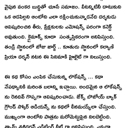
వైపున వంకర బుద్ధితో చూసే సమాజం. వీటన్నిటినీ దాటుకుని
ఒక ఆడపిల్లని ఆంటోని ఎలా రక్షించుకున్నాడనేది దర్శకుడు
ఆవిష్కరించిన తీరు, ప్రేక్షకులకు ఎమోషన్స్ పరంగా కనెక్ట్
అవుతుంది. క్లైమాక్స్ కూడా సంతృప్తికరంగా అనిపిస్తుంది.
తండ్రి స్థానంలో జోజు జార్జ్ .. కూతురు స్థానంలో కల్యాణి
ప్రియా దర్శన్ నటన ఈ సినిమాకి హైలైట్ గా నిలుస్తుంది.
ఈ కథ కోసం ఎంపిక చేసుకున్న లొకేషన్స్ ... కథా
నేపథ్యానికి మరింత బలాన్ని ఇచ్చాయి. అందమైన ఆ లొకేషన్స్
ను రెనదివ్ గొప్పగా ఆవిష్కరించాడు. జేక్స్ బొజోయ్ బ్యాక్
గ్రౌండ్ స్కోర్ ఆడియన్స్ ను కథలో లీనమయ్యేలా చేస్తుంది.
ముఖ్యంగా ఆంటోని పాత్రను మరోమెట్టుపైన నిలబెట్టింది.
శ్యామ్ శశిధరన్ ఎడిటింగ్ నీట్ గా అనిపిస్తుంది. ఎక్కడా