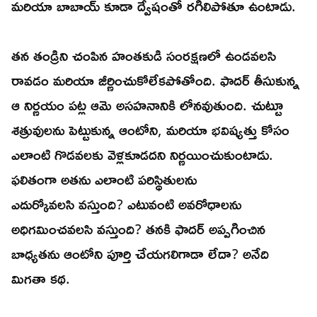
మరియా బాబాయ్ కూడా ద్వేషంతో రగిలిపోతూ ఉంటాడు.
తన తండ్రిని చంపిన హంతకుడి సంరక్షణలో ఉండవలసి
రావడం మరియా జీర్ణించుకోలేకపోతోంది. ఫాదర్ తీసుకున్న
ఆ నిర్ణయం పట్ల ఆమె అసహనానికి లోనవుతుంది. చుట్టూ
శత్రువులను పెట్టుకున్న ఆంటోని, మరియా భవిష్యత్తు కోసం
ఎలాంటి గొడవలకు వెళ్లకూడదని నిర్ణయించుకుంటాడు.
ఫలితంగా అతను ఎలాంటి పరిస్థితులను
ఎదుర్కోవలసి వస్తుంది? ఎటువంటి అవరోధాలను
అధిగమించవలసి వస్తుంది? తనకి ఫాదర్ అప్పగించిన
బాధ్యతను ఆంటోని పూర్తి చేయగలిగాడా లేదా? అనేది
మిగతా కథ.