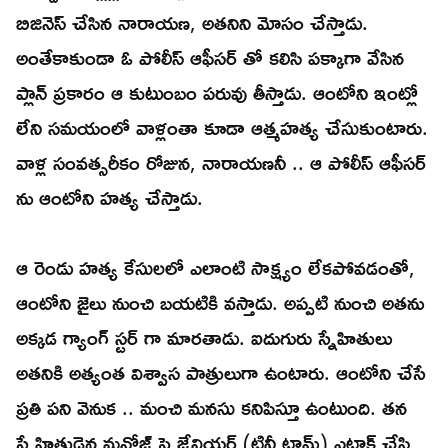
బిజినెస్ చేసిన నారాయణ, అతనిని మోసం చేస్తాడు.
అంతేకాకుండా ఓ పోలీస్ ఆఫీసర్ తో కలిసి పక్కాగా వేసిన
ప్లాన్ ప్రకారం ఆ కుటుంబం పరువు తీస్తాడు. ఆంటోని ఇంట్లో
లేని సమయంలో వాళ్లంతా కూడా ఆత్మహత్య చేసుకుంటారు.
వాళ్ల సంవత్సరీకం రోజున, నారాయణనీ .. ఆ పోలీస్ ఆఫీసర్
ను ఆంటోని హత్య చేస్తాడు.
ఆ రెండు హత్య కేసులలో ఎలాంటి సాక్ష్యం లేకపోవడంతో,
ఆంటోని జైలు నుంచి బయటికి వస్తాడు. అప్పటి నుంచి అతను
అక్కడ గ్యాంగ్ స్టర్ గా మారతాడు. ఐదుగురు స్నేహితులు
అతనికి అత్యంత విశ్వాస పాత్రులుగా ఉంటారు. ఆంటోని చేసే
ప్రతి పని వెనుక .. మంచి మనసు కనిపిస్తూ ఉంటుంది. తన
స్నేహితుడైన మనోజ్ పై జేవియర్ (టినీ టామ్) ఎటాక్ చేసి,