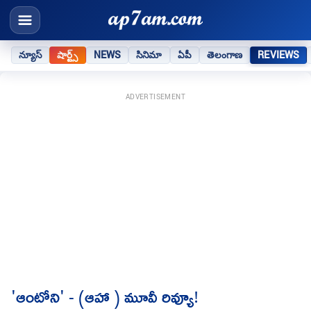
న్యూస్
షార్ట్స్
NEWS
సినిమా
ఏపీ
తెలంగాణ
REVIEWS
ADVERTISEMENT
'ఆంటోని' - (ఆహా ) మూవీ రివ్యూ!