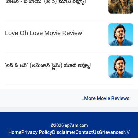
'బాలన్ - ది బాయ్' (జీ 5) మూవీ రివ్యూ!
Love Oh Love Movie Review
'లవ్ ఓ లవ్' (అమెజాన్ ప్రైమ్) మూవీ రివ్యూ!
..More Movie Reviews
©2026 ap7am.com
Home
Privacy Policy
Disclaimer
ContactUs
Grievances
NV