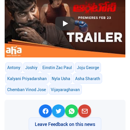
Play
Antony
Joshiy
Einstin Zac Paul
Joju George
Kalyani Priyadarshan
Nyla Usha
Asha Sharath
Chemban Vinod Jose
Vijayaraghavan
Leave Feedback on this news