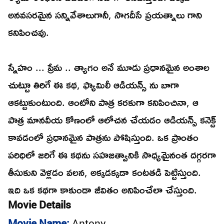
అనవసరమైన సన్నివేశాలుగానీ, సాగదీసే ప్రయత్నాలు గాని
కనిపించవు.
స్నేహం ... ప్రేమ .. త్యాగం అనే మూడు ప్రధానమైన అంశాల
చుట్టూ తిరిగే ఈ కథ, ఫ్యామిలీ ఆడియన్స్ ను బాగా
ఆకట్టుకుంటుంది. ఆంటోని పాత్ర కరకుగా కనిపించినా, ఆ
పాత్ర మానవీయ కోణంలో ఆలోచన చేయడం ఆడియన్స్ కనెక్ట్
కావడంలో ప్రధానమైన పాత్రను పోషిస్తుంది. ఒక ప్రాంతం
పరిధిలో జరిగే ఈ కథను సహజత్వానికి సాధ్యమైనంత దగ్గరగా
తీసుకుని వెళ్లడం వలన, అక్కడక్కడా కంటతడి పెట్టిస్తుంది.
ఇది ఒక కథగా కాకుండా జీవితం అనిపించేలా చేస్తుంది.
Movie Details
Movie Name:
Antony