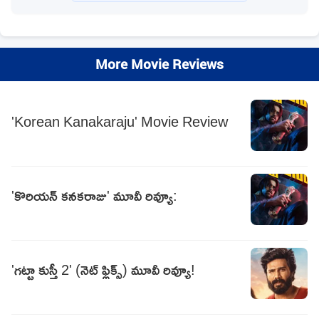
More Movie Reviews
'Korean Kanakaraju' Movie Review
'కొరియన్‌ కనకరాజు' మూవీ రివ్యూ:
'గట్టా కుస్తీ 2' (నెట్ ఫ్లిక్స్) మూవీ రివ్యూ!