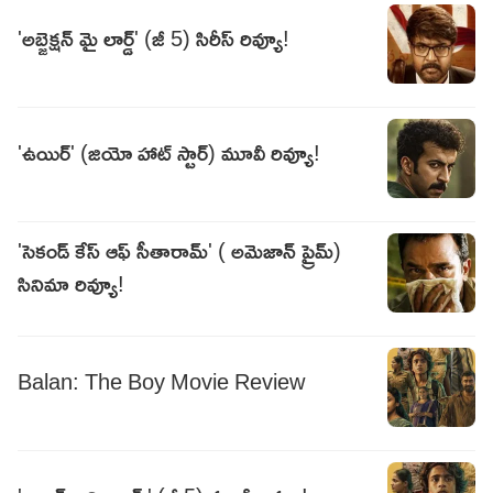
'అబ్జెక్షన్ మై లార్డ్' (జీ 5) సిరీస్ రివ్యూ!
'ఉయిర్' (జియో హాట్ స్టార్) మూవీ రివ్యూ!
'సెకండ్ కేస్ ఆఫ్ సీతారామ్' ( అమెజాన్ ప్రైమ్)
సినిమా రివ్యూ!
Balan: The Boy Movie Review