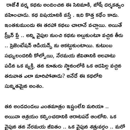
రాజేశ్ వర్మ కథను అందించిన ఈ సినిమాకి, జోషీ దర్శకత్వం
వహించాడు. కథ విషయానికి వస్తే . ఇది కొత్త కథేం కాదు.
ఇంతకుముందు ఈ తరహా కథలు చాలానే వచ్చాయి. అయితే
స్క్రీన్ ప్లే .. అన్ని వైపుల నుంచి కథను అల్లుకుంటూ వచ్చిన తీరు
.. ప్రెజెంటేషన్ ఆడియన్స్ ను ఆకట్టుకుంటాయి. కుటుంబ
సభ్యులందరినీ కోల్పోయి, నేరమయ జీవితానికి అలవాటు
పడిన ఒక వ్యక్తి, తన కూతురు స్థానంలోకి ఒక ఆడపిల్ల వచ్చిన
తరువాత ఎలా మారిపోతాడు? అనేదే ఈ కథలోని
సున్నితమైన అంశం.
తన అండదండలు ఎంతమాత్రం ఇష్టంలేని మరియా ..
అయినా ఆశ్రయం కల్పించడానికి ఆరాటపడే ఆంటోని. ఒక
వైపున తన నేరమయ జీవితం .. ఒక వైపున శత్రువర్గం .. మరో