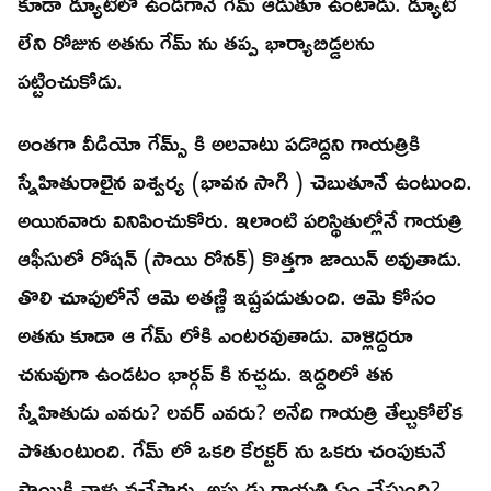
కూడా డ్యూటీలో ఉండగానే గేమ్ ఆడుతూ ఉంటాడు. డ్యూటీ
లేని రోజున అతను గేమ్ ను తప్ప భార్యాబిడ్డలను
పట్టించుకోడు.
అంతగా వీడియో గేమ్స్ కి అలవాటు పడొద్దని గాయత్రికి
స్నేహితురాలైన ఐశ్వర్య (భావన సాగి ) చెబుతూనే ఉంటుంది.
అయినవారు వినిపించుకోరు. ఇలాంటి పరిస్థితుల్లోనే గాయత్రి
ఆఫీసులో రోషన్ (సాయి రోనక్) కొత్తగా జాయిన్ అవుతాడు.
తొలి చూపులోనే ఆమె అతణ్ణి ఇష్టపడుతుంది. ఆమె కోసం
అతను కూడా ఆ గేమ్ లోకి ఎంటరవుతాడు. వాళ్లిద్దరూ
చనువుగా ఉండటం భార్గవ్ కి నచ్చదు. ఇద్దరిలో తన
స్నేహితుడు ఎవరు? లవర్ ఎవరు? అనేది గాయత్రి తేల్చుకోలేక
పోతుంటుంది. గేమ్ లో ఒకరి కేరక్టర్ ను ఒకరు చంపుకునే
స్థాయికి వాళ్లు వచ్చేస్తారు. అప్పుడు గాయత్రి ఏం చేస్తుంది?