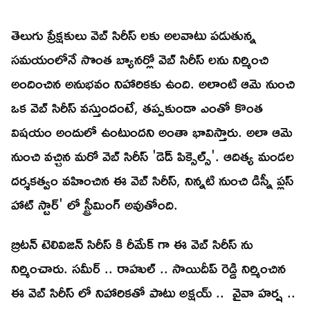
తెలుగు ప్రేక్షకులు వెబ్ సిరీస్ లకు అలవాటు పడుతున్న
సమయంలోనే సొంత బ్యానర్లో వెబ్ సిరీస్ లను నిర్మించి
అందించిన అనుభవం నిహారికకు ఉంది. అలాంటి ఆమె నుంచి
ఒక వెబ్ సిరీస్ వస్తుందంటే, తప్పకుండా ఎంతో కొంత
విషయం అందులో ఉంటుందని అంతా భావిస్తారు. అలా ఆమె
నుంచి వచ్చిన మరో వెబ్ సిరీస్ 'డెడ్ పిక్సెల్స్'. ఆదిత్య మండల
దర్శకత్వం వహించిన ఈ వెబ్ సిరీస్, నిన్నటి నుంచి డిస్నీ ప్లస్
హాట్ స్టార్' లో స్ట్రీమింగ్ అవుతోంది.
బ్రిటన్ టెలివిజన్ సిరీస్ కి రీమేక్ గా ఈ వెబ్ సిరీస్ ను
నిర్మించారు. సమీర్ .. రాహుల్ .. సాయిదీప్ రెడ్డి నిర్మించిన
ఈ వెబ్ సిరీస్ లో నిహారికతో పాటు అక్షయ్ .. వైవా హర్ష ..