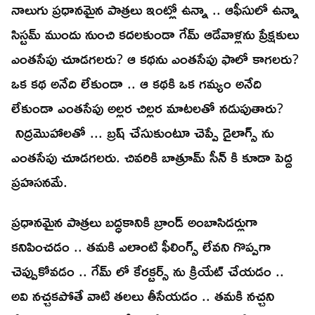
నాలుగు ప్రధానమైన పాత్రలు ఇంట్లో ఉన్నా .. ఆఫీసులో ఉన్నా
సిస్టమ్ ముందు నుంచి కదలకుండా గేమ్ ఆడేవాళ్లను ప్రేక్షకులు
ఎంతసేపు చూడగలరు? ఆ కథను ఎంతసేపు ఫాలో కాగలరు?
ఒక కథ అనేది లేకుండా .. ఆ కథకి ఒక గమ్యం అనేది
లేకుండా ఎంతసేపు అల్లర చిల్లర మాటలతో నడుపుతారు?
నిద్రమొహాలతో ... బ్రష్ చేసుకుంటూ చెప్పే డైలాగ్స్ ను
ఎంతసేపు చూడగలరు. చివరికి బాత్రూమ్ సీన్ కి కూడా పెద్ద
ప్రహసనమే.
ప్రధానమైన పాత్రలు బద్ధకానికి బ్రాండ్ అంబాసిడర్లుగా
కనిపించడం .. తమకి ఎలాంటి ఫీలింగ్స్ లేవని గొప్పగా
చెప్పుకోవడం .. గేమ్ లో కేరక్టర్స్ ను క్రియేట్ చేయడం ..
అవి నచ్చకపోతే వాటి తలలు తీసేయడం .. తమకి నచ్చని