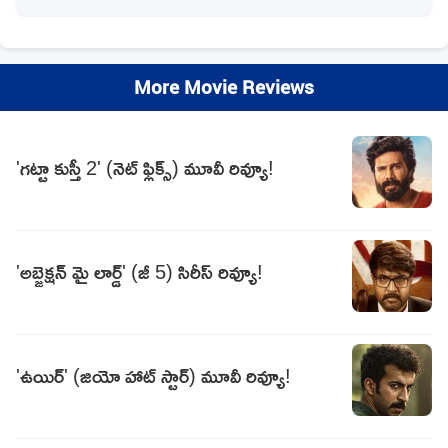
More Movie Reviews
'గట్టా కుస్తీ 2' (నెట్ ఫ్లిక్స్) మూవీ రివ్యూ!
'అబ్జెక్షన్ మై లార్డ్' (జీ 5) సిరీస్ రివ్యూ!
'ఉయిర్' (జియో హాట్ స్టార్) మూవీ రివ్యూ!