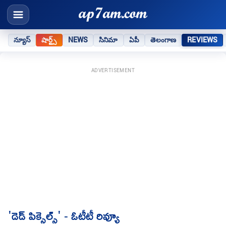
న్యూస్
షార్ట్స్
NEWS
సినిమా
ఏపీ
తెలంగాణ
REVIEWS
ADVERTISEMENT
'డెడ్ పిక్సెల్స్' - ఓటీటీ రివ్యూ