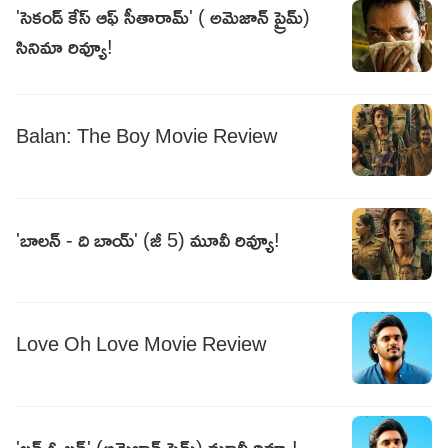
'సెకండ్ కేస్ ఆఫ్ సీతారామ్' ( అమెజాన్ ప్రైమ్)
సినిమా రివ్యూ!
Balan: The Boy Movie Review
'బాలన్ - ది బాయ్' (జీ 5) మూవీ రివ్యూ!
Love Oh Love Movie Review
'లవ్ ఓ లవ్' (అమెజాన్ ప్రైమ్) మూవీ రివ్యూ!