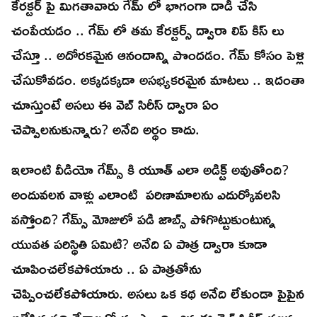
కేరక్టర్ పై మిగతావారు గేమ్ లో భాగంగా దాడి చేసి
చంపేయడం .. గేమ్ లో తమ కేరక్టర్స్ ద్వారా లిప్ కిస్ లు
చేస్తూ .. అదోరకమైన ఆనందాన్ని పొందడం. గేమ్ కోసం పెళ్లి
చేసుకోవడం. అక్కడక్కడా అసభ్యకరమైన మాటలు .. ఇదంతా
చూస్తుంటే అసలు ఈ వెబ్ సిరీస్ ద్వారా ఏం
చెప్పాలనుకున్నారు? అనేది అర్థం కాదు.
ఇలాంటి వీడియో గేమ్స్ కి యూత్ ఎలా అడిక్ట్ అవుతోంది?
అందువలన వాళ్లు ఎలాంటి పరిణామాలను ఎదుర్కోవలసి
వస్తోంది? గేమ్స్ మోజులో పడి జాబ్స్ పోగొట్టుకుంటున్న
యువత పరిస్థితి ఏమిటి? అనేది ఏ పాత్ర ద్వారా కూడా
చూపించలేకపోయారు .. ఏ పాత్రతోను
చెప్పించలేకపోయారు. అసలు ఒక కథ అనేది లేకుండా పైపైన