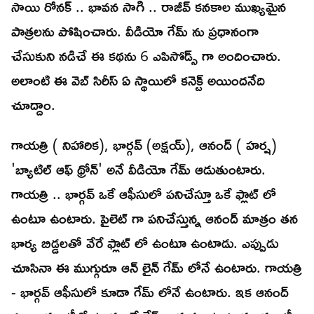
సాయి రోనక్ .. భావన సాగి .. రాజీవ్ కనకాల ముఖ్యమైన
పాత్రలను పోషించారు. వీడియో గేమ్ ను ప్రధానంగా
చేసుకుని నడిచే ఈ కథను 6 ఎపిసోడ్స్ గా అందించారు.
అలాంటి ఈ వెబ్ సిరీస్ ఏ స్థాయిలో కనెక్ట్ అయిందనేది
చూద్దాం.
గాయత్రి ( నిహారిక), భార్గవ్ (అక్షయ్), ఆనంద్ ( హర్ష)
'బ్యాటిల్ ఆఫ్ థ్రోన్' అనే వీడియో గేమ్ ఆడుతుంటారు.
గాయత్రి .. భార్గవ్ ఒకే ఆఫీసులో పనిచేస్తూ ఒకే ఫ్లాట్ లో
ఉంటూ ఉంటారు. పైలెట్ గా పనిచేస్తున్న ఆనంద్ మాత్రం తన
భార్య బిడ్డలతో వేరే ఫ్లాట్ లో ఉంటూ ఉంటాడు. ఎప్పుడు
చూసినా ఈ ముగ్గురూ ఆన్ లైన్ గేమ్ లోనే ఉంటారు. గాయత్రి
- భార్గవ్ ఆఫీసులో కూడా గేమ్ లోనే ఉంటారు. ఇక ఆనంద్