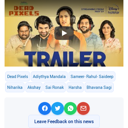
Play
Dead Pixels
Adiythya Mandala
Sameer- Rahul- Saideep
Niharika
Akshay
Sai Ronak
Harsha
Bhavana Sagi
Leave Feedback on this news