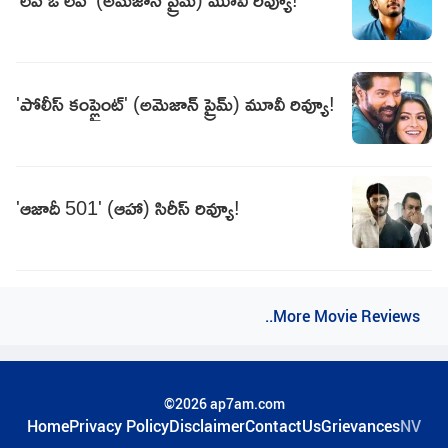
'పోలీస్ కంప్లైంట్' (అమెజాన్ ప్రైమ్) మూవీ రివ్యూ!
'ఆజాదీ 501' (ఆహా) సిరీస్ రివ్యూ!
..More Movie Reviews
©2026 ap7am.com
Home
Privacy Policy
Disclaimer
ContactUs
Grievances
NV