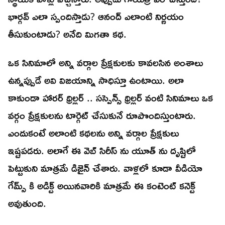
భార్గవ్ ఎలా స్పందిస్తాడు? ఆనంద్ ఎలాంటి నిర్ణయం
తీసుకుంటాడు? అనేది మిగతా కథ.
ఒక సినిమాలో అన్ని వర్గాల ప్రేక్షకులకు కావలసిన అంశాలు
ఉన్నప్పుడే అవి విజయాన్ని సాధిస్తూ ఉంటాయి. అలా
కాకుండా హారర్ థ్రిల్లర్ .. సస్పెన్స్ థ్రిల్లర్ వంటి సినిమాలు ఒక
వర్గం ప్రేక్షకులను టార్గెట్ చేసుకునే రూపొందిస్తుంటారు.
ఎందుకంటే అలాంటి కథలను అన్ని వర్గాల ప్రేక్షకులు
ఇష్టపడరు. అలాగే ఈ వెబ్ సిరీస్ ను యూత్ ను దృష్టిలో
పెట్టుకుని మాత్రమే డిజైన్ చేశారు. వాళ్లలో కూడా వీడియో
గేమ్స్ కి అడిక్ట్ అయినవారికి మాత్రమే ఈ కంటెంట్ కనెక్ట్
అవుతుంది.