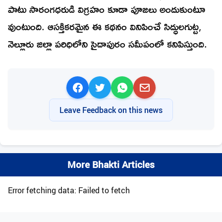
పాటు సారంగధరుడి విగ్రహం కూడా పూజలు అందుకుంటూ
వుంటుంది. ఆసక్తికరమైన ఈ కథనం వినిపించే సిద్ధులగుట్ట,
నెల్లూరు జిల్లా పరిధిలోని సైదాపురం సమీపంలో కనిపిస్తుంది.
Leave Feedback on this news
More Bhakti Articles
Error fetching data: Failed to fetch