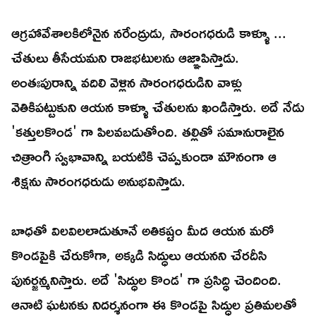
ఆగ్రహావేశాలకిలోనైన నరేంద్రుడు, సారంగధరుడి కాళ్ళూ ...
చేతులు తీసేయమని రాజభటులను ఆజ్ఞాపిస్తాడు.
అంతఃపురాన్ని వదిలి వెళ్లిన సారంగధరుడిని వాళ్లు
వెతికిపట్టుకుని ఆయన కాళ్ళూ చేతులను ఖండిస్తారు. అదే నేడు
'కత్తులకొండ' గా పిలవబడుతోంది. తల్లితో సమానురాలైన
చిత్రాంగి స్వభావాన్ని బయటికి చెప్పకుండా మౌనంగా ఆ
శిక్షను సారంగధరుడు అనుభవిస్తాడు.
బాధతో విలవిలలాడుతూనే అతికష్టం మీద ఆయన మరో
కొండపైకి చేరుకోగా, అక్కడి సిద్ధులు ఆయనని చేరదీసి
పునర్జన్మనిస్తారు. అదే 'సిద్ధుల కొండ' గా ప్రసిద్ధి చెందింది.
ఆనాటి ఘటనకు నిదర్శనంగా ఈ కొండపై సిద్ధుల ప్రతిమలతో