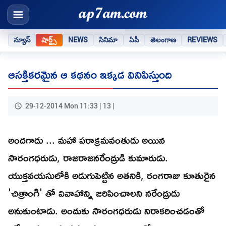
న్యూస్
షార్ట్స్
NEWS
సినిమా
ఏపీ
తెలంగాణ
REVIEWS
ఆసక్తికరమైన ఆ కథనం ఇక్కడ వినిపిస్తుంది
29-12-2014 Mon 11:33 | 13 |
అందగాడు ... మహా పరాక్రమవంతుడు అయిన
సారంగధరుడు, రాజరాజనరేంద్రుడి కుమారుడు.
యుక్తవయసులోకి అడుగుపెట్టిన అతనికి, రంగరాజు కూతురైన
'చిత్రాంగి' తో వివాహాన్ని జరిపించాలని నరేంద్రుడు
అనుకుంటాడు. అందుకు సారంగధరుడు నిరాకరించడంతో