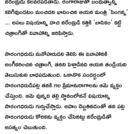
నరేంద్రుడు కలవరపడతాడు. రంగారాజుతో బంధుత్వాన్ని
కలిగివుండటం మంచిదని భావించిన ఆయన మంత్రి 'సింగన్న'
... అసలు విషయాన్ని దాచి నరేంద్రుడి కత్తికి 'బాసికం' కట్టి
చిత్రాంగితో వివాహాన్ని జరిపిస్తాడు.
సారంగధరుడు మనోహరుడని తెలిసి ఈ వివాహానికి
అంగీకరించిన చిత్రాంగి, తనని పెళ్లాడినది ఆయన తండ్రియని
తెలుసుకుని బాధపడుతుంది. ఒకానొక సందర్భంలో
సారంగధరుడిపట్ల తనకి గల ప్రేమానురాగాలను ఆమె వ్యక్తం
చేస్తుంది. ఆమె వున్నది తల్లి స్థానంలోననే విషయాన్ని
సారంగధరుడు గుర్తుచేస్తాడు. అహం దెబ్బతినడంతో తన పట్ల
సారంగధరుడు కోరికను వ్యక్తం చేసినట్లు నరేంద్రుడితో
అసత్యం చెబుతుంది.