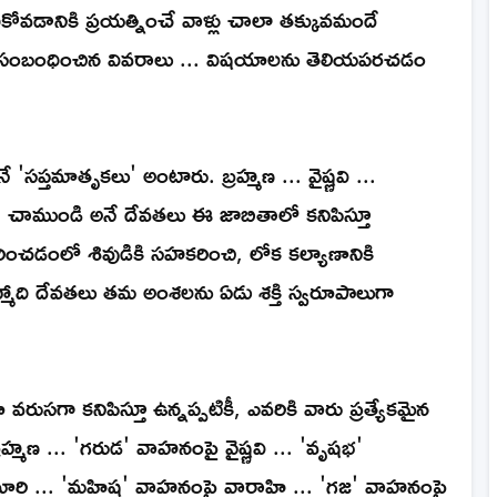
ుసుకోవడానికి ప్రయత్నించే వాళ్లు చాలా తక్కువమందే
ికి సంబంధించిన వివరాలు ... విషయాలను తెలియపరచడం
'సప్తమాతృకలు' అంటారు. బ్రహ్మణ ... వైష్ణవి ...
 ... చాముండి అనే దేవతలు ఈ జాబితాలో కనిపిస్తూ
ించడంలో శివుడికి సహకరించి, లోక కల్యాణానికి
రహ్మాది దేవతలు తమ అంశలను ఏడు శక్తి స్వరూపాలుగా
గా కనిపిస్తూ ఉన్నప్పటికీ, ఎవరికి వారు ప్రత్యేకమైన
్మణ ... 'గరుడ' వాహనంపై వైష్ణవి ... 'వృషభ'
మారి ... 'మహిష' వాహనంపై వారాహి ... 'గజ' వాహనంపై