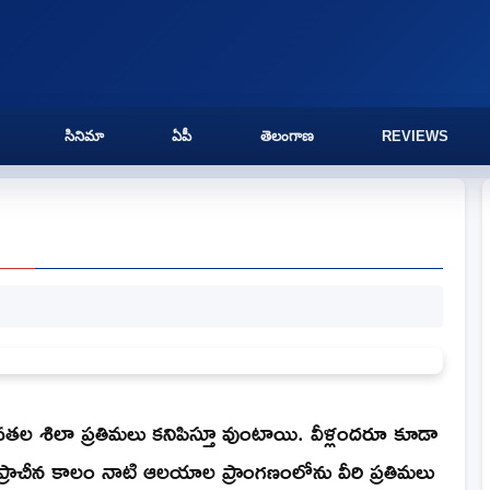
సినిమా
ఏపీ
తెలంగాణ
REVIEWS
త్రీ దేవతల శిలా ప్రతిమలు కనిపిస్తూ వుంటాయి. వీళ్లందరూ కూడా
 ప్రాచీన కాలం నాటి ఆలయాల ప్రాంగణంలోను వీరి ప్రతిమలు