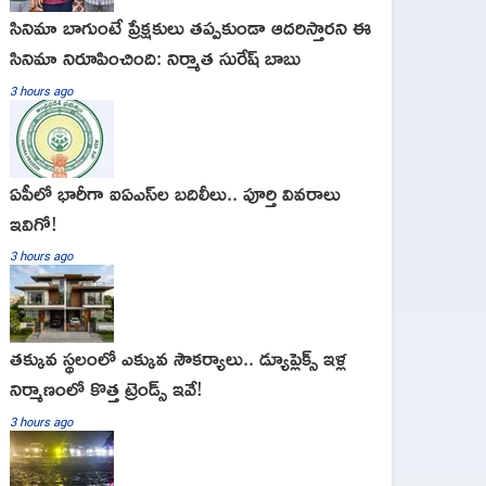
సినిమా బాగుంటే ప్రేక్షకులు తప్పకుండా ఆదరిస్తారని ఈ
సినిమా నిరూపించింది: నిర్మాత సురేష్ బాబు
3 hours ago
ఏపీలో భారీగా ఐఏఎస్‌ల బదిలీలు.. పూర్తి వివరాలు
ఇవిగో!
3 hours ago
తక్కువ స్థలంలో ఎక్కువ సౌకర్యాలు.. డ్యూప్లెక్స్ ఇళ్ల
నిర్మాణంలో కొత్త ట్రెండ్స్ ఇవే!
3 hours ago