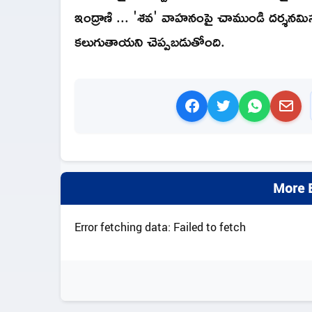
ఇంద్రాణి ... 'శవ' వాహనంపై చాముండి దర్శనమి
కలుగుతాయని చెప్పబడుతోంది.
More B
Error fetching data: Failed to fetch