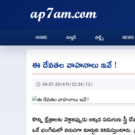
HOME
న్యూస్
షార్ట్స్
NEWS
ఈ దేవతల వాహనాలు ఇవే !
04-07-2014 Fri 22:34 | 13 |
కొన్ని క్షేత్రాలకు వెళ్లినప్పుడు అక్కడ ఏడుగురు స్
ఒకే భంగిమలో వరుసగా కూర్చుని కనిపిస్తుంటారు.