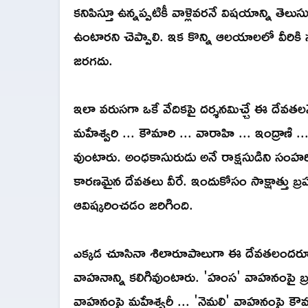
కనిపిస్తూ ఉన్నప్పటికీ వాళ్లెవరనే విషయాన్ని తెల
ఉంటారని చెప్పాలి. ఇక కొన్ని ఆలయాలలో వీర
జరగదు.
ఇలా వరుసగా ఒకే వేదికపై దర్శనమిచ్చే ఈ దేవతలనే 
మహేశ్వరి ... కౌమారి ... వారాహి ... ఇంద్రాణి
వుంటారు. అంధకాసురుడు అనే రాక్షసుడిని సంహర
కారణమైన దేవతలు వీరే. ఇందుకోసం సాక్షాత్తు బ్
ఆవిష్కరించడం జరిగింది.
ఎక్కడ చూసినా శిలారూపాలుగా ఈ దేవతలందరూ వరుస
వాహనాన్ని కలిగివుంటారు. 'హంస' వాహనంపై బ్రహ
వాహనంపై మహేశ్వరీ ... 'నెమలి' వాహనంపై కౌ