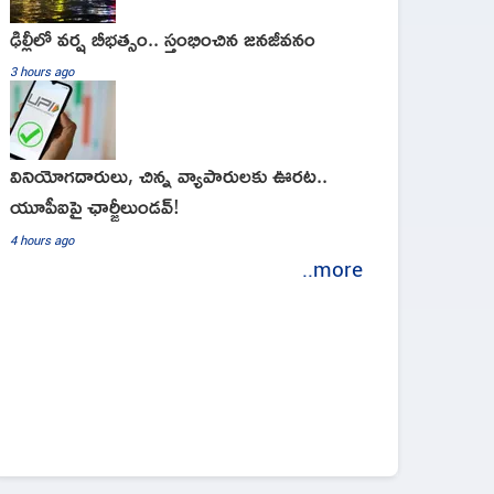
ఢిల్లీలో వర్ష బీభత్సం.. స్తంభించిన జనజీవనం
3 hours ago
వినియోగదారులు, చిన్న వ్యాపారులకు ఊరట..
యూపీఐపై ఛార్జీలుండవ్!
4 hours ago
..more