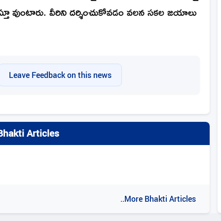
స్తూ వుంటారు. వీరిని దర్శించుకోవడం వలన సకల జయాలు
Leave Feedback on this news
hakti Articles
..More Bhakti Articles