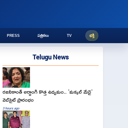
PRESS
పత్రికలు
TV
భక్తి
Telugu News
రజనీకాంత్ అర్ధాంగి కొత్త ఉద్యమం.. 'మక్కల్ మేడై'
వెబ్‌సైట్ ప్రారంభం
3 hours ago