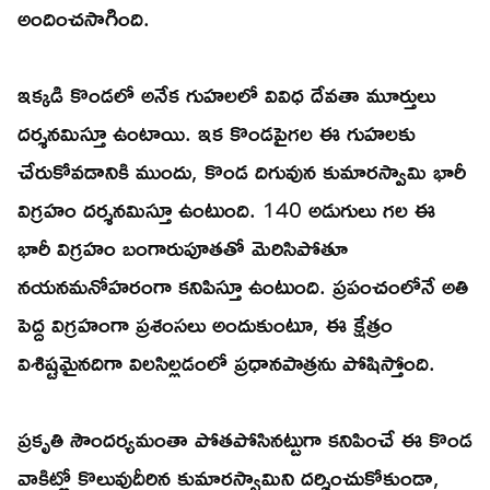
అందించసాగింది.
ఇక్కడి కొండలో అనేక గుహలలో వివిధ దేవతా మూర్తులు
దర్శనమిస్తూ ఉంటాయి. ఇక కొండపైగల ఈ గుహలకు
చేరుకోవడానికి ముందు, కొండ దిగువున కుమారస్వామి భారీ
విగ్రహం దర్శనమిస్తూ ఉంటుంది. 140 అడుగులు గల ఈ
భారీ విగ్రహం బంగారుపూతతో మెరిసిపోతూ
నయనమనోహరంగా కనిపిస్తూ ఉంటుంది. ప్రపంచంలోనే అతి
పెద్ద విగ్రహంగా ప్రశంసలు అందుకుంటూ, ఈ క్షేత్రం
విశిష్టమైనదిగా విలసిల్లడంలో ప్రధానపాత్రను పోషిస్తోంది.
ప్రకృతి సౌందర్యమంతా పోతపోసినట్టుగా కనిపించే ఈ కొండ
వాకిట్లో కొలువుదీరిన కుమారస్వామిని దర్శించుకోకుండా,