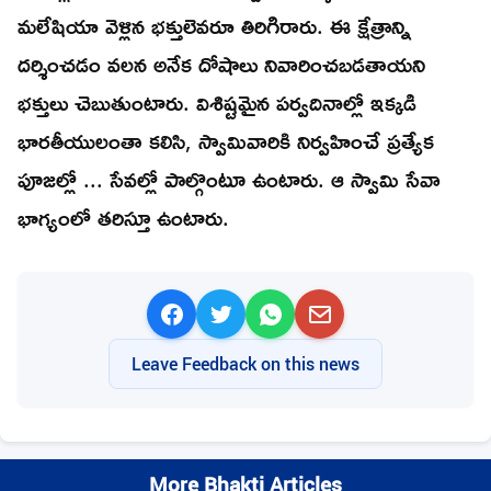
మలేషియా వెళ్లిన భక్తులెవరూ తిరిగిరారు. ఈ క్షేత్రాన్ని
దర్శించడం వలన అనేక దోషాలు నివారించబడతాయని
భక్తులు చెబుతుంటారు. విశిష్టమైన పర్వదినాల్లో ఇక్కడి
భారతీయులంతా కలిసి, స్వామివారికి నిర్వహించే ప్రత్యేక
పూజల్లో ... సేవల్లో పాల్గొంటూ ఉంటారు. ఆ స్వామి సేవా
భాగ్యంలో తరిస్తూ ఉంటారు.
Leave Feedback on this news
More Bhakti Articles