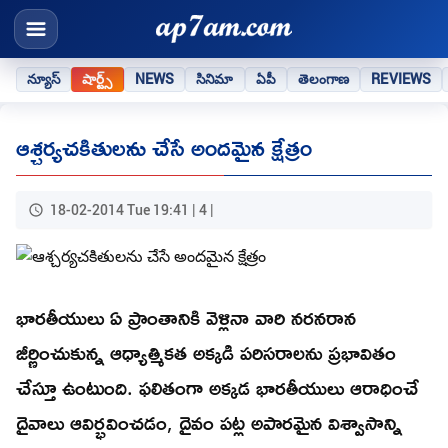
న్యూస్
షార్ట్స్
NEWS
సినిమా
ఏపీ
తెలంగాణ
REVIEWS
ఆశ్చర్యచకితులను చేసే అందమైన క్షేత్రం
18-02-2014 Tue 19:41 | 4 |
భారతీయులు ఏ ప్రాంతానికి వెళ్లినా వారి నరనరాన
జీర్ణించుకున్న ఆధ్యాత్మికత అక్కడి పరిసరాలను ప్రభావితం
చేస్తూ ఉంటుంది. ఫలితంగా అక్కడ భారతీయులు ఆరాధించే
దైవాలు ఆవిర్భవించడం, దైవం పట్ల అపారమైన విశ్వాసాన్ని