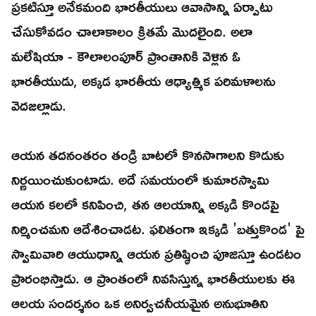
ప్రకటిస్తూ అనేకమంది భారతీయులు ఆవాసాన్ని ఏర్పాటు
చేసుకోవడం చాలాకాలం క్రితమే మొదలైంది. అలా
మలేషియా - కౌలాలంపూర్ ప్రాంతానికి వెళ్లిన ఓ
భారతీయుడు, అక్కడ భారతీయ ఆధ్యాత్మిక పరిమళాలను
వెదజల్లాడు.
ఆయన తదనంతరం తండ్రి బాటలో కొనసాగాలని కొడుకు
నిర్ణయించుకుంటాడు. అదే సమయంలో కుమారస్వామి
ఆయన కలలో కనిపించి, తన ఆలయాన్ని అక్కడి కొండపై
నిర్మించమని ఆదేశించాడట. ఫలితంగా ఇక్కడి 'బత్తుకొండ' పై
స్వామివారి ఆయుధాన్ని ఆయన ప్రతిష్ఠించి పూజిస్తూ ఉండటం
ప్రారంభిస్తాడు. ఆ ప్రాంతంలో నివసిస్తున్న భారతీయులకు ఈ
ఆలయ సందర్శనం ఒక అనిర్వచనీయమైన అనుభూతిని