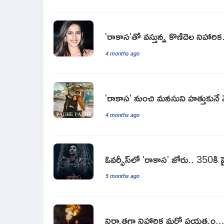
'రాకాస'తో వస్తున్న కొణిదెల నిహారిక..
4 months ago
'రాకాస' నుంచి మనసుని హత్తుకునే మ
4 months ago
ఓవర్సీస్‌లో 'రాకాస' జోరు.. 350కి ప
5 months ago
నిర్మాతగా నిహారిక మరో ప్రయత్నం... 