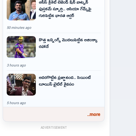
ఆసీస్ క్రికెట్ లెజెండ్ షేన్ వాట్సన్
పుస్తకమే స్ఫూర్తి.. ఆసియా గేమ్స్‌పై
గురిపెట్టిన భారత ఆర్చర్
50 minutes ago
కొత్త ఇన్నింగ్స్ మొదలుపెట్టిన అజింక్యా
రహానే
3 hours ago
అదరగొట్టిన ప్రజ్ఞానంద.. సెయింట్‌
లూయిస్ టైటిల్‌ కైవసం
5 hours ago
..more
ADVERTISEMENT