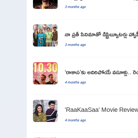
3 months ago
నా ప్రతీ సినిమాతో డిస్ట్రిబ్యూటర్లు 
3 months ago
‘రాకాస’కు అదిరిపోయే వసూళ్లు.. రెండ
4 months ago
'RaaKaaSaa' Movie Revie
4 months ago