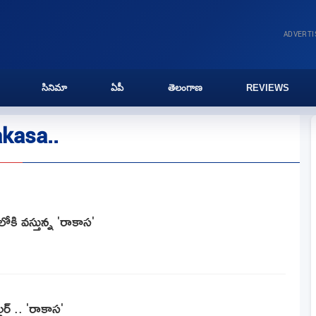
ADVERT
సినిమా
ఏపీ
తెలంగాణ
REVIEWS
kasa..
ోకి వస్తున్న 'రాకాస'
ల్లర్ .. 'రాకాస'