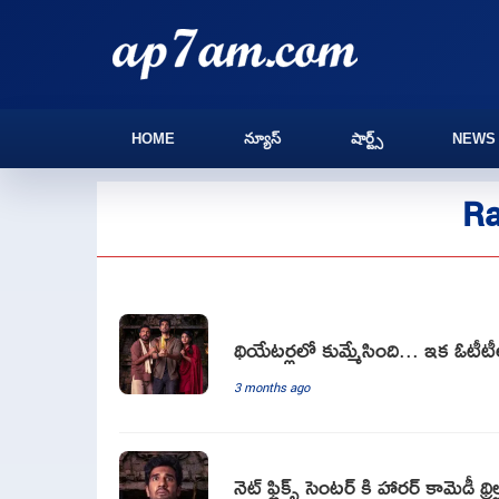
HOME
న్యూస్
షార్ట్స్
NEWS
Ra
థియేటర్లలో కుమ్మేసింది... ఇక ఓటీటీల
3 months ago
నెట్ ఫ్లిక్స్ సెంటర్ కి హారర్ కామెడీ థ్రి