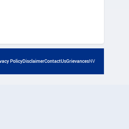
vacy Policy
Disclaimer
ContactUs
Grievances
NV