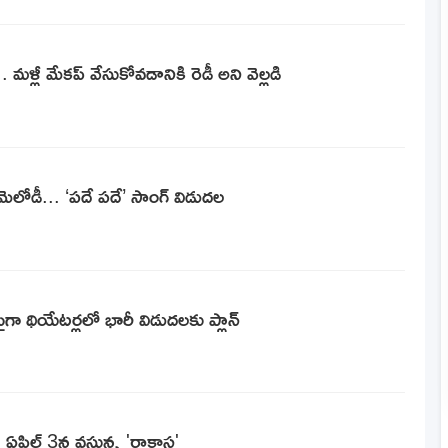
 మళ్లీ మేకప్ వేసుకోవడానికి రెడీ అని వెల్లడి
ెలోడీ... ‘పదే పదే’ సాంగ్ విడుదల
ైగా థియేటర్లలో భారీ విడుదలకు ప్లాన్
ఏప్రిల్ 3న వస్తున్న 'రాకాస'