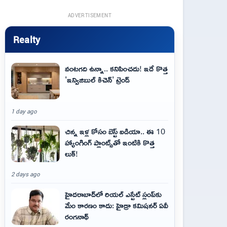
ADVERTISEMENT
Realty
వంటగది ఉన్నా.. కనిపించదు! ఇదే కొత్త
'ఇన్విజిబుల్ కిచెన్' ట్రెండ్
1 day ago
చిన్న ఇళ్ల కోసం బెస్ట్ ఐడియా.. ఈ 10
హ్యాంగింగ్ ప్లాంట్స్‌తో ఇంటికి కొత్త
లుక్!
2 days ago
హైదరాబాద్‌లో రియల్ ఎస్టేట్ స్లంప్‌కు
మేం కారణం కాదు: హైడ్రా కమిషనర్ ఏవీ
రంగనాథ్