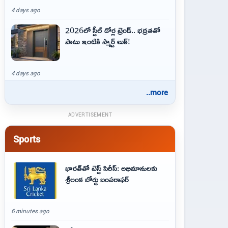
4 days ago
2026లో స్టీల్ డోర్ల ట్రెండ్.. భద్రతతో
పాటు ఇంటికి స్మార్ట్ లుక్!
4 days ago
..more
ADVERTISEMENT
Sports
భారత్‌తో టెస్ట్ సిరీస్: అభిమానులకు
శ్రీలంక బోర్డు బంపరాఫర్
6 minutes ago