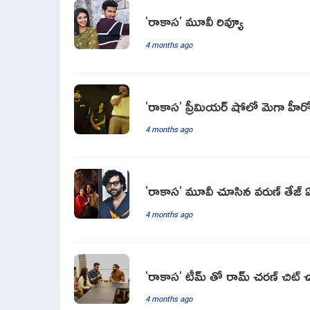
'రాకాస' మూవీ రివ్యూ
4 months ago
'రాకాస' ప్రీమియర్ షోలో మెగా హీర
4 months ago
'రాకాస' మూవీ చూసిన‌ వ‌రుణ్ తేజ్ 
4 months ago
'రాకాస' టీమ్ తో రామ్ చరణ్ చిట్ చ
4 months ago