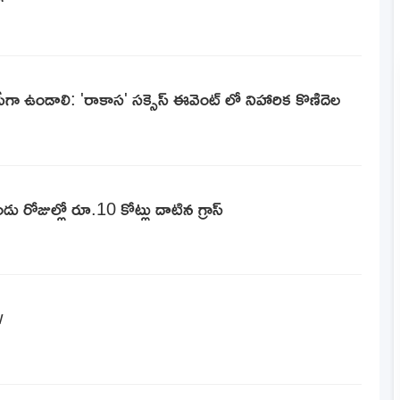
హ్యాపీగా ఉండాలి: 'రాకాస' సక్సెస్ ఈవెంట్ లో నిహారిక కొణిదెల
ు రోజుల్లో రూ.10 కోట్లు దాటిన గ్రాస్
w