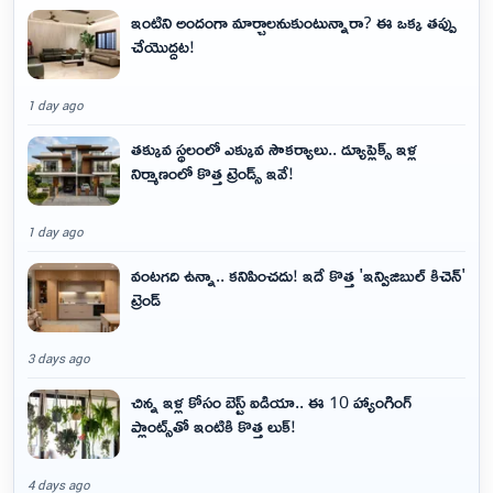
ఇంటిని అందంగా మార్చాలనుకుంటున్నారా? ఈ ఒక్క తప్పు
చేయొద్దట!
1 day ago
తక్కువ స్థలంలో ఎక్కువ సౌకర్యాలు.. డ్యూప్లెక్స్ ఇళ్ల
నిర్మాణంలో కొత్త ట్రెండ్స్ ఇవే!
1 day ago
వంటగది ఉన్నా.. కనిపించదు! ఇదే కొత్త 'ఇన్విజిబుల్ కిచెన్'
ట్రెండ్
3 days ago
చిన్న ఇళ్ల కోసం బెస్ట్ ఐడియా.. ఈ 10 హ్యాంగింగ్
ప్లాంట్స్‌తో ఇంటికి కొత్త లుక్!
4 days ago