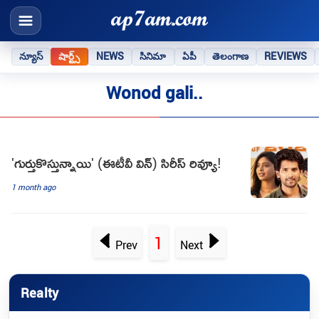
న్యూస్
షార్ట్స్
NEWS
సినిమా
ఏపీ
తెలంగాణ
REVIEWS
Wonod gali..
'గుర్తుకొస్తున్నాయి' (ఈటీవీ విన్) సిరీస్ రివ్యూ!
1 month ago
1
Prev
Next
Realty