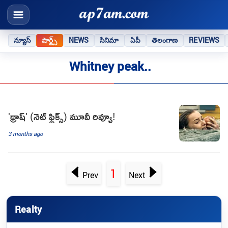
న్యూస్
షార్ట్స్
NEWS
సినిమా
ఏపీ
తెలంగాణ
REVIEWS
Whitney peak..
'థ్రాష్' (నెట్ ఫ్లిక్స్) మూవీ రివ్యూ!
3 months ago
1
Prev
Next
Realty