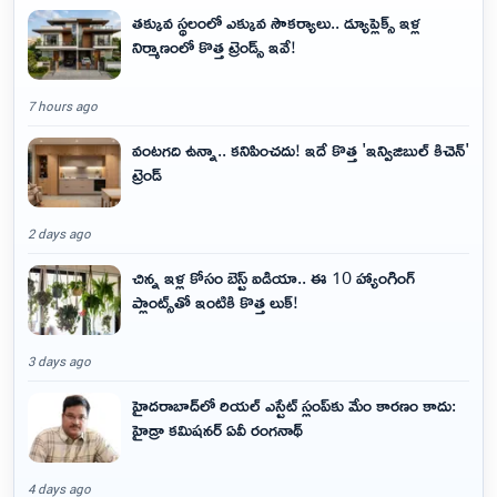
తక్కువ స్థలంలో ఎక్కువ సౌకర్యాలు.. డ్యూప్లెక్స్ ఇళ్ల
నిర్మాణంలో కొత్త ట్రెండ్స్ ఇవే!
7 hours ago
వంటగది ఉన్నా.. కనిపించదు! ఇదే కొత్త 'ఇన్విజిబుల్ కిచెన్'
ట్రెండ్
2 days ago
చిన్న ఇళ్ల కోసం బెస్ట్ ఐడియా.. ఈ 10 హ్యాంగింగ్
ప్లాంట్స్‌తో ఇంటికి కొత్త లుక్!
3 days ago
హైదరాబాద్‌లో రియల్ ఎస్టేట్ స్లంప్‌కు మేం కారణం కాదు:
హైడ్రా కమిషనర్ ఏవీ రంగనాథ్
4 days ago