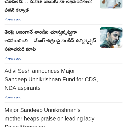
చూడలేదు... మహేశ్ బాబుకు నా అభినందనలు:
పవన్ కల్యాణ్
4 years ago
తెరపై నిజంగానే శాండీని చూస్తున్నట్టుగా
అనిపించింది... మేజర్ చిత్రంపై సందీప్ ఉన్నికృష్ణన్
సహచరుడి మాట
4 years ago
Adivi Sesh announces Major
Sandeep Unnikrishnan Fund for CDS,
NDA aspirants
4 years ago
Major Sandeep Unnikrishnan's
mother heaps praise on leading lady
Saiee Manjrekar