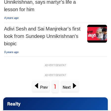
Unnikrishnan, says martyr's life a
lesson for him
4 years ago
Adivi Sesh and Sai Manjrekar's first
look from Sundeep Unnikrishnan's
biopic
5 years ago
ADVERTISEMENT
ADVERTISEMENT
1
Prev
Next
Realty