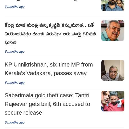
3 months ago
కేంద్ర మాజీ మంత్రి ఉన్నికృష్ణన్ కన్నుమూత.. ఒకే
నియోజకవర్గం నుంచి వరుసగా ఆరు సార్లు గెలిచిన
ఘనత
5 months ago
KP Unnikrishnan, six-time MP from
Kerala’s Vadakara, passes away
5 months ago
Sabarimala gold theft case: Tantri
Rajeevar gets bail, 6th accused to
secure release
5 months ago