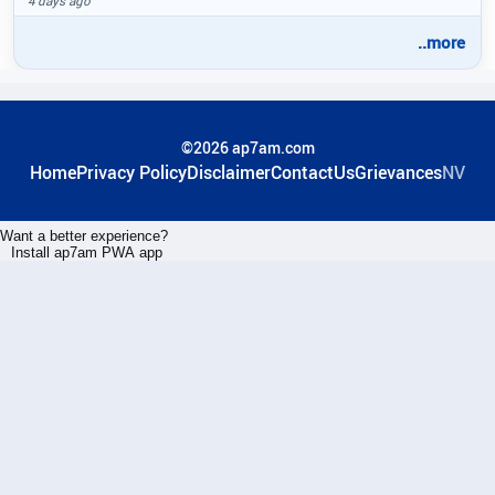
4 days ago
..more
©2026 ap7am.com
Home
Privacy Policy
Disclaimer
ContactUs
Grievances
NV
Want a better experience?
Install ap7am PWA app