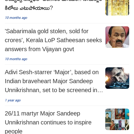
కిలోలు ఎటుపోయాయి?
10 months ago
'Sabarimala gold stolen, sold for
crores', Kerala LoP Satheesan seeks
answers from Vijayan govt
10 months ago
Adivi Sesh-starrer ‘Major’, based on
Indian braveheart Major Sandeep
Unnikrishnan, set to be screened in
Japan
1 year ago
26/11 martyr Major Sandeep
Unnikrishnan continues to inspire
people