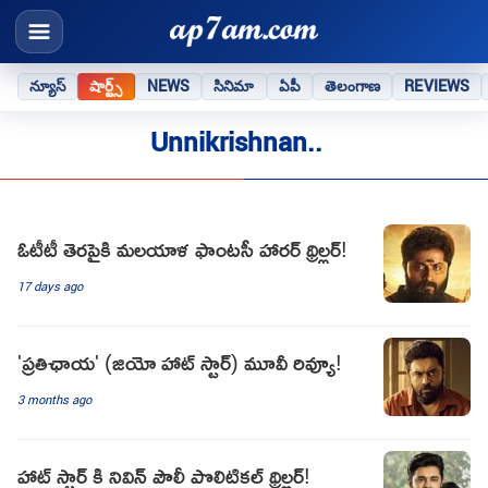
న్యూస్
షార్ట్స్
NEWS
సినిమా
ఏపీ
తెలంగాణ
REVIEWS
Unnikrishnan..
ఓటీటీ తెరపైకి మలయాళ ఫాంటసీ హారర్ థ్రిల్లర్!
17 days ago
'ప్రతిఛాయ' (జియో హాట్ స్టార్) మూవీ రివ్యూ!
3 months ago
హాట్ స్టార్ కి నివిన్ పౌలీ పొలిటికల్ థ్రిల్లర్!