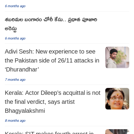
6 months ago
శబరిమల బంగారం చోరీ కేసు.. ప్రధాన పూజారి
అరెస్టు
6 months ago
Adivi Sesh: New experience to see
the Pakistan side of 26/11 attacks in
‘Dhurandhar’
7 months ago
Kerala: Actor Dileep’s acquittal is not
the final verdict, says artist
Bhagyalakshmi
8 months ago
Kerala: SIT makes fourth arrest in