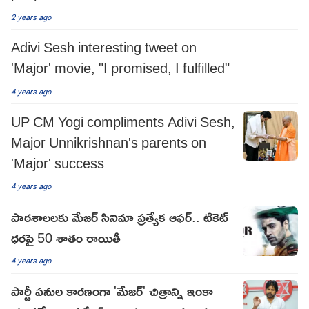
2 years ago
Adivi Sesh interesting tweet on
'Major' movie, "I promised, I fulfilled"
4 years ago
UP CM Yogi compliments Adivi Sesh,
Major Unnikrishnan's parents on
'Major' success
4 years ago
పాఠశాలలకు మేజర్ సినిమా ప్రత్యేక ఆఫర్.. టికెట్
ధరపై 50 శాతం రాయితీ
4 years ago
పార్టీ పనుల కారణంగా 'మేజర్' చిత్రాన్ని ఇంకా