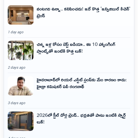
వంటగది ఉన్నా.. కనిపించదు! ఇదే కొత్త 'ఇన్విజిబుల్ కిచెన్'
ట్రెండ్
1 day ago
చిన్న ఇళ్ల కోసం బెస్ట్ ఐడియా.. ఈ 10 హ్యాంగింగ్
ప్లాంట్స్‌తో ఇంటికి కొత్త లుక్!
2 days ago
హైదరాబాద్‌లో రియల్ ఎస్టేట్ స్లంప్‌కు మేం కారణం కాదు:
హైడ్రా కమిషనర్ ఏవీ రంగనాథ్
3 days ago
2026లో స్టీల్ డోర్ల ట్రెండ్.. భద్రతతో పాటు ఇంటికి స్మార్ట్
లుక్!