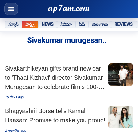
న్యూస్
షార్ట్స్
NEWS
సినిమా
ఏపీ
తెలంగాణ
REVIEWS
Sivakumar murugesan..
Sivakarthikeyan gifts brand new car
to 'Thaai Kizhavi' director Sivakumar
Murugesan to celebrate film's 100-
day run
29 days ago
Bhagyashrii Borse tells Kamal
Haasan: Promise to make you proud!
2 months ago