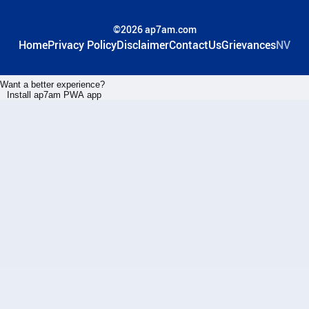
©2026 ap7am.com
Home
Privacy Policy
Disclaimer
ContactUs
Grievances
NV
Want a better experience?
Install ap7am PWA app