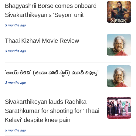
Bhagyashrii Borse comes onboard
Sivakarthikeyan's 'Seyon' unit
3 months ago
Thaai Kizhavi Movie Review
3 months ago
'తాయ్ కిళవి' (జియో హాట్ స్టార్) మూవీ రివ్యూ!
3 months ago
Sivakarthikeyan lauds Radhika
Sarathkumar for shooting for 'Thaai
Kelavi' despite knee pain
5 months ago