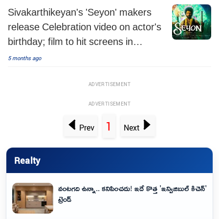
Sivakarthikeyan's 'Seyon' makers
release Celebration video on actor's
birthday; film to hit screens in
October this year
5 months ago
ADVERTISEMENT
ADVERTISEMENT
1
Prev
Next
Realty
వంటగది ఉన్నా.. కనిపించదు! ఇదే కొత్త 'ఇన్విజిబుల్ కిచెన్'
ట్రెండ్