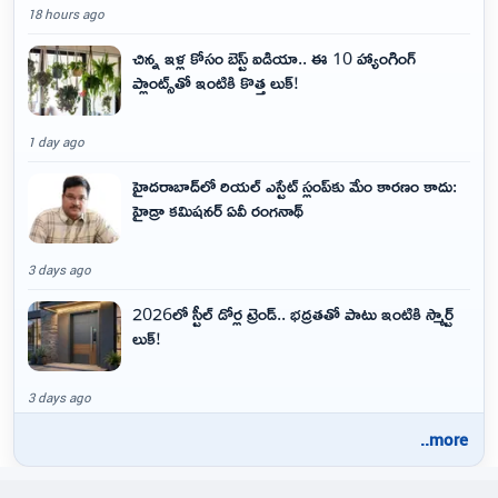
18 hours ago
చిన్న ఇళ్ల కోసం బెస్ట్ ఐడియా.. ఈ 10 హ్యాంగింగ్
ప్లాంట్స్‌తో ఇంటికి కొత్త లుక్!
1 day ago
హైదరాబాద్‌లో రియల్ ఎస్టేట్ స్లంప్‌కు మేం కారణం కాదు:
హైడ్రా కమిషనర్ ఏవీ రంగనాథ్
3 days ago
2026లో స్టీల్ డోర్ల ట్రెండ్.. భద్రతతో పాటు ఇంటికి స్మార్ట్
లుక్!
3 days ago
..more