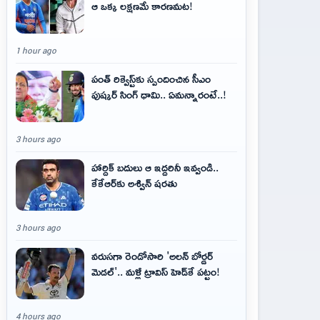
ఆ ఒక్క లక్షణమే కారణమట!
1 hour ago
పంత్ రిక్వెస్ట్‌కు స్పందించిన సీఎం
పుష్కర్ సింగ్ ధామి.. ఏమ‌న్నారంటే..!
3 hours ago
హార్దిక్ బదులు ఆ ఇద్దరినీ ఇవ్వండి..
కేకేఆర్‌కు అశ్విన్ షరతు
3 hours ago
వరుసగా రెండోసారి 'అలన్ బోర్డర్
మెడల్'.. మళ్లీ ట్రావిస్ హెడ్‌కే పట్టం!
4 hours ago