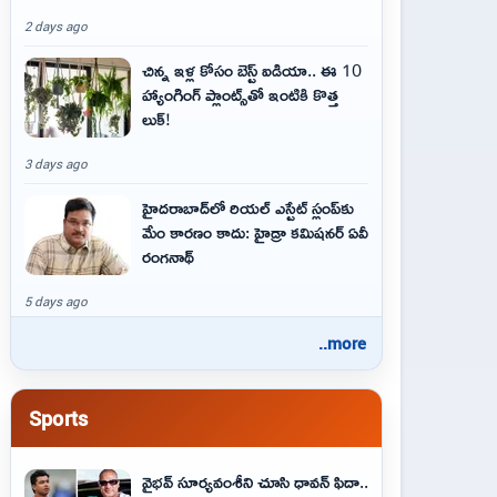
2 days ago
చిన్న ఇళ్ల కోసం బెస్ట్ ఐడియా.. ఈ 10
హ్యాంగింగ్ ప్లాంట్స్‌తో ఇంటికి కొత్త
లుక్!
3 days ago
హైదరాబాద్‌లో రియల్ ఎస్టేట్ స్లంప్‌కు
మేం కారణం కాదు: హైడ్రా కమిషనర్ ఏవీ
రంగనాథ్
5 days ago
..more
Sports
వైభవ్‌ సూర్యవంశీని చూసి ధావన్‌ ఫిదా..