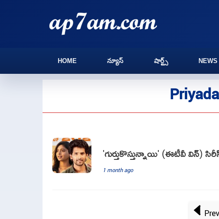
HOME
న్యూస్
షార్ట్స్
NEWS
Priyada
'గుర్తుకొస్తున్నాయి' (ఈటీవీ విన్) సిరీ
1 month ago
Pre