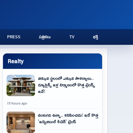
PRESS
పత్రికలు
TV
భక్తి
Realty
తక్కువ స్థలంలో ఎక్కువ సౌకర్యాలు..
డ్యూప్లెక్స్ ఇళ్ల నిర్మాణంలో కొత్త ట్రెండ్స్
ఇవే!
15 hours ago
వంటగది ఉన్నా.. కనిపించదు! ఇదే కొత్త
'ఇన్విజిబుల్ కిచెన్' ట్రెండ్