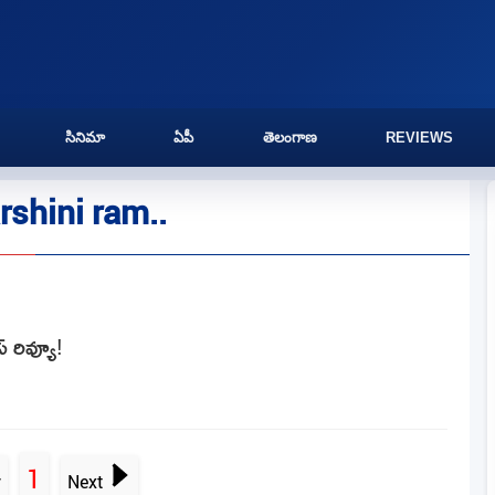
సినిమా
ఏపీ
తెలంగాణ
REVIEWS
rshini ram..
స్ రివ్యూ!
1
v
Next