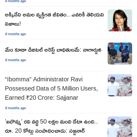
8 months ago
అక్కినేని అమల వ్యక్తిగత జీవితం.. ఎవరికీ తెలియని
నిజాలు!
8 months ago
మేం కూడా డిజిటల్ అరెస్ట్ బాధితులమే: నాగార్జున
8 months ago
“Ibomma” Administrator Ravi
Possessed Data of 5 Million Users,
Earned ₹20 Crore: Sajjanar
8 months ago
'ఐబొమ్మ' రవి వద్ద 50 లక్షల మంది డేటా ఉంది..
రూ. 20 కోట్లు సంపాదించాడు: సజ్జనార్