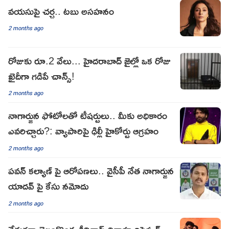
వయసుపై చర్చ.. టబు అసహనం
2 months ago
రోజుకు రూ.2 వేలు... హైదరాబాద్ జైల్లో ఒక రోజు
ఖైదీగా గడిపే చాన్స్!
2 months ago
నాగార్జున ఫోటోలతో టీషర్టులు.. మీకు అధికారం
ఎవరిచ్చారు?: వ్యాపారిపై ఢిల్లీ హైకోర్టు ఆగ్రహం
2 months ago
పవన్ కల్యాణ్ పై ఆరోపణలు.. వైసీపీ నేత నాగార్జున
యాదవ్ పై కేసు నమోదు
2 months ago