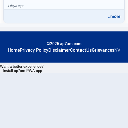
4 days ago
..more
©2026 ap7am.com
Home
Privacy Policy
Disclaimer
ContactUs
Grievances
NV
Want a better experience?
Install ap7am PWA app