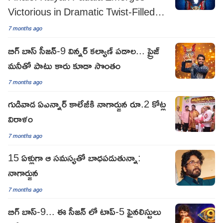
Victorious in Dramatic Twist-Filled
Climax
7 months ago
బిగ్ బాస్ సీజన్-9 విన్నర్ కల్యాణ్ పడాల... ప్రైజ్
మనీతో పాటు కారు కూడా సొంతం
7 months ago
గుడివాడ ఏఎన్నార్ కాలేజీకి నాగార్జున రూ.2 కోట్ల
విరాళం
7 months ago
15 ఏళ్లుగా ఆ సమస్యతో బాధపడుతున్నా:
నాగార్జున
7 months ago
బిగ్ బాస్-9... ఈ సీజన్ లో టాప్-5 ఫైనలిస్టులు