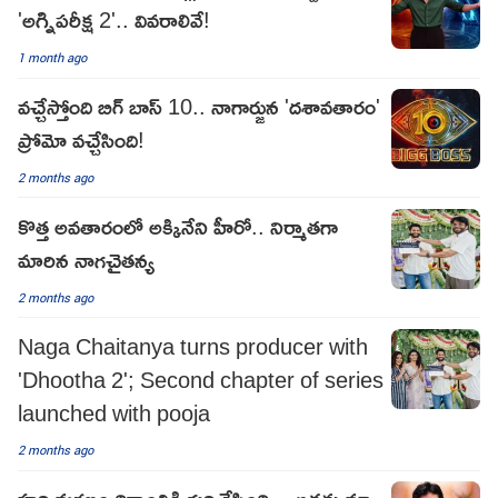
'అగ్నిపరీక్ష 2'.. వివరాలివే!
1 month ago
వచ్చేస్తోంది బిగ్ బాస్ 10.. నాగార్జున 'దశావతారం'
ప్రోమో వచ్చేసింది!
2 months ago
కొత్త అవతారంలో అక్కినేని హీరో.. నిర్మాతగా
మారిన నాగచైతన్య
2 months ago
Naga Chaitanya turns producer with
'Dhootha 2'; Second chapter of series
launched with pooja
2 months ago