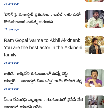
24 days ago
'లెనిన్'పై మెగాస్టార్ ప్రశంసలు.. అఖిల్ నాకు మరో
కొడుకులాంటి వాడన్న చిరంజీవి
25 days ago
Ram Gopal Varma to Akhil Akkineni:
You are the best actor in the Akkineni
family
25 days ago
అఖిల్.. అక్కినేని కుటుంబంలో నువ్వే బెస్ట్
యాక్టర్... నాగార్జున మీద ఒట్టు: రామ్ గోపాల్ వర్మ
25 days ago
సీఎం రేవంత్‌పై వ్యాఖ్యలు.. గుంటూరులో వైసీపీ నేత
నాగార్జున యాదవ్ అరెస్ట్