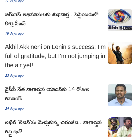
17 days ago
బిగ్‌బాస్‌ అభిమానులకు శుభవార్త.. సెప్టెంబరులో
కొత్త సీజన్‌
18 days ago
Akhil Akkineni on Lenin's success: I'm
full of gratitude, but I'm not jumping in
the air yet!
23 days ago
వైసీపీ నేత నాగార్జున యాదవ్‌కు 14 రోజుల
రిమాండ్
24 days ago
అఖిల్‌ 'లెనిన్'ను మెచ్చుకున్న చిరంజీవి.. నాగార్జున
రిప్లై ఇదే!