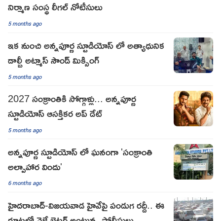
నిర్మాణ సంస్థ లీగల్ నోటీసులు
5 months ago
ఇక నుంచి అన్నపూర్ణ స్టూడియోస్ లో అత్యాధునిక
డాల్బీ అట్మాస్ సౌండ్ మిక్సింగ్
5 months ago
2027 సంక్రాంతికి సోగ్గాళ్లు... అన్నపూర్ణ
స్టూడియోస్ ఆసక్తికర అప్ డేట్
5 months ago
అన్నపూర్ణ స్టూడియోస్ లో ఘనంగా 'సంక్రాంతి
అల్పాహార విందు'
6 months ago
హైదరాబాద్-విజయవాడ హైవేపై పండుగ రద్దీ.. ఈ
రూట్లలో వెళ్తే బెటర్ అంటున్న పోలీసులు