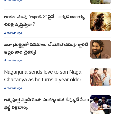
8 months ago
అందరి చూపు ‘అఖండ 2’ పైనే.. అక్కడ బాలయ్య
చరిత్ర సృష్టిస్తాడా?
8 months ago
బడా డైరెక్టర్లతో సినిమాలు చేయకపోవడంపై క్లారిటీ
ఇచ్చిన నాగ చైతన్య!
8 months ago
Nagarjuna sends love to son Naga
Chaitanya as he turns a year older
8 months ago
అన్నపూర్ణ స్టూడియోను సందర్శించిన డిప్యూటీ సీఎం
భట్టి విక్రమార్క