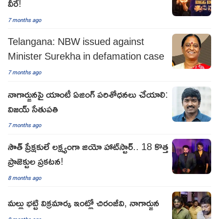
వీరే!
7 months ago
Telangana: NBW issued against
Minister Surekha in defamation case
7 months ago
నాగార్జునపై యాంటీ ఏజింగ్ పరిశోధనలు చేయాలి:
విజయ్ సేతుపతి
7 months ago
సౌత్ ప్రేక్షకులే లక్ష్యంగా జియో హాట్‌స్టార్.. 18 కొత్త
ప్రాజెక్టుల ప్రకటన!
8 months ago
మల్లు భట్టి విక్రమార్క ఇంట్లో చిరంజీవి, నాగార్జున