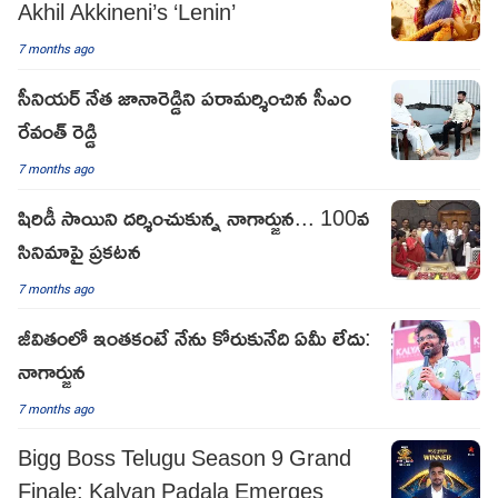
Akhil Akkineni’s ‘Lenin’
7 months ago
సీనియర్ నేత జానారెడ్డిని పరామర్శించిన సీఎం
రేవంత్ రెడ్డి
7 months ago
షిరిడీ సాయిని దర్శించుకున్న నాగార్జున... 100వ
సినిమాపై ప్రకటన
7 months ago
జీవితంలో ఇంతకంటే నేను కోరుకునేది ఏమీ లేదు:
నాగార్జున
7 months ago
Bigg Boss Telugu Season 9 Grand
Finale: Kalyan Padala Emerges