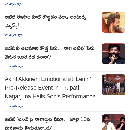
28 days ago
అఖిల్ ఈసారి హిట్ కొట్టడం పక్కా అంటున్న
ఫ్యాన్స్!
28 days ago
అఖిల్‌కు అభిమాని కొత్త పేరు.. 'నాగ అఖిల్' పేరు
వెనుక ఇంత కథ ఉందా?
1 month ago
Akhil Akkineni Emotional at ‘Lenin’
Pre-Release Event in Tirupati;
Nagarjuna Hails Son’s Performance
1 month ago
అఖిల్ 'లెనిన్'పై నాగార్జున ధీమా.. 'జూలై 10న
మనవాడు కొడుతున్నాడు'!