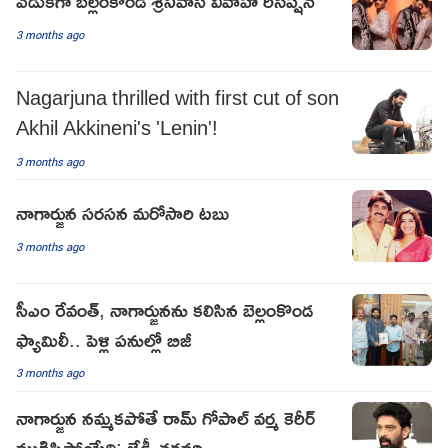
వేడుకగా బెల్లంకొండ శ్రీనివాస్ వివాహ రిసెప్షన్
3 months ago
Nagarjuna thrilled with first cut of son
Akhil Akkineni's 'Lenin'!
3 months ago
నాగార్జున సరసన మరోసారి టబు
3 months ago
సీఎం రేవంత్, నాగార్జునను కలిసిన బెల్లంకొండ
ఫ్యామిలీ.. పెళ్లి పనుల్లో బిజీ
3 months ago
నాగార్జున నమ్మకపోతే రామ్ గోపాల్ వర్మ కెరీర్
ముగిసిపోయేది: జేడీ చక్రవర్తి