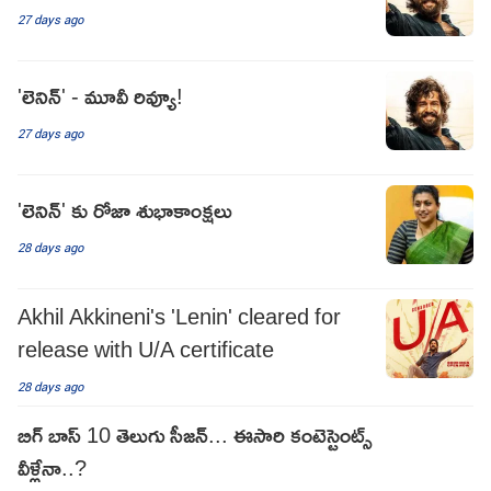
27 days ago
'లెనిన్' - మూవీ రివ్యూ!
27 days ago
'లెనిన్' కు రోజా శుభాకాంక్షలు
28 days ago
Akhil Akkineni's 'Lenin' cleared for
release with U/A certificate
28 days ago
బిగ్ బాస్ 10 తెలుగు సీజన్... ఈసారి కంటెస్టెంట్స్
వీళ్లేనా..?