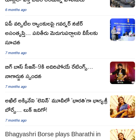
6 months ago
ఏపీ వర్సిటీల ర్యాంకులపై గవర్నర్ నజీర్
అసంతృప్తి... పనితీరు మెరుగుపర్చాలని వీసీలకు
సూచన
7 months ago
బిగ్ బాస్ సీజన్-9కి అదిరిపోయే రేటింగ్స్...
నాగార్జున స్పందన
7 months ago
అఖిల్ అక్కినేని 'లెనిన్' మూవీలో 'భారతి'గా భాగ్యశ్రీ
బోర్సే... లుక్ ఇదిగో!
7 months ago
Bhagyashri Borse plays Bharathi in