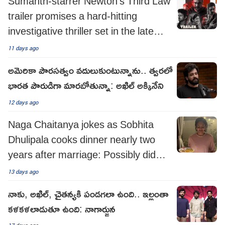
Sumanth-starrer Newton's Third Law
trailer promises a hard-hitting
investigative thriller set in the late
nineties!
11 days ago
అమెరికా పౌరసత్వం వదులుకుంటున్నాను.. త్వరలో
భారత పౌరుడిగా మారబోతున్నా: అఖిల్ అక్కినేని
12 days ago
Naga Chaitanya jokes as Sobhita
Dhulipala cooks dinner nearly two
years after marriage: Possibly did
something right
13 days ago
నాకు, అఖిల్, చైతన్యకి పండగలా ఉంది.. ఇల్లంతా
కళకళలాడుతూ ఉంది: నాగార్జున