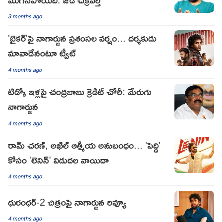
3 months ago
'బైకర్'పై నాగార్జున ప్రశంసల వర్షం... దర్శకుడు
మావాడేనంటూ ట్వీట్
4 months ago
టిడ్కో ఇళ్లపై చంద్రబాబు క్రెడిట్ చోరీ: మేరుగు
నాగార్జున
4 months ago
రామ్ చరణ్, అఖిల్ ఆత్మీయ అనుబంధం... 'పెద్ది'
కోసం 'లెనిన్' విడుదల వాయిదా
4 months ago
ధురంధర్-2 చిత్రంపై నాగార్జున రివ్యూ
4 months ago