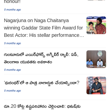
honour!
5 months ago
Nagarjuna on Naga Chaitanya
winning Gaddar State Film Award for
Best Actor: His stellar performance in
Thandel deserves this pat on the
5 months ago
back!
గుంటూరులో ఎయిర్‌ఫోర్స్ అగ్నివీర్ ర్యాలీ: ఏపీ,
తెలంగాణ యువతకు అవకాశం
5 months ago
‘ధురంధర్‌’లో ఆ పాత్ర నాగార్జున చేయాల్సిందా?
5 months ago
రూ.20 కోట్ల నష్టపరిహారం చెల్లించాలి: ధనుష్‌కు