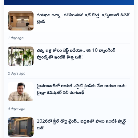
వంటగది ఉన్నా.. కనిపించదు! ఇదే కొత్త 'ఇన్విజిబుల్ కిచెన్'
ట్రెండ్
1 day ago
చిన్న ఇళ్ల కోసం బెస్ట్ ఐడియా.. ఈ 10 హ్యాంగింగ్
ప్లాంట్స్‌తో ఇంటికి కొత్త లుక్!
2 days ago
హైదరాబాద్‌లో రియల్ ఎస్టేట్ స్లంప్‌కు మేం కారణం కాదు:
హైడ్రా కమిషనర్ ఏవీ రంగనాథ్
4 days ago
2026లో స్టీల్ డోర్ల ట్రెండ్.. భద్రతతో పాటు ఇంటికి స్మార్ట్
లుక్!