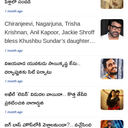
పెళ్లిలో సందడి
1 month ago
Chiranjeevi, Nagarjuna, Trisha
Krishnan, Anil Kapoor, Jackie Shroff
bless Khushbu Sundar’s daughter
Avantika Sundar on wedding
1 month ago
విజయవాడ యువకుడు సాయికృష్ణ కేసు..
దర్యాప్తునకు సిట్ ఏర్పాటు
1 month ago
అఖిల్ 'లెనిన్' విడుదల వాయిదా.. కొత్త తేదీని
ప్రకటించిన నాగార్జున
1 month ago
బిగ్ బాస్ హౌస్‌లోకి వెళ్లాలనుందా?.. వచ్చేసింది