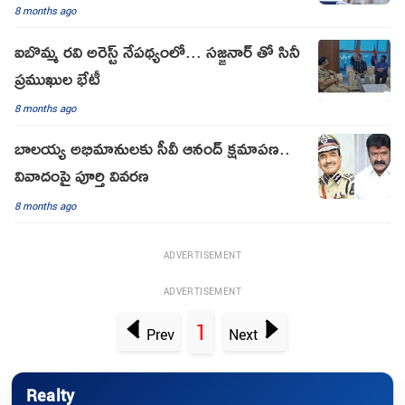
8 months ago
ఐబొమ్మ రవి అరెస్ట్ నేపథ్యంలో... సజ్జనార్ తో సినీ
ప్రముఖుల భేటీ
8 months ago
బాలయ్య అభిమానులకు సీవీ ఆనంద్ క్షమాపణ..
వివాదంపై పూర్తి వివరణ
8 months ago
ADVERTISEMENT
ADVERTISEMENT
1
Prev
Next
Realty