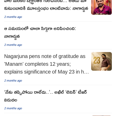
హరి మరణం దిగ్భ్రాంతికి గురిచేసింది... అతడు మా
కుటుంబానికి మూలస్తంభం లాంటివాడు: నాగార్జున
2 months ago
ఆ సమయంలో చాలా సిగ్గుగా అనిపించింది:
నాగార్జున
2 months ago
Nagarjuna pens note of gratitude as
'Manam' completes 12 years;
explains significance of May 23 in his
life
2 months ago
‘నేను తప్పిపోయి రాలేదు..’.. అఖిల్‌ ‘లెనిన్‌’ టీజర్‌
విడుదల
2 months ago