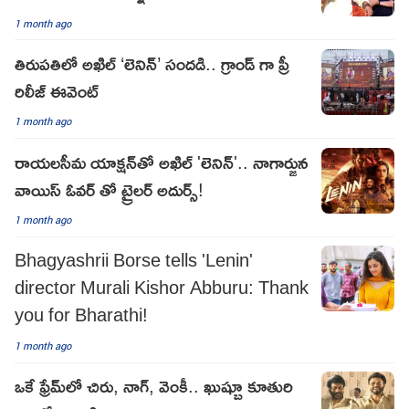
1 month ago
తిరుపతిలో అఖిల్ ‘లెనిన్’ సందడి.. గ్రాండ్ గా ప్రీ
రిలీజ్ ఈవెంట్
1 month ago
రాయలసీమ యాక్షన్‌తో అఖిల్ 'లెనిన్'.. నాగార్జున
వాయిస్ ఓవర్ తో ట్రైలర్ అదుర్స్!
1 month ago
Bhagyashrii Borse tells 'Lenin'
director Murali Kishor Abburu: Thank
you for Bharathi!
1 month ago
ఒకే ఫ్రేమ్‌లో చిరు, నాగ్, వెంకీ.. ఖుష్బూ కూతురి