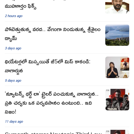
ముహూర్తం ఫిక్స్
2 hours ago
పోటెత్తుతున్న వరద.. వేగంగా నిండుతున్న శ్రీశైలం
డ్యామ్
3 days ago
థియేటర్లలో మిస్సయితే జీ5లో మిస్ కాకండి:
నాగార్జున
5 days ago
'న్యూటన్స్ థర్డ్ లా' ట్రైలర్ పంచుకున్న నాగార్జున..
ప్రతి చర్యకు ఒక పర్యవసానం ఉంటుంది.. ఇది
నిజం!
11 days ago