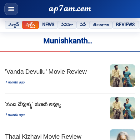
న్యూస్
షార్ట్స్
NEWS
సినిమా
ఏపీ
తెలంగాణ
REVIEWS
Munishkanth..
'Vanda Devullu' Movie Review
1 month ago
'వంద దేవుళ్ళు' మూవీ రివ్యూ
1 month ago
Thaai Kizhavi Movie Review