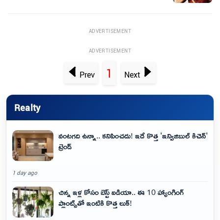
ADVERTISEMENT
ADVERTISEMENT
1
Prev
Next
Realty
వంటగది ఉన్నా.. కనిపించదు! ఇదే కొత్త 'ఇన్విజిబుల్ కిచెన్'
ట్రెండ్
1 day ago
చిన్న ఇళ్ల కోసం బెస్ట్ ఐడియా.. ఈ 10 హ్యాంగింగ్
ప్లాంట్స్‌తో ఇంటికి కొత్త లుక్!