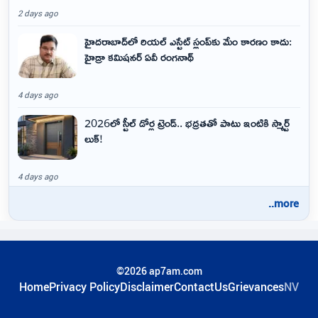
2 days ago
హైదరాబాద్‌లో రియల్ ఎస్టేట్ స్లంప్‌కు మేం కారణం కాదు:
హైడ్రా కమిషనర్ ఏవీ రంగనాథ్
4 days ago
2026లో స్టీల్ డోర్ల ట్రెండ్.. భద్రతతో పాటు ఇంటికి స్మార్ట్
లుక్!
4 days ago
..more
©2026 ap7am.com
Home
Privacy Policy
Disclaimer
ContactUs
Grievances
NV