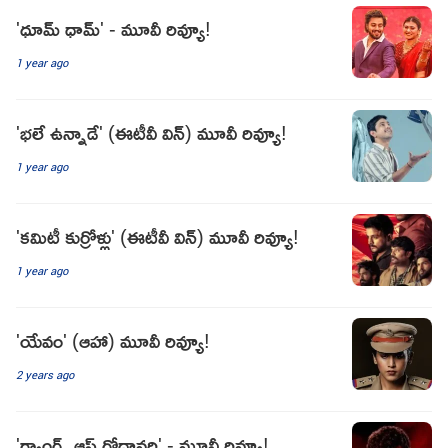
'ధూమ్ ధామ్' - మూవీ రివ్యూ!
1 year ago
'భలే ఉన్నాడే' (ఈటీవీ విన్) మూవీ రివ్యూ!
1 year ago
'కమిటీ కుర్రోళ్లు' (ఈటీవీ విన్) మూవీ రివ్యూ!
1 year ago
'యేవం' (ఆహా) మూవీ రివ్యూ!
2 years ago
'గ్యాంగ్స్ ఆఫ్ గోదావరి' - మూవీ రివ్యూ!