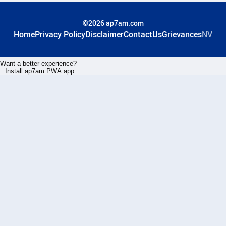
©2026 ap7am.com
Home
Privacy Policy
Disclaimer
ContactUs
Grievances
NV
Want a better experience?
Install ap7am PWA app