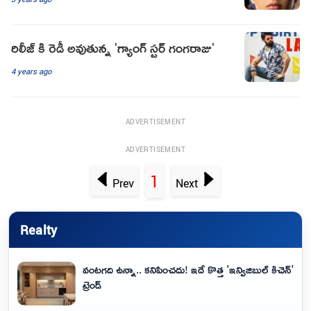
రిలీజ్ కి రెడీ అవుతున్న 'గ్యాంగ్ స్టర్ గంగరాజు'
4 years ago
ADVERTISEMENT
ADVERTISEMENT
1
Prev
Next
Realty
వంటగది ఉన్నా.. కనిపించదు! ఇదే కొత్త 'ఇన్విజిబుల్ కిచెన్'
ట్రెండ్