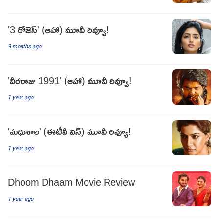
'3 రోజెస్' (ఆహా) మూవీ రివ్యూ!
9 months ago
'వీరరాజు 1991' (ఆహా) మూవీ రివ్యూ!
1 year ago
'మధుశాల' (ఈటీవీ విన్) మూవీ రివ్యూ!
1 year ago
Dhoom Dhaam Movie Review
1 year ago