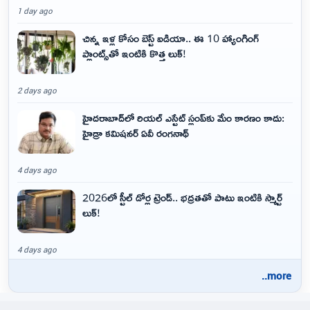
1 day ago
చిన్న ఇళ్ల కోసం బెస్ట్ ఐడియా.. ఈ 10 హ్యాంగింగ్
ప్లాంట్స్‌తో ఇంటికి కొత్త లుక్!
2 days ago
హైదరాబాద్‌లో రియల్ ఎస్టేట్ స్లంప్‌కు మేం కారణం కాదు:
హైడ్రా కమిషనర్ ఏవీ రంగనాథ్
4 days ago
2026లో స్టీల్ డోర్ల ట్రెండ్.. భద్రతతో పాటు ఇంటికి స్మార్ట్
లుక్!
4 days ago
..more