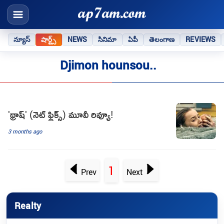
న్యూస్
షార్ట్స్
NEWS
సినిమా
ఏపీ
తెలంగాణ
REVIEWS
Djimon hounsou..
'థ్రాష్' (నెట్ ఫ్లిక్స్) మూవీ రివ్యూ!
3 months ago
1
Prev
Next
Realty