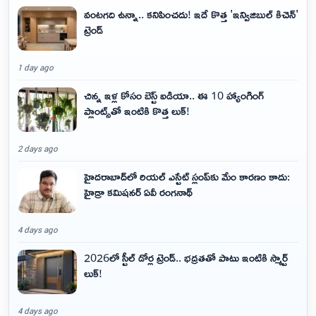
వంటగది ఉన్నా.. కనిపించదు! ఇదే కొత్త 'ఇన్విజిబుల్ కిచెన్'
ట్రెండ్
1 day ago
చిన్న ఇళ్ల కోసం బెస్ట్ ఐడియా.. ఈ 10 హ్యాంగింగ్
ప్లాంట్స్‌తో ఇంటికి కొత్త లుక్!
2 days ago
హైదరాబాద్‌లో రియల్ ఎస్టేట్ స్లంప్‌కు మేం కారణం కాదు:
హైడ్రా కమిషనర్ ఏవీ రంగనాథ్
4 days ago
2026లో స్టీల్ డోర్ల ట్రెండ్.. భద్రతతో పాటు ఇంటికి స్మార్ట్
లుక్!
4 days ago